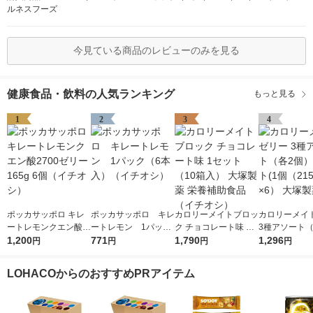
ルネスフーズ
今見ている商品のレビューのみを見る
健康食品・飲料の人気ランキング
もっと見る
1
2
3
4
ポッカサッポロ キレ
ポッカサッポロ キレ
カロリーメイトブロッ
カロリーメイ
ートレモンクエン酸2
ートレモン 1パック
ク チョコレート味 1
3種アソート（
700ゼリー165g 6個
1,200
（6本入）（イチオ
771
セット（10箱入） 大
1,790
個） 1セット(
1,296
円
円
円
円
（イチオシ）
シ）
塚製薬 栄養補助食品
5g）×6） 大
（イチオシ）
LOHACOからのおすすめPRアイテム