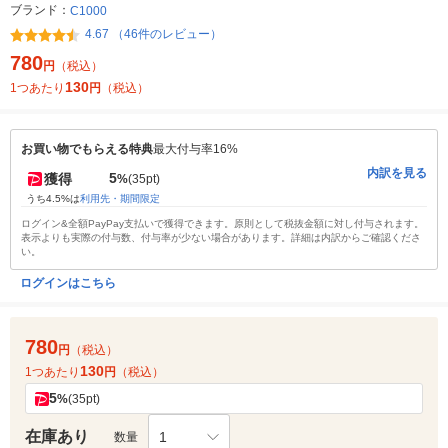
ブランド：
C1000
4.67 （46件のレビュー）
780
円
（税込）
130
1つあたり
円
（税込）
お買い物でもらえる特典
最大付与率16%
内訳を見る
5
獲得
%
(35pt)
うち4.5%は
利用先・期間限定
ログイン&全額PayPay支払いで獲得できます。原則として税抜金額に対し付与されます。
表示よりも実際の付与数、付与率が少ない場合があります。詳細は内訳からご確認くださ
い。
ログインはこちら
780
円
（税込）
130
1つあたり
円
（税込）
5
%
(35pt)
在庫あり
1
数量