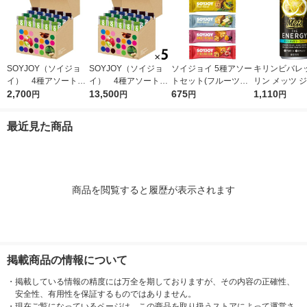
SOYJOY（ソイジョ
SOYJOY（ソイジョ
ソイジョイ 5種アソー
キリンビバレッ
イ） 4種アソートセ
イ） 4種アソート
トセット(フルーツ＆
リン メッツ 
ット 1箱（20本入）
2,700
1セット（1箱（20本
13,500
ベイクドチーズ・バナ
675
ジー 250ml 
1,110
円
円
円
円
大塚製薬
入）×5） 大塚製薬
ナ・ホワイトチョコ＆
（6缶）
レモン・サツマイモ・
最近見た商品
イチジク＆レーズン
各1本)
商品を閲覧すると履歴が表示されます
掲載商品の情報について
・
掲載している情報の精度には万全を期しておりますが、その内容の正確性、
安全性、有用性を保証するものではありません。
・
現在ご覧になっているページは、この商品を取り扱うストアによって運営さ