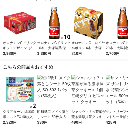
オロナミンCドリンク
オロナミンCドリンク
オロナミンC ロイヤ
オロナミンC
ギフトデザイン（30
10本 大塚製薬 栄養
ルポリス 6本 大塚製
20本 大塚製
本入）1箱 大塚製薬
3,980
ドリンク（イチオシ）
1,380
薬 栄養ドリンク
810
ドリンク（イ
2,700
円
円
円
円
こちらの商品もおすすめ
クリアターン 純国産
昭和紙工 メイク落と
シャルウィ？＜茶葉が
サントリーフー
米マスクEX 40枚入 2
しシート 50枚入 SO-3
薫る濃厚抹茶クッキー
ントリー天然水
個 大容量 乾燥肌 オー
2,320
02 1パック(50枚入)
330
＞ 1個 江崎グリコ ビ
490
ジンジャーエー
428
円
円
円
円
ルインワン
スケット クッキー
ml 1セット（