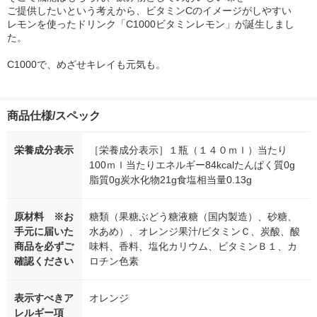
ご提供したいという考えから、ビタミンCのイメージがしやすい
レモンを使ったドリンク「C1000ビタミンレモン」が誕生しまし
た。
C1000で、めざせキレイも元気も。
商品仕様/スペック
栄養成分表示
［栄養成分表示］１瓶（１４０ｍｌ）当たり
100ｍｌ当たりエネルギー84kcalたんぱく質0g
脂質0g炭水化物21g食塩相当量0.13g
原材料 ※お
糖類（果糖ぶどう糖液糖（国内製造）、砂糖、
手元に届いた
水あめ）、オレンジ果汁/ビタミンＣ、炭酸、酸
商品を必ずご
味料、香料、塩化カリウム、ビタミンＢ１、カ
確認ください
ロチン色素
表示すべきア
オレンジ
レルギー項