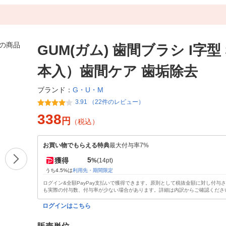
GUM(ガム) 歯間ブラシ I字型 
本入）歯間ケア 歯垢除去
G・U・M
ブランド：
3.91 （22件のレビュー）
338
円
（税込）
お買い物でもらえる特典
最大付与率7%
5
獲得
%
(14pt)
うち4.5%は
利用先・期間限定
ログイン&全額PayPay支払いで獲得できます。原則として税抜金額に対し付与
も実際の付与数、付与率が少ない場合があります。詳細は内訳からご確認くださ
ログインはこちら