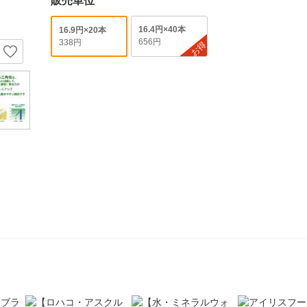
販売単位
16.4円×40本
16.9円×20本
656円
338円
お得