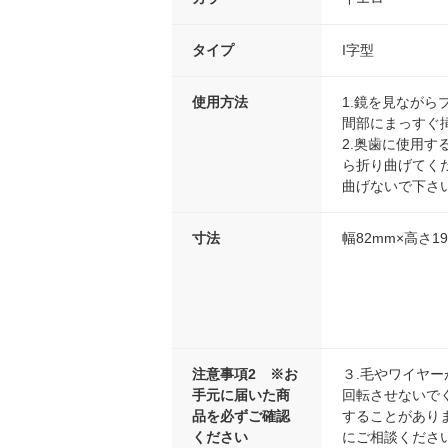
タイプ
I字型
使用方法
1.鏡を見なが
間部にまっすぐ
2.奥歯に使用
ら折り曲げてく
曲げないで下さ
寸法
幅82mm×高さ1
注意事項2 ※お
３.毛やワイヤ
手元に届いた商
回転させないで
品を必ずご確認
することがあり
ください
にご相談くださ