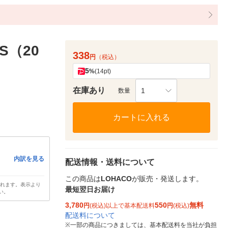
S（20
338
円
（税込）
5
%
(14pt)
在庫あり
1
数量
カートに入れる
内訳を見る
配送情報・送料について
この商品は
LOHACO
が販売・発送します。
されます。表示より
最短翌日お届け
い。
3,780
550
無料
円
(税込)以上で基本配送料
円
(税込)
配送料について
※
一部の商品につきましては、基本配送料を当社が負担