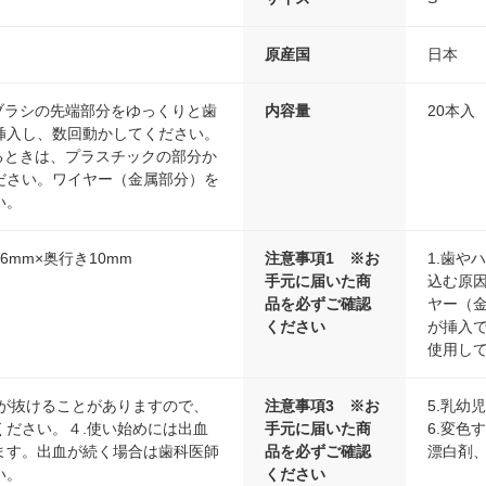
原産国
日本
らブラシの先端部分をゆっくりと歯
内容量
20本入
挿入し、数回動かしてください。
するときは、プラスチックの部分か
ださい。ワイヤー（金属部分）を
い。
96mm×奥行き10mm
注意事項1 ※お
1.歯や
手元に届いた商
込む原
品を必ずご確認
ヤー（金
ください
が挿入
使用し
ーが抜けることがありますので、
注意事項3 ※お
5.乳幼
ください。４.使い始めには出血
手元に届いた商
6.変色
ます。出血が続く場合は歯科医師
品を必ずご確認
漂白剤
い。
ください