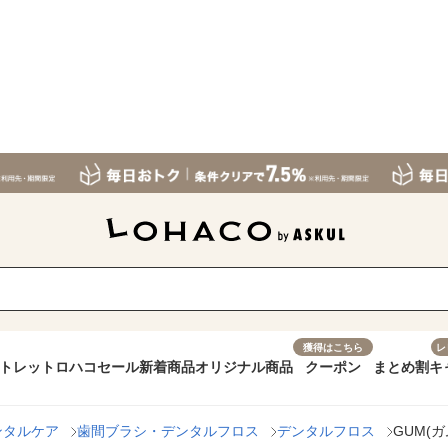
獲得はこちら
レ
トレット
ロハコセール
新着商品
オリジナル商品
クーポン
まとめ割
キ
ンタルケア
歯間ブラシ・デンタルフロス
デンタルフロス
GUM(