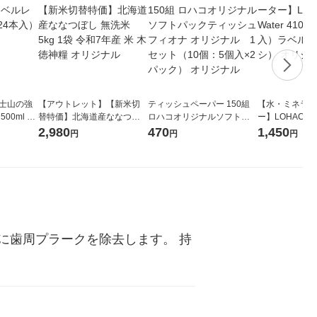
富士山の強
【アウトレット】【新米切
ティッシュペーパー 150組
【水・ミネラル
00ml 1
替特価】北海道産ななつぼ
ロハコオリジナルソフトパ
ー】LOHACO Wa
し 無洗米 5kg 1袋 令和7年産
ックティッシュ フィオナ オ
1箱（20本入
2,980
470
1,450
円
円
円
米 木徳神糧 オリジナル
リジナル 1セット（10個：
（イチオシ） 
5個入×2パック） オリジナ
ル
に歯周プラークを除去します。 持