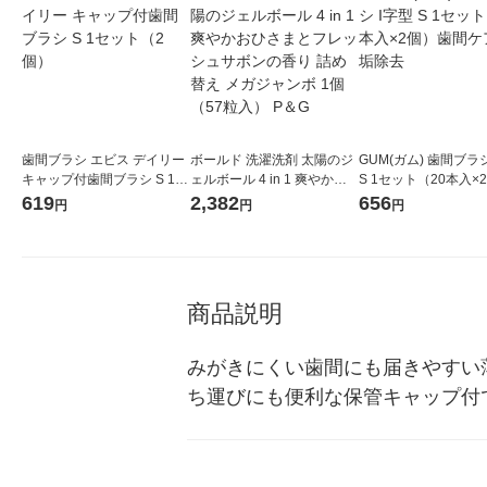
歯間ブラシ エビス デイリー
ボールド 洗濯洗剤 太陽のジ
GUM(ガム) 歯間ブラシ
キャップ付歯間ブラシ S 1セ
ェルボール 4 in 1 爽やかお
S 1セット（20本入×
ット（2個）
ひさまとフレッシュサボン
間ケア 歯垢除去
619
2,382
656
円
円
円
の香り 詰め替え メガジャン
ボ 1個（57粒入） P＆G
商品説明
みがきにくい歯間にも届きやすい
ち運びにも便利な保管キャップ付