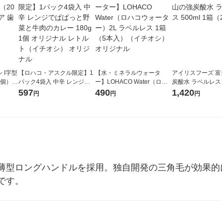
 I字型
【ロハコ・アスクル限定】1
【水・ミネラルウォータ
アイリスフーズ 
2個）歯
パック4袋入 中辛 レンジで
ー】LOHACO Water（ロハ
炭酸水 ラベルレス 5
ぱぱっと野菜と牛肉のカレ
コウォーター）2L ラベルレ
箱（24本入）
597
490
1,420
円
円
円
ー 180g 1個 オリジナル レト
ス 1箱（5本入）（イチオ
ルト（イチオシ） オリジナ
シ） オリジナル
ル
薄型ロングハンドルを採用。独自開発の三角毛が効果的
です。