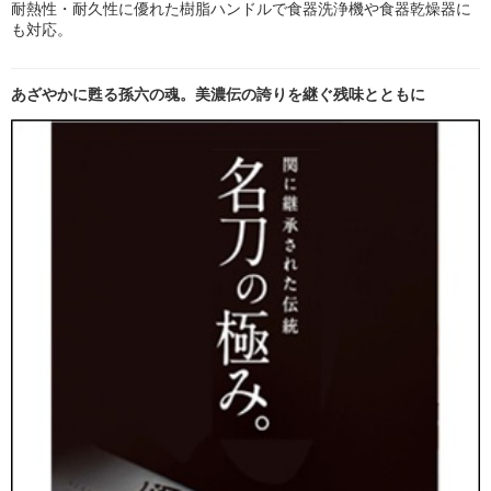
耐熱性・耐久性に優れた樹脂ハンドルで食器洗浄機や食器乾燥器に
も対応。
あざやかに甦る孫六の魂。美濃伝の誇りを継ぐ残味とともに