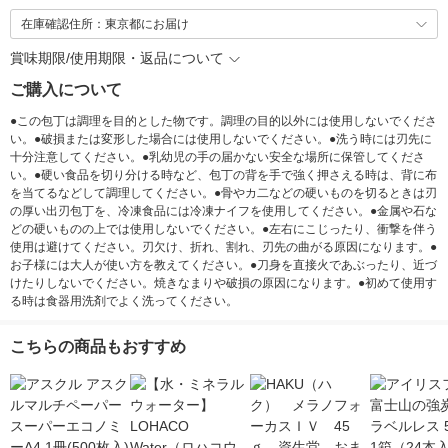
在庫確認住所：東京都にお届け
賞味期限/使用期限・返品について
ご購入について
●この包丁は調理を目的とした物です。調理の目的以外には使用しないでくださ
い。●破損または変形した場合には使用しないでください。●洗う時には刃先に
十分注意してください。●乳幼児の手の届かない安全な場所に保管してくださ
い。●硬い食品を切り分ける時など、包丁の背を手で強く押さえる時は、背に布
を当てるなどして調理してください。●骨やカ二などの硬いものを切るときは刃
の厚い出刃包丁を、冷凍食品には冷凍ナイフを使用してください。●金属や石な
どの硬いものの上では使用しないでください。●左右にこじったり、衝撃を伴う
使用は避けてください。刃欠け、折れ、割れ、刃先の曲がる原因になります。●
お子様には大人が使い方を教えてください。●刀身を直接火であぶったり、近づ
けたりしないでください。焼きなまりや破損の原因になります。●初めて使用す
る時は食器用洗剤でよく洗ってください。
こちらの商品もおすすめ