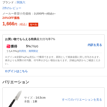
ブランド：
関孫六
2件のレビュー
メーカー希望小売価格：
2,200円（税込）
24%OFF価格
1,666
円
（税込）
セール
お買い物でもらえる特典
最大付与率7%
内訳を見る
5
獲得
%
(76pt)
うち4.5%は
利用先・期間限定
ログイン&全額PayPay支払いで獲得できます。原則として税抜金額に対し付与されます。
表示よりも実際の付与数、付与率が少ない場合があります。詳細は内訳からご確認くださ
い。
ログインはこちら
バリエーション
サイズ：
14.5cm
すべてのバリエーションを見る
本数：
1本