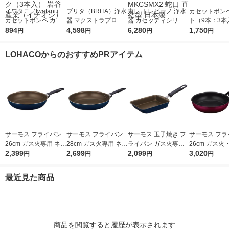
イワタニ（Iwatani）
ブリタ（BRITA）浄水
東レ トレビーノ 浄水
カセットボンベ
カセットボンベ カセ
器 マクストラプロ 交
器 カセッティシリー
ト（9本：3本
ットコンロ用 オレン
894
換用フィルター 3個入
4,598
ズ 交換用 カートリッ
6,280
ック） アスク
1,750
円
円
円
円
ジ CB-250-OR 1パッ
ジ 時短・高除去 2個
チオシ） オリ
ク（3本入） 岩谷産業
入 MKCSMX2 蛇口 直
LOHACOからのおすすめPRアイテム
（イチオシ）
結型 日本製
サーモス フライパン
サーモス フライパン
サーモス 玉子焼き フ
サーモス フラ
26cm ガス火専用 ネイ
28cm ガス火専用 ネイ
ライパン ガス火専用
26cm ガス火
ビー KFI-026 NVY 1個
2,399
ビー KFI-028 NVY 1個
2,699
ネイビー KFI-013E N
2,099
レッド KFM-0
3,020
円
円
円
円
VY 1個
最近見た商品
商品を閲覧すると履歴が表示されます