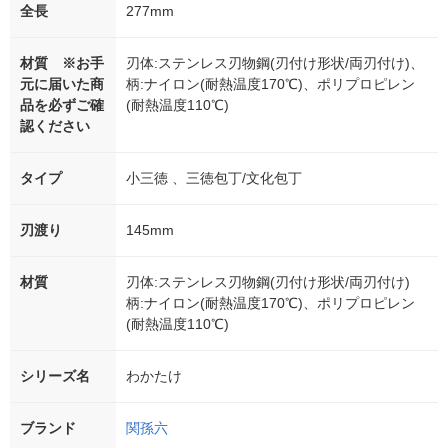
全長
277mm
材質 ※お手
刃体:ステンレス刃物鋼(刃付け形状/両刃付け)、
元に届いた商
柄:ナイロン(耐熱温度170℃)、ポリプロピレン
品を必ずご確
(耐熱温度110℃)
認ください
タイプ
小三徳 、三徳包丁/文化包丁
刃渡り
145mm
材質
刃体:ステンレス刃物鋼(刃付け形状/両刃付け)
柄:ナイロン(耐熱温度170℃)、ポリプロピレン
(耐熱温度110℃)
シリーズ名
わかたけ
ブランド
関孫六