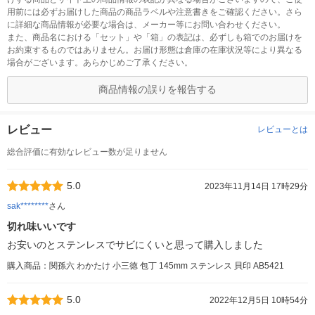
用前には必ずお届けした商品の商品ラベルや注意書きをご確認ください。さら
に詳細な商品情報が必要な場合は、メーカー等にお問い合わせください。
また、商品名における「セット」や「箱」の表記は、必ずしも箱でのお届けを
お約束するものではありません。お届け形態は倉庫の在庫状況等により異なる
場合がございます。あらかじめご了承ください。
商品情報の誤りを報告する
レビュー
レビューとは
総合評価に有効なレビュー数が足りません
5.0
2023年11月14日 17時29分
sak********
さん
切れ味いいです
お安いのとステンレスでサビにくいと思って購入しました
購入商品：関孫六 わかたけ 小三徳 包丁 145mm ステンレス 貝印 AB5421
5.0
2022年12月5日 10時54分