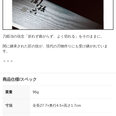
刀鍛冶の信念「折れず曲がらず、よく切れる」をそのままに。
関に継承された匠の技が、現代の刃物作りにも受け継がれていま
す。
＞＞＞
商品仕様/スペック
重量
96g
寸法
全長27.7×奥行4.5×高さ1.7cm