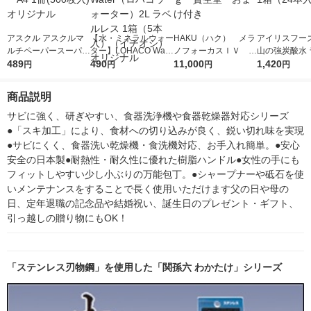
アスクル アスクルマ
【水・ミネラルウォー
HAKU（ハク） メラ
アイリスフーズ
ルチペーパースーパー
ター】LOHACO Wate
ノフォーカスＩＶ 4
山の強炭酸水 
エコノミーA4 1冊(50
489
r（ロハコウォータ
490
5ｇ 資生堂 おまけ
11,000
レス 500ml 1
1,420
円
円
円
円
0枚入) オリジナル
ー）2L ラベルレス 1
付き
本入）
箱（5本入）（イチオ
商品説明
シ） オリジナル
サビに強く、研ぎやすい、食器洗浄機や食器乾燥器対応シリーズ
●「スキ加工」により、食材への切り込みが良く、鋭い切れ味を実現
●サビにくく、食器洗い乾燥機・食洗機対応、お手入れ簡単。●安心
安全の日本製●耐熱性・耐久性に優れた樹脂ハンドル●女性の手にも
フィットしやすい少し小ぶりの万能包丁。●シャープナーや砥石を使
いメンテナンスをすることで長く使用いただけます父の日や母の
日、定年退職の記念品や結婚祝い、誕生日のプレゼント・ギフト、
引っ越しの贈り物にもOK！
「ステンレス刃物鋼」を使用した「関孫六 わかたけ」シリーズ