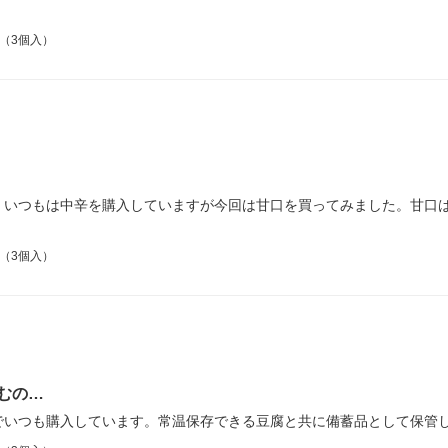
ト（3個入）
。いつもは中辛を購入していますが今回は甘口を買ってみました。甘口
ト（3個入）
むの…
でいつも購入しています。常温保存できる豆腐と共に備蓄品として保管