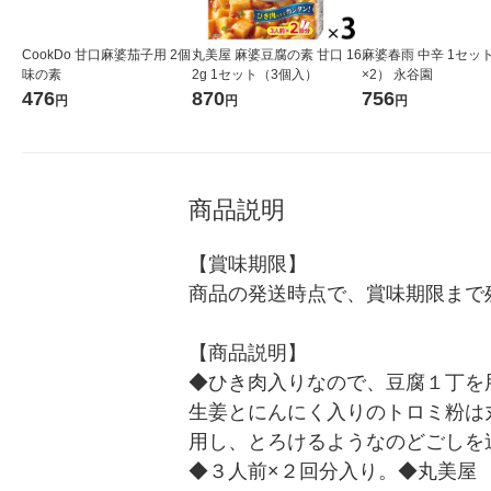
CookDo 甘口麻婆茄子用 2個
丸美屋 麻婆豆腐の素 甘口 16
麻婆春雨 中辛 1セッ
味の素
2g 1セット（3個入）
×2） 永谷園
476
870
756
円
円
円
商品説明
【賞味期限】

商品の発送時点で、賞味期限まで残
【商品説明】

◆ひき肉入りなので、豆腐１丁を
生姜とにんにく入りのトロミ粉は
用し、とろけるようなのどごしを
◆３人前×２回分入り。◆丸美屋