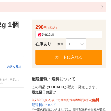
g 1個
298
円
（税込）
5
%
(12pt)
在庫あり
1
数量
カートに入れる
内訳を見る
配送情報・送料について
されます。表示より
い。
この商品は
LOHACO
が販売・発送します。
最短翌日お届け
3,780
550
無料
円
(税込)以上で基本配送料
円
(税込)
配送料について
※
一部の商品につきましては、基本配送料を当社が負担