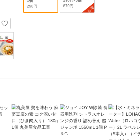
290円×3個
1個
870円
298円
お得