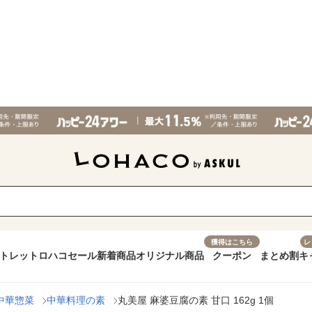
獲得はこちら
レ
トレット
ロハコセール
新着商品
オリジナル商品
クーポン
まとめ割
キ
中華惣菜
中華料理の素
丸美屋 麻婆豆腐の素 甘口 162g 1個