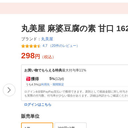
丸美屋 麻婆豆腐の素 甘口 162
丸美屋
ブランド：
4.7 （20件のレビュー）
298
円
（税込）
お買い物でもらえる特典
最大付与率11%
5
獲得
%
(12pt)
うち4.5%は
利用先・期間限定
ログイン&全額PayPay支払いで獲得できます。原則として税抜金額に対し付与
も実際の付与数、付与率が少ない場合があります。詳細は内訳からご確認くださ
ログインはこちら
販売単位