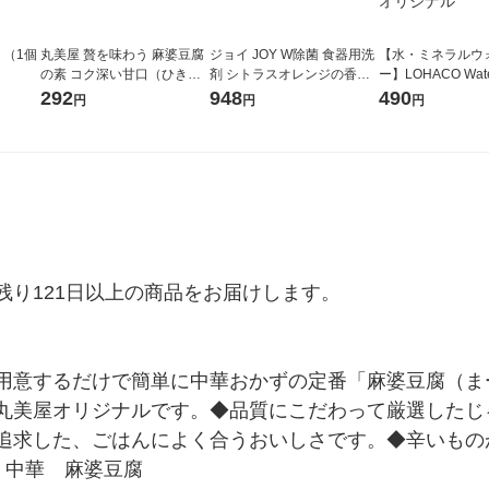
ト（1個
丸美屋 贅を味わう 麻婆豆腐
ジョイ JOY W除菌 食器用洗
【水・ミネラルウ
の素 コク深い甘口（ひき肉
剤 シトラスオレンジの香り
ー】LOHACO Wa
入り） 180g 1個 丸美屋食品
詰め替え 超ジャンボ 1550m
コウォーター）2L
292
948
490
円
円
円
工業
L 1個 P＆G
ス 1箱（5本入）
シ） オリジナル
り121日以上の商品をお届けします。

用意するだけで簡単に中華おかずの定番「麻婆豆腐（ま
丸美屋オリジナルです。◆品質にこだわって厳選したじ
追求した、ごはんによく合うおいしさです。◆辛いもの
　中華　麻婆豆腐