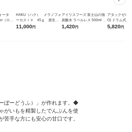
ォータ
HAKU（ハク） メラノフォ
アイリスフーズ 富士山の強
アタックゼロ（At
ter（ロハ
ーカスＩＶ 45ｇ 資生
炭酸水 ラベルレス 500ml 1
O) ドラム式専
 ラベルレ
堂 おまけ付き
箱（24本入）
ガジャンボ 230
11,000
1,420
5,820
円
円
円
（イチオ
（2個入) 洗濯
ーぼーどうふ）」が作れます。◆
ゃがいもを精製したでんぷんを使
が苦手な方にも安心の甘口です。