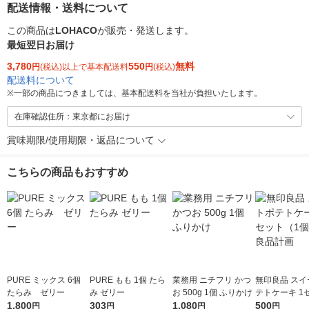
配送情報・送料について
この商品は
LOHACO
が販売・発送します。
最短翌日お届け
3,780
550
無料
円
(税込)以上で基本配送料
円
(税込)
配送料について
※
一部の商品につきましては、基本配送料を当社が負担いたします。
在庫確認住所：東京都にお届け
賞味期限/使用期限・返品について
こちらの商品もおすすめ
PURE ミックス 6個
PURE もも 1個 たら
業務用 ニチフリ かつ
無印良品 スイ
たらみ ゼリー
み ゼリー
お 500g 1個 ふりかけ
テトケーキ 1セット
1,800
303
1,080
（1個×2） 
500
円
円
円
円