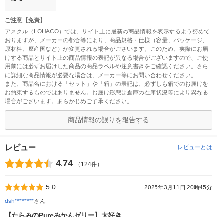
ご注意【免責】
アスクル（LOHACO）では、サイト上に最新の商品情報を表示するよう努めて
おりますが、メーカーの都合等により、商品規格・仕様（容量、パッケージ、
原材料、原産国など）が変更される場合がございます。このため、実際にお届
けする商品とサイト上の商品情報の表記が異なる場合がございますので、ご使
用前には必ずお届けした商品の商品ラベルや注意書きをご確認ください。さら
に詳細な商品情報が必要な場合は、メーカー等にお問い合わせください。
また、商品名における「セット」や「箱」の表記は、必ずしも箱でのお届けを
お約束するものではありません。お届け形態は倉庫の在庫状況等により異なる
場合がございます。あらかじめご了承ください。
商品情報の誤りを報告する
レビュー
レビューとは
4.74
（124件）
5.0
2025年3月11日 20時45分
dsh********
さん
【たらみのPureみかんゼリー】大好き…