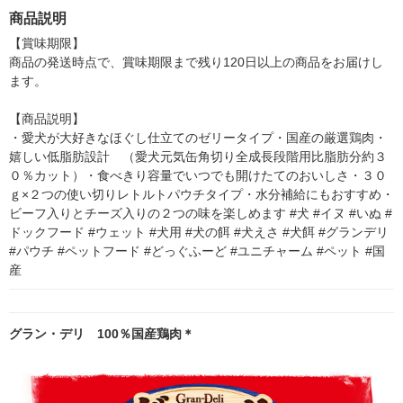
（イチオシ）
箱（5本入）（イチオ
商品説明
シ） オリジナル
【賞味期限】

商品の発送時点で、賞味期限まで残り120日以上の商品をお届けし
ます。

【商品説明】

・愛犬が大好きなほぐし仕立てのゼリータイプ・国産の厳選鶏肉・
嬉しい低脂肪設計　（愛犬元気缶角切り全成長段階用比脂肪分約３
０％カット）・食べきり容量でいつでも開けたてのおいしさ・３０
ｇ×２つの使い切りレトルトパウチタイプ・水分補給にもおすすめ・
ビーフ入りとチーズ入りの２つの味を楽しめます #犬 #イヌ #いぬ #
ドックフード #ウェット #犬用 #犬の餌 #犬えさ #犬餌 #グランデリ 
#パウチ #ペットフード #どっぐふーど #ユニチャーム #ペット #国
産
グラン・デリ 100％国産鶏肉＊