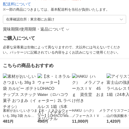
配送料について
※
一部の商品につきましては、基本配送料を当社が負担いたします。
在庫確認住所：東京都にお届け
賞味期限/使用期限・返品について
ご購入について
必要な栄養素は生物によって異なりますので、犬以外には与えないでくださ
い。パッケージに記載されている内容をよくお読みになりご使用ください。
こちらの商品もおすすめ
素材がおいしいさつま
【水・ミネラルウォー
HAKU（ハク） メラ
アイリスフーズ
いも 38g 3袋 カルビ
ター】LOHACO Wate
ノフォーカスＩＶ 4
山の強炭酸水 
ー ポテトチップス ス
481
r（ロハコウォータ
490
5ｇ 資生堂 おまけ
11,000
レス 500ml 1
1,420
円
円
円
円
ナック菓子 おつまみ
ー）2L ラベルレス 1
付き
本入）