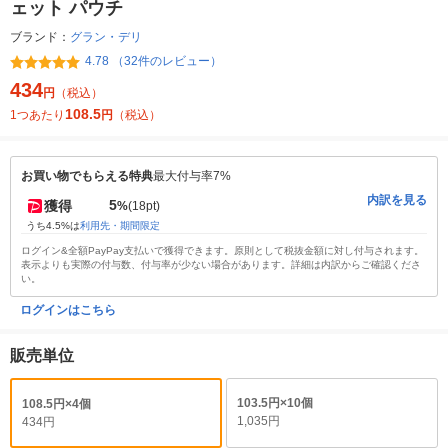
ェット パウチ
ブランド：
グラン・デリ
4.78 （32件のレビュー）
434
円
（税込）
108.5
1つあたり
円
（税込）
お買い物でもらえる特典
最大付与率7%
内訳を見る
5
獲得
%
(18pt)
うち4.5%は
利用先・期間限定
ログイン&全額PayPay支払いで獲得できます。原則として税抜金額に対し付与されます。
表示よりも実際の付与数、付与率が少ない場合があります。詳細は内訳からご確認くださ
い。
ログインはこちら
販売単位
103.5円×10個
108.5円×4個
1,035円
434円