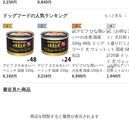
犬用 総合栄養食 国産
2,230
犬用 総合栄養食 国産
8,840
円
円
3kg（500g×6袋）1袋
3kg（500g×6袋）4袋
森乳サンワールド 犬
森乳サンワールド 犬
ドッグフードの人気ランキング
もっと見る
EC限定
EC限定
1
2
3
4
デビフ ささみ＆レバ
デビフ ささみ＆レバ
デビフ ひな鶏レバー
（お得なアソ
ーミンチ 国産 150g 4
ーミンチ 国産 150g 2
の水煮 国産 150g 48
日和 レトルト
8缶 ドッグフード 犬
6,192
4缶 ドッグフード 犬
3,216
缶 ドッグフード 犬 ウ
6,996
くさんセット 
1,940
円
円
円
円
ウェット 缶詰（イチ
ウェット 缶詰（イチ
ェット 缶詰
種×4袋 計20
オシ）
オシ）
フード 犬 ウェ
最近見た商品
ウチ
商品を閲覧すると履歴が表示されます