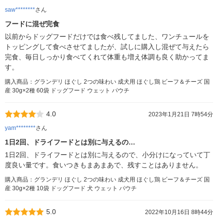
saw********
さん
フードに混ぜ完食
以前からドッグフードだけでは食べ残してました、ワンチュールを
トッピングして食べさせてましたが、試しに購入し混ぜて与えたら
完食、毎日しっかり食べてくれて体重も増え体調も良く助かってま
す。
購入商品：グランデリ ほぐし 2つの味わい 成犬用 ほぐし鶏 ビーフ＆チーズ 国
産 30g×2種 60袋 ドッグフード ウェット パウチ
4.0
2023年1月21日 7時54分
yam********
さん
1日2回、ドライフードとは別に与えるの…
1日2回、ドライフードとは別に与えるので、小分けになっていて丁
度良い量です。食いつきもまあまあで、残すことはありません。
購入商品：グランデリ ほぐし 2つの味わい 成犬用 ほぐし鶏 ビーフ＆チーズ 国
産 30g×2種 10袋 ドッグフード 犬 ウェット パウチ
5.0
2022年10月16日 8時44分