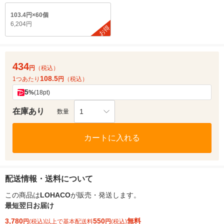
103.4円×60個
6,204円
お得
434
円
（税込）
108.5
1つあたり
円
（税込）
5
%
(18pt)
在庫あり
1
数量
カートに入れる
配送情報・送料について
この商品は
LOHACO
が販売・発送します。
最短翌日お届け
3,780
550
無料
円
(税込)以上で基本配送料
円
(税込)