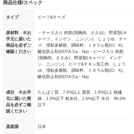
商品仕様/スペック
タイプ
ビーフ&チーズ
原材料 ※お
・チーズ入り:肉類(鶏胸肉、ささみ)、野菜類(キ
手元に届いた
ャベツ、インゲン、ニンジン)、しょうゆ、チー
商品を必ずご
ズ、増粘多糖類、調味料、ミネラル類(Cl、K)、
確認ください
酸化防止剤(EDTA-Ca・Na)・ビーフ入り:肉類
(鶏胸肉、ささみ)、野菜類(キャベツ、インゲ
ン、ニンジン)、ビーフ&チキン加工肉、しょう
ゆ、増粘多糖類、調味料、ミネラル類(Cl、K)、
酸化防止剤(EDTA-Ca・Na)
成分 ※お手
たんぱく質…7.0%以上 脂質…1.5%以上 粗繊
元に届いた商
維…1.0%以下 粗灰分…1.5%以下 水分…90.0%
品を必ずご確
以下
認ください
原産国
日本