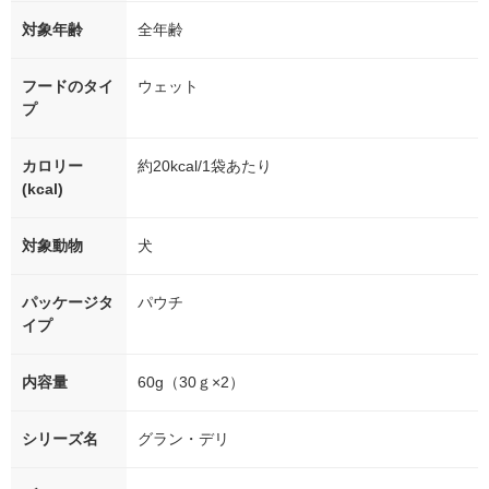
対象年齢
全年齢
フードのタイ
ウェット
プ
カロリー
約20kcal/1袋あたり
(kcal)
対象動物
犬
パッケージタ
パウチ
イプ
内容量
60g（30ｇ×2）
シリーズ名
グラン・デリ