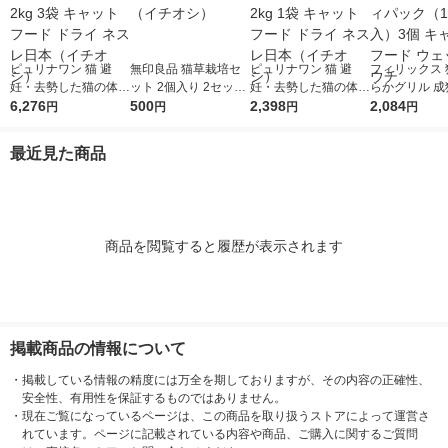
ピュリナワン 猫 避
無印良品 猫草栽培セ
ピュリナワン 猫 避
フィリックス 
妊・去勢した猫の体重
ット 2個入り 2セット
妊・去勢した猫の体重
らかグリル 成
ケア チキン 2kg 3袋
6,276
良品計画（イチオシ）
500
ケア チキン 2kg 1袋
2,398
魚バラエティ
2,084
円
円
円
円
キャットフード ドラ
キャットフード ドラ
（12袋入）3
イ ネスレ日本（イチ
イ ネスレ日本（イチ
トフード ウェ
最近見た商品
オシ）
オシ）
ウチ
商品を閲覧すると履歴が表示されます
掲載商品の情報について
・
掲載している情報の精度には万全を期しておりますが、その内容の正確性、
安全性、有用性を保証するものではありません。
・
現在ご覧になっているページは、この商品を取り扱うストアによって運営さ
れています。ページに記載されている内容や商品、ご購入に関するご質問