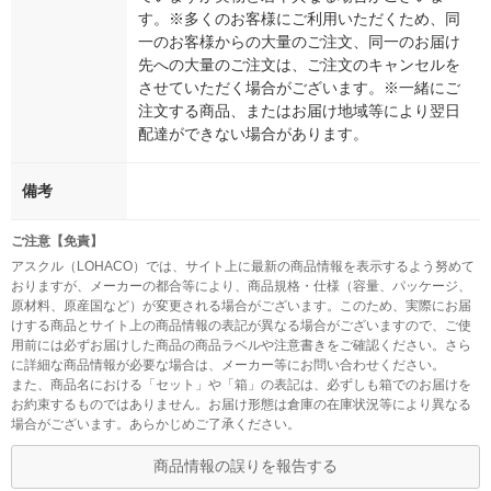
す。※多くのお客様にご利用いただくため、同
一のお客様からの大量のご注文、同一のお届け
先への大量のご注文は、ご注文のキャンセルを
させていただく場合がございます。※一緒にご
注文する商品、またはお届け地域等により翌日
配達ができない場合があります。
備考
ご注意【免責】
アスクル（LOHACO）では、サイト上に最新の商品情報を表示するよう努めて
おりますが、メーカーの都合等により、商品規格・仕様（容量、パッケージ、
原材料、原産国など）が変更される場合がございます。このため、実際にお届
けする商品とサイト上の商品情報の表記が異なる場合がございますので、ご使
用前には必ずお届けした商品の商品ラベルや注意書きをご確認ください。さら
に詳細な商品情報が必要な場合は、メーカー等にお問い合わせください。
また、商品名における「セット」や「箱」の表記は、必ずしも箱でのお届けを
お約束するものではありません。お届け形態は倉庫の在庫状況等により異なる
場合がございます。あらかじめご了承ください。
商品情報の誤りを報告する