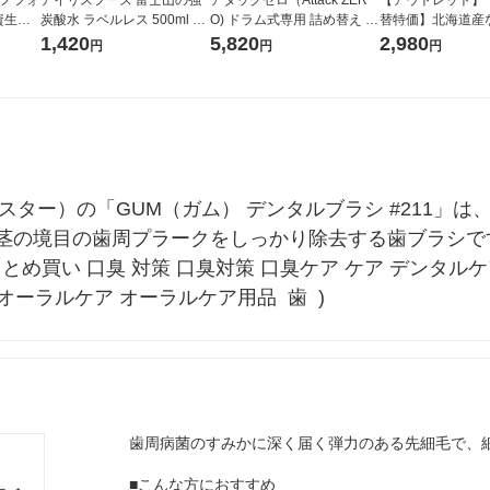
資生
炭酸水 ラベルレス 500ml 1
O) ドラム式専用 詰め替え メ
替特価】北海道産
箱（24本入）
ガジャンボ 2300g 1セット
し 無洗米 5kg 1
1,420
5,820
2,980
円
円
円
（2個入) 洗濯洗剤 花王
米 木徳神糧 オリ
（サンスター）の「GUM（ガム） デンタルブラシ #211
茎の境目の歯周プラークをしっかり除去する歯ブラシで
まとめ買い 口臭 対策 口臭対策 口臭ケア ケア デンタル
オーラルケア オーラルケア用品  歯  )
歯周病菌のすみかに深く届く弾力のある先細毛で、
■こんな方におすすめ