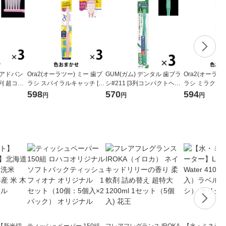
カアドバン
Ora2(オーラツー) ミー 歯ブ
GUM(ガム) デンタル 歯ブラ
Ora2(オーラツ
列 超コン
ラシ スパイラルキャッチ [コ
シ#211 [3列コンパクトヘッ
ラシ ミラクルキ
 虫歯予防
ンパクトヘッド ふつう] 1セ
ド ふつう 先細毛] 1セット(3
パクトヘッド ふ
598
570
594
円
円
円
（3本）ラ
ット(3本)
本)
ト(3本)
【新米切
ティッシュペーパー 150組
フレアフレグランス IROKA
【水・ミネラル