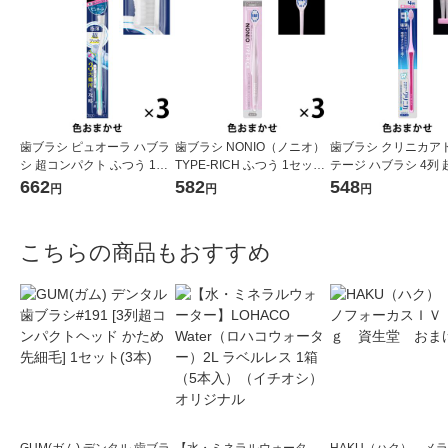
歯ブラシ ピュオーラ ハブラ
歯ブラシ NONIO（ノニオ）
歯ブラシ クリニカア
シ 超コンパクト ふつう 1セ
TYPE-RICH ふつう 1セット
テージ ハブラシ 4列
ット（3本）花王
（3本）口臭予防 歯垢除去
パクト ふつう 虫歯予
662
582
548
円
円
円
ライオン
除去 1セット（3本）
ン
こちらの商品もおすすめ
GUM(ガム) デンタル 歯ブラ
【水・ミネラルウォータ
HAKU（ハク） メ