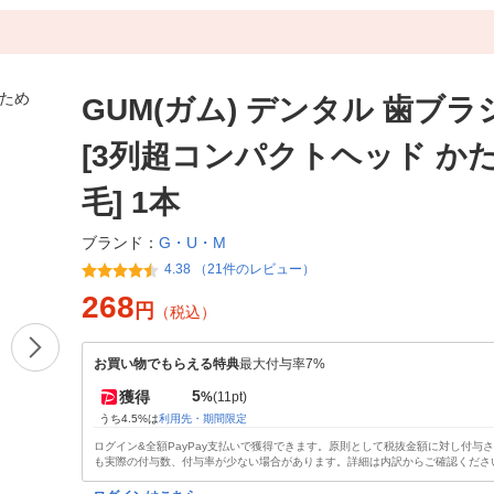
GUM(ガム) デンタル 歯ブラシ
[3列超コンパクトヘッド かた
毛] 1本
G・U・M
ブランド：
4.38 （21件のレビュー）
268
円
（税込）
お買い物でもらえる特典
最大付与率7%
5
獲得
%
(11pt)
うち4.5%は
利用先・期間限定
ログイン&全額PayPay支払いで獲得できます。原則として税抜金額に対し付与
も実際の付与数、付与率が少ない場合があります。詳細は内訳からご確認くださ