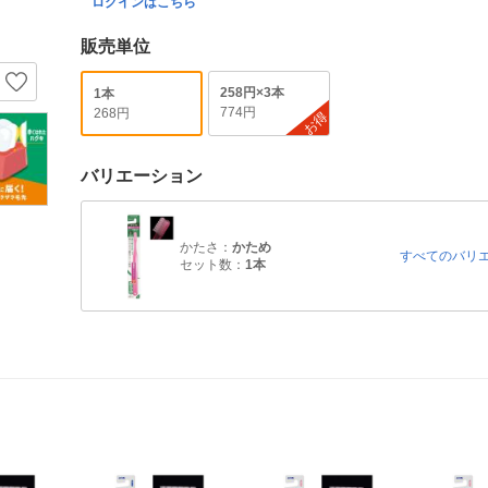
ログインはこちら
販売単位
258円×3本
1本
774円
268円
お得
バリエーション
かたさ：
かため
すべてのバリ
セット数：
1本