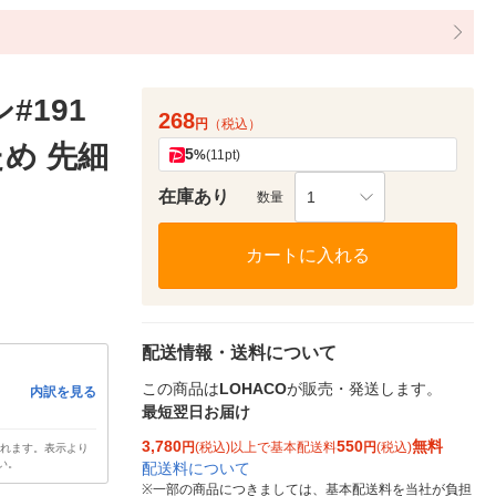
#191
268
円
（税込）
め 先細
5
%
(11pt)
在庫あり
1
数量
カートに入れる
配送情報・送料について
この商品は
LOHACO
が販売・発送します。
内訳を見る
最短翌日お届け
3,780
550
無料
円
(税込)以上で基本配送料
円
(税込)
されます。表示より
い。
配送料について
※
一部の商品につきましては、基本配送料を当社が負担