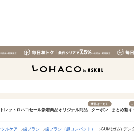
獲得はこちら
レ
トレット
ロハコセール
新着商品
オリジナル商品
クーポン
まとめ割
キ
ンタルケア
歯ブラシ
歯ブラシ（超コンパクト）
GUM(ガム) デン