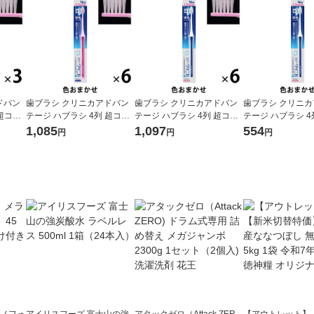
ドバン
歯ブラシ クリニカアドバン
歯ブラシ クリニカアドバン
歯ブラシ クリニ
 超コン
テージ ハブラシ 4列 超コン
テージ ハブラシ 4列 超コン
テージ ハブラシ 4
防 歯垢
パクト ふつう 虫歯予防 歯垢
パクト やわらかめ 虫歯予防
パクト やわらかめ
1,085
1,097
554
円
円
円
ライオ
除去 1セット（6本）ライオ
歯垢除去 1セット（6本）ラ
歯垢除去 1セット
ン
イオン
イオン
ラノフォ
アイリスフーズ 富士山の強
アタックゼロ（Attack ZER
【アウトレット】