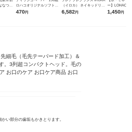
ななつぼ
ロハコオリジナルソフトパ
（イロカ） ネイキッドリリ
ー】LOHACO Wa
袋 令和7年産
ックティッシュ フィオナ オ
ーの香り 柔軟剤 詰め替え 超
1箱（20本入
470
6,582
1,450
円
円
円
ジナル
リジナル 1セット（10個：
特大 1200ml 1セット（5個
（イチオシ） 
5個入×2パック） オリジナ
入) 花王
ル
」は、先細毛（毛先テーパード加工）＆
す。3列超コンパクトヘッド。毛の
ケア お口のケア お口ケア商品 お口
細かい部分の歯垢もかきとります。