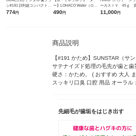
シ#191 [3列超コンパクトヘ
ー】LOHACO Water（ロハ
ーカスＩＶ 45ｇ 
ッド かため 先細毛] 1セット
コウォーター）2L ラベルレ
堂 おまけ付き
774
490
11,000
円
円
円
(3本)
ス 1箱（5本入）（イチオ
シ） オリジナル
商品説明
【#191 かため】SUNSTAR
サテナイズド処理の毛先が歯と歯
硬さ：かため。 ( おすすめ 大人 
スッキリ口臭 口腔 用品 オーラル 
先細毛が歯垢をはじき出す