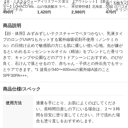
【水・ミネラルウォー
アイリスフーズ 富士
【アウトレット】【新
ティッシュペー
ター】LOHACO Wate
山の強炭酸水 ラベル
米切替特価】北海道産
50組 ロハコ
r（ロハコウォータ
490
レス 500ml 1箱（24
1,420
ななつぼし 無洗米 5k
2,980
ルソフトパッ
470
円
円
円
円
ー）2L ラベルレス 1
本入）
g 1袋 令和7年産 米 木
シュ フィオナ
箱（5本入）（イチオ
徳神糧 オリジナル
ナル 1セット
商品説明
シ） オリジナル
個：5個入×2
オリジナル
【顔・体用】みずみずしいテクスチャーでベタつかない、乳液タイ
プのロングUVA*1もカットする紫外線吸収剤不使用（ノンケミカ
ル）の日焼け止めで敏感肌の方にも肌に優しい使い心地。虫が嫌が
るといわれるエッセンシャルオイル（精油）をブレンドした香りつ
きで、キャンプや公園などのアウトドアシーンにおすすめ。のびが
良く、石けんで落とせるので、赤ちゃん・子供との外出先でもサッ
とケアできます。*1 波長が340〜400nmの紫外線A波のこと　
SPF30PA+++。
商品仕様/スペック
使用方法
適量を手にとり、お肌によくのばしてくださ
い。長時間日差しの下にいる場合は、２〜３時
間を目安に塗り直してください。汗で流れた場
合も塗り直しをおすすめします。