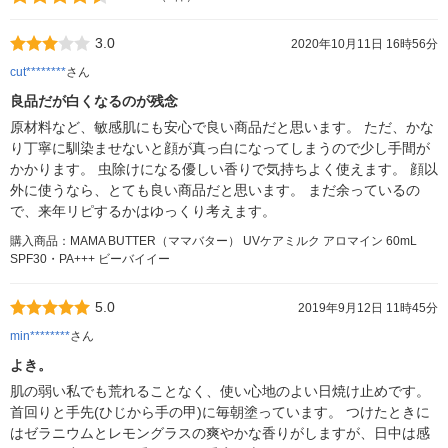
3.0
2020年10月11日 16時56分
cut********
さん
良品だが白くなるのが残念
原材料など、敏感肌にも安心で良い商品だと思います。 ただ、かな
り丁寧に馴染ませないと顔が真っ白になってしまうので少し手間が
かかります。 虫除けになる優しい香りで気持ちよく使えます。 顔以
外に使うなら、とても良い商品だと思います。 まだ余っているの
で、来年リピするかはゆっくり考えます。
購入商品：MAMA BUTTER（ママバター） UVケアミルク アロマイン 60mL
SPF30・PA+++ ビーバイイー
5.0
2019年9月12日 11時45分
min********
さん
よき。
肌の弱い私でも荒れることなく、使い心地のよい日焼け止めです。
首回りと手先(ひじから手の甲)に毎朝塗っています。 つけたときに
はゼラニウムとレモングラスの爽やかな香りがしますが、日中は感