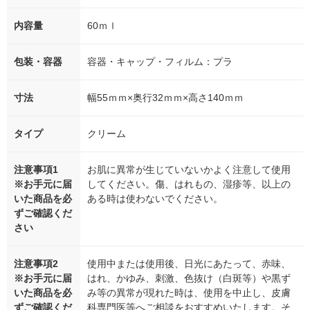
内容量
60ｍｌ
包装・容器
容器・キャップ・フィルム：プラ
寸法
幅55ｍｍ×奥行32ｍｍ×高さ140ｍｍ
タイプ
クリーム
注意事項1
お肌に異常が生じていないかよく注意して使用
※お手元に届
してください。傷、はれもの、湿疹等、以上の
いた商品を必
ある時は使わないでください。
ずご確認くだ
さい
注意事項2
使用中または使用後、日光にあたって、赤味、
※お手元に届
はれ、かゆみ、刺激、色抜け（白斑等）や黒ず
いた商品を必
み等の異常が現れた時は、使用を中止し、皮膚
ずご確認くだ
科専門医等へご相談をおすすめいたします。そ