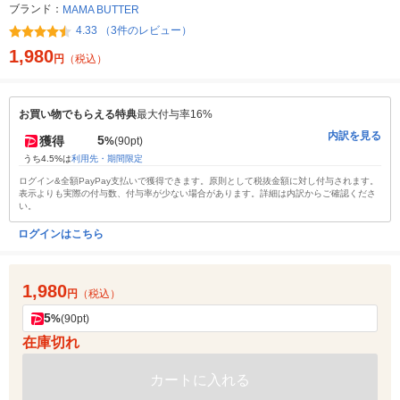
ブランド：
MAMA BUTTER
4.33 （3件のレビュー）
1,980
円
（税込）
お買い物でもらえる特典
最大付与率16%
内訳を見る
5
獲得
%
(90pt)
うち4.5%は
利用先・期間限定
ログイン&全額PayPay支払いで獲得できます。原則として税抜金額に対し付与されます。
表示よりも実際の付与数、付与率が少ない場合があります。詳細は内訳からご確認くださ
い。
ログインはこちら
1,980
円
（税込）
5
%
(90pt)
在庫切れ
カートに入れる