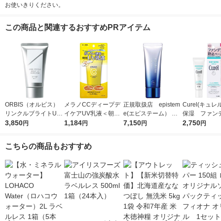
お使いきりください。
この商品と関連するおすすめPRアイテム
ORBIS（オルビス）
メラノCCディープデ
正規取扱店 epistem
Curel(キュレ
リンクルブライトUV
イケアUV乳液＜朝用
e(エピステーム） ホ
保湿 ファン
プロテクター N 50g
3,850
日焼け止め乳液＞50g
1,184
ワイトUVレーザー SP
7,150
止ベース 30
2,750
円
円
円
円
（医薬部外品）
SPF50+・PA++++ロ
F50+／PA++++ 40g
ート製薬
日焼け止め
こちらの商品もおすすめ