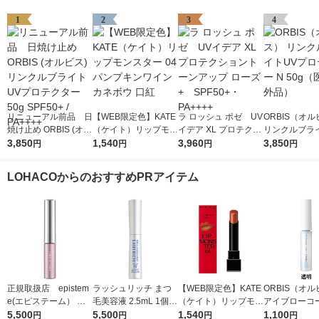
1
2
3
4
リニューアル前品 日
【WEB限定色】KATE
ラ ロッシュ ポゼ UV
ORBIS（オ
焼け止め ORBIS (オル
（ケイト）リップモン
イデア XL プロテクシ
リンクルブラ
ビス) リンクルブライ
3,850
スター 04 パンプキン
1,540
ョントーンアップ ロ
3,960
プロテクター N
3,850
円
円
円
円
トUVプロテクター 50
ワイン カネボウ 口紅
ーズ+ SPF50+・PA
（医薬部外品
g SPF50+ / PA++++
++++
LOHACOからのおすすめPRアイテム
正規取扱店 epistem
ラッシュリッチ まつ
【WEB限定色】KATE
ORBIS（オ
e(エピステーム） パ
毛美容液 2.5mL 1個
（ケイト）リップモン
アイブローコ
ワライズラッシュセラ
5,500
ロート製薬
5,500
スター 04 パンプキン
1,540
1,100
円
円
円
円