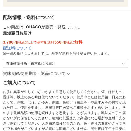
配送情報・送料について
この商品は
LOHACO
が販売・発送します。
最短翌日お届け
3,780
550
無料
円
(税込)以上で基本配送料
円
(税込)
配送料について
※
一部の商品につきましては、基本配送料を当社が負担いたします。
在庫確認住所：東京都にお届け
賞味期限/使用期限・返品について
ご購入について
お肌に異常が生じていないかよく注意して使用してください。傷、はれもの、
湿疹等、以上のある時は使わないでください。使用中または使用後、日光にあ
たって、赤味、はれ、かゆみ、刺激、色抜け（白斑等）や黒ずみ等の異常が現
れた時は、使用を中止し、皮膚科専門医等へご相談をおすすめいたします。そ
のまま化粧品類の使用を続けますと悪化することがあります。乳幼児の手の届
かない所に保管してください。極端に低温または高温になる場所や直射日光を
さけ保管してください。天然由来成分配合のため、色・香りの変化やざらつき
がでる場合がございますが品質には問題ございません。開封後は半年を目安に