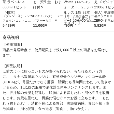
（ブレンド茶）ノンカ
HAKU（ハク） メラ
【水・ミネラルウォー
アタックゼロ（A
フェイン コカ・コー
ノフォーカスＩＶ 4
ター】LOHACO Wate
ZERO) ドラ
ラ 爽健美茶 ラベルレ
5,439
5ｇ 資生堂 おまけ
11,000
r（ロハコウォータ
490
詰め替え メガ
5,820
円
円
円
円
ス 600ml 1セット（4
付き
ー）2L ラベルレス 1
ボ 2300g 1
8本）
箱（5本入）（イチオ
個入) 洗濯洗剤
商品説明
シ） オリジナル
【使用期限】

商品の発送時点で、使用期限まで残り600日以上の商品をお届けし
ます。

【商品説明】

以前のように脂っこいものが食べられない、もたれるという方
に。　タナベ胃腸薬ウルソは、有効成分ウルソデオキシコール酸
(UDCA)が、胃腸だけでなく肝臓・胆嚢にも長時間にわたって働きか
けるため、1日1錠の服用で消化器全体をメンテナンスします。ま
た、胆汁酸の分泌を促進し、脂肪による胃もたれ・消化不良を改善
します。お歳を重ねた、胃腸に悩む方々のお役に立ちます。　もた
れ（胃もたれ）、消化不良による胃部・腹部膨満感、食欲不振（食
欲減退）、消化促進、食べ過ぎ（過食）、胸つかえに。