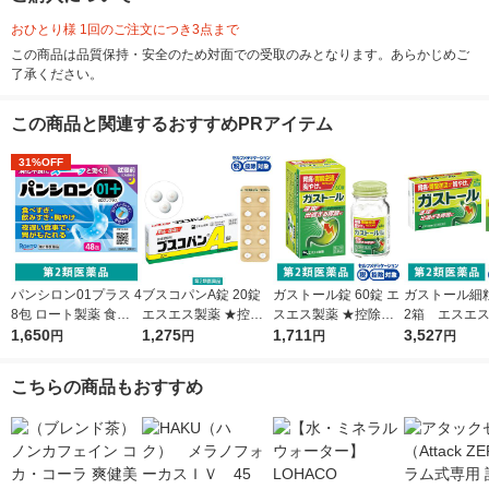
おひとり様 1回のご注文につき3点まで
この商品は品質保持・安全のため対面での受取のみとなります。あらかじめご
了承ください。
この商品と関連するおすすめPRアイテム
31%OFF
パンシロン01プラス 4
ブスコパンA錠 20錠
ガストール錠 60錠 エ
ガストール細粒
8包 ロート製薬 食べ
エスエス製薬 ★控除
スエス製薬 ★控除★
2箱 エスエ
すぎ・飲みすぎ・胸や
1,650
★ 胃痛 腹痛 さしこみ
1,275
胃腸薬 胃痛 胸やけ 胃
1,711
控除★ 胃腸薬 
3,527
円
円
円
円
けに【第2類医薬品】
胃酸過多 胸やけ【第2
酸過多 胃もたれ 飲み
やけ 胃酸過多
類医薬品】
過ぎ 食べ過ぎ【第2類
れ 飲み過ぎ 
こちらの商品もおすすめ
医薬品】
【第2類医薬