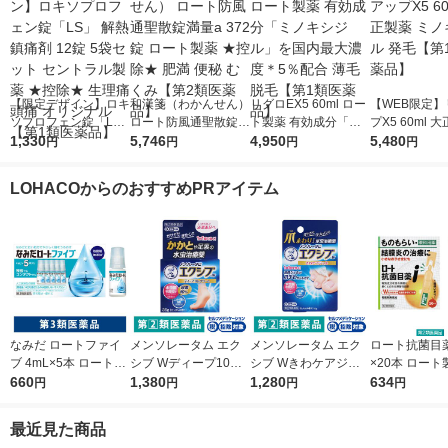
【限定デザイン】ロキ
和漢箋（わかんせん）
リグロEX5 60ml ロー
【WEB限定】
ソプロフェン錠「L
ロート防風通聖散錠満
ト製薬 有効成分「ミ
プX5 60ml 
S」 解熱鎮痛剤 12錠
1,330
量a 372錠 ロート製薬
5,746
ノキシジル」を国内最
4,950
ミノキシジル 
5,480
円
円
円
円
5袋セット セントラル
★控除★ 肥満 便秘 む
大濃度＊5％配合 薄毛
【第1類医薬
製薬 ★控除★ 生理痛
くみ【第2類医薬品】
脱毛【第1類医薬品】
LOHACOからのおすすめPRアイテム
頭痛 オリジナル【第1
類医薬品】
なみだ ロートファイ
メンソレータム エク
メンソレータム エク
ロート抗菌目薬i 
ブ 4mL×5本 ロート製
シブ Wディープ10ク
シブ Wきわケアジェ
×20本 ロート
薬 目薬 乾き目 疲れ目
660
リーム ロート製薬★
1,380
ル 15g ロート製薬 ★
1,280
薬 ものもらい
634
円
円
円
円
【第3類医薬品】
控除★ 塗り薬 水虫治
控除★ 塗り薬 爪周り
使い切り 目の
療薬 せっけんの香り
の水虫治療薬【指定第
（イチオシ）
最近見た商品
（イチオシ）【指定第
2類医薬品】
医薬品】