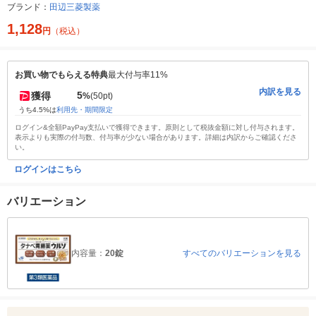
ブランド：
田辺三菱製薬
1,128
円
（税込）
お買い物でもらえる特典
最大付与率11%
内訳を見る
5
獲得
%
(50pt)
うち4.5%は
利用先・期間限定
ログイン&全額PayPay支払いで獲得できます。原則として税抜金額に対し付与されます。
表示よりも実際の付与数、付与率が少ない場合があります。詳細は内訳からご確認くださ
い。
ログインはこちら
バリエーション
内容量：
20錠
すべてのバリエーションを見る