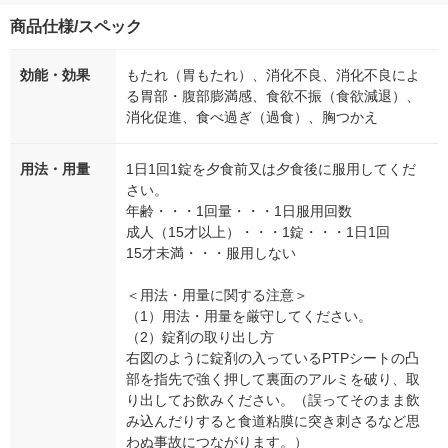
商品仕様/スペック
効能・効果
もたれ（胃もたれ）、消化不良、消化不良によ
る胃部・腹部膨満感、食欲不振（食欲減退）、
消化促進、食べ過ぎ（過食）、胸つかえ
用法・用量
1日1回1錠を夕食前又は夕食後に服用してくだ
さい。
年齢・・・1回量・・・1日服用回数
成人（15才以上）・・・1錠・・・1日1回
15才未満・・・服用しない
＜用法・用量に関する注意＞
（1）用法・用量を厳守してください。
（2）錠剤の取り出し方
右図のように錠剤の入っているPTPシートの凸
部を指先で強く押して裏面のアルミを破り、取
り出してお飲みください。（誤ってそのまま飲
み込んだりすると食道粘膜に突き刺さるなど思
わぬ事故につながります。）