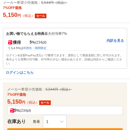
メーカー希望小売価格：
5,544円（税込）
7%OFF価格
5,150
円
（税込）
セール
お買い物でもらえる特典
最大付与率7%
内訳を見る
5
獲得
%
(234pt)
うち4.5%は
利用先・期間限定
ログイン&全額PayPay支払いで獲得できます。原則として税抜金額に対し付与されます。
表示よりも実際の付与数、付与率が少ない場合があります。詳細は内訳からご確認くださ
い。
ログインはこちら
メーカー希望小売価格：
5,544円（税込）
7%OFF価格
5,150
円
（税込）
セール
5
%
(234pt)
在庫あり
1
数量