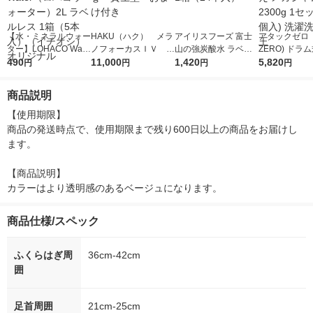
【水・ミネラルウォー
HAKU（ハク） メラ
アイリスフーズ 富士
アタックゼロ（A
ター】LOHACO Wate
ノフォーカスＩＶ 4
山の強炭酸水 ラベル
ZERO) ドラ
r（ロハコウォータ
490
5ｇ 資生堂 おまけ
11,000
レス 500ml 1箱（24
1,420
詰め替え メガ
5,820
円
円
円
円
ー）2L ラベルレス 1
付き
本入）
ボ 2300g 1
箱（5本入）（イチオ
個入) 洗濯洗剤
商品説明
シ） オリジナル
【使用期限】

商品の発送時点で、使用期限まで残り600日以上の商品をお届けし
ます。

【商品説明】

カラーはより透明感のあるベージュになります。
商品仕様/スペック
ふくらはぎ周
36cm-42cm
囲
足首周囲
21cm-25cm