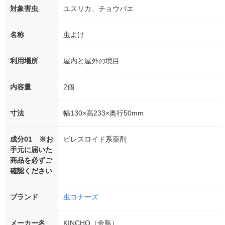
対象害虫
ユスリカ、チョウバエ
名称
虫よけ
利用場所
屋内と屋外の境目
内容量
2個
寸法
幅130×高233×奥行50mm
成分01 ※お
ピレスロイド系薬剤
手元に届いた
商品を必ずご
確認ください
ブランド
虫コナーズ
メーカー名
KINCHO（金鳥）