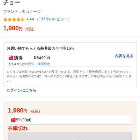
チョー
ブランド：
虫コナーズ
4.44 （133件のレビュー）
1,980
円
（税込）
お買い物でもらえる特典
最大付与率16%
内訳を見る
5
獲得
%
(90pt)
うち4.5%は
利用先・期間限定
ログイン&全額PayPay支払いで獲得できます。原則として税抜金額に対し付与されます。
表示よりも実際の付与数、付与率が少ない場合があります。詳細は内訳からご確認くださ
い。
ログインはこちら
1,980
円
（税込）
5
%
(90pt)
在庫切れ