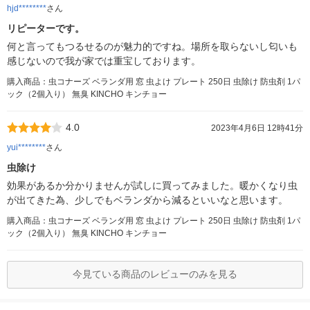
hjd********
さん
リピーターです。
何と言ってもつるせるのが魅力的ですね。場所を取らないし匂いも
感じないので我が家では重宝しております。
購入商品：虫コナーズ ベランダ用 窓 虫よけ プレート 250日 虫除け 防虫剤 1パ
ック（2個入り） 無臭 KINCHO キンチョー
4.0
2023年4月6日 12時41分
yui********
さん
虫除け
効果があるか分かりませんが試しに買ってみました。暖かくなり虫
が出てきた為、少しでもベランダから減るといいなと思います。
購入商品：虫コナーズ ベランダ用 窓 虫よけ プレート 250日 虫除け 防虫剤 1パ
ック（2個入り） 無臭 KINCHO キンチョー
今見ている商品のレビューのみを見る