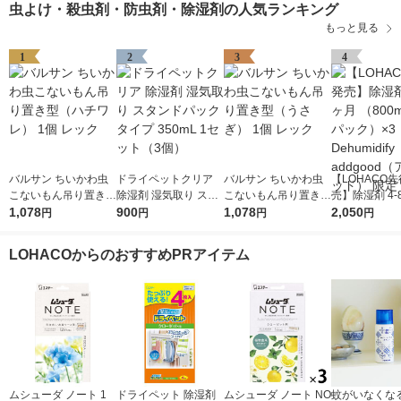
虫よけ・殺虫剤・防虫剤・除湿剤の人気ランキング
もっと見る
1
2
3
4
バルサン ちいかわ虫
ドライペットクリア
バルサン ちいかわ虫
【LOHACO
こないもん吊り置き型
除湿剤 湿気取り スタ
こないもん吊り置き型
売】除湿剤 4-
（ハチワレ） 1個 レ
1,078
ンドパックタイプ 350
900
（うさぎ） 1個 レッ
1,078
（800ml×3
2,050
円
円
円
円
ック
mL 1セット（3個）
ク
×3 Dehumidif
od（アドグッ
LOHACOからのおすすめPRアイテム
定
ムシューダ ノート 1
ドライペット 除湿剤
ムシューダ ノート NO
蚊がいなくな