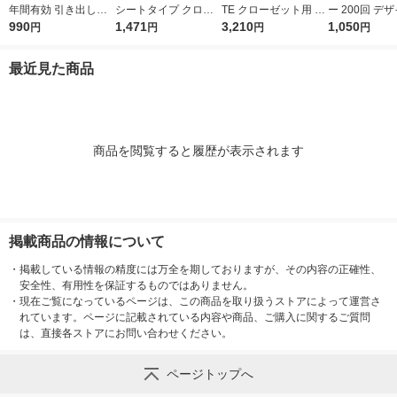
年間有効 引き出し・
シートタイプ クロー
TE クローゼット用 衣
ー 200回 デ
衣装ケース用 フリー
990
ゼット用 1袋（4枚
1,471
類 防虫剤 ペパーミン
3,210
無香料 12時間
1,050
円
円
円
円
ジア 1箱（24個入）
入） エステー
ト＆ベルガモット 1セ
取り 殺虫剤 ワンプッ
エステー
ット（1箱（3個入）×
シュ 1本 KIN
最近見た商品
3） エステー
ンチョー
商品を閲覧すると履歴が表示されます
掲載商品の情報について
・
掲載している情報の精度には万全を期しておりますが、その内容の正確性、
安全性、有用性を保証するものではありません。
・
現在ご覧になっているページは、この商品を取り扱うストアによって運営さ
れています。ページに記載されている内容や商品、ご購入に関するご質問
は、直接各ストアにお問い合わせください。
ページトップへ