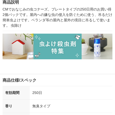
商品説明
シ） オリジナル
CMでおなじみの虫コナーズ。プレートタイプの250日用のお買い得
2個パックです。屋内への嫌な虫の侵入を防ぐために使う、吊るだけ
簡単虫よけです。ベランダ等の屋内と屋外の境目に吊るして使いま
す。 虫除け
商品仕様/スペック
有効期間
250日
香り
無臭タイプ