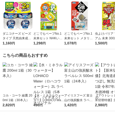
ダニコナーズ ビーズ
どこでもベープNo.1
どこでもベープNo.1
虫よけバリア 
タイプ 天然由来成分
未来セット NHKいな
未来セット メタリッ
アム 未来 30
ダニよけ 消臭 60日 無
1,160
いいないばあっ! 不快
1,298
クグレー 不快害虫用
1,078
ーンの香り 1
1,500
円
円
円
円
臭 1セット（2個） KI
害虫用 虫よけ 1個 フ
虫よけ 1個 フマキラ
け フマキラー
NCHO キンチョー
マキラー
ー
こちらの商品もおすすめ
コカ・コーラ 綾鷹 20
【水・ミネラルウォー
アイリスフーズ 富士
【アウトレッ
0ml 1箱（30本入）
ター】LOHACO Wate
山の強炭酸水 ラベル
米切替特価】
2,820
r（ロハコウォータ
490
レス 500ml 1箱（24
1,420
ななつぼし 無洗
2,980
円
円
円
円
ー）2L ラベルレス 1
本入）
g 1袋 令和7年
箱（5本入）（イチオ
徳神糧 オリジ