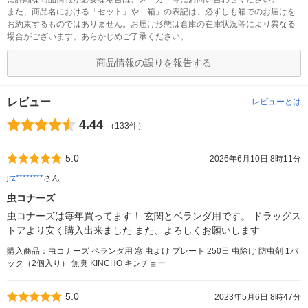
また、商品名における「セット」や「箱」の表記は、必ずしも箱でのお届けを
お約束するものではありません。お届け形態は倉庫の在庫状況等により異なる
場合がございます。あらかじめご了承ください。
商品情報の誤りを報告する
レビュー
レビューとは
4.44
（133件）
5.0
2026年6月10日 8時11分
jrz********
さん
虫コナーズ
虫コナーズは毎年買ってます！ 玄関とベランダ用です。 ドラッグス
トアより安く購入出来ました また、よろしくお願いします
購入商品：虫コナーズ ベランダ用 窓 虫よけ プレート 250日 虫除け 防虫剤 1パ
ック（2個入り） 無臭 KINCHO キンチョー
5.0
2023年5月6日 8時47分