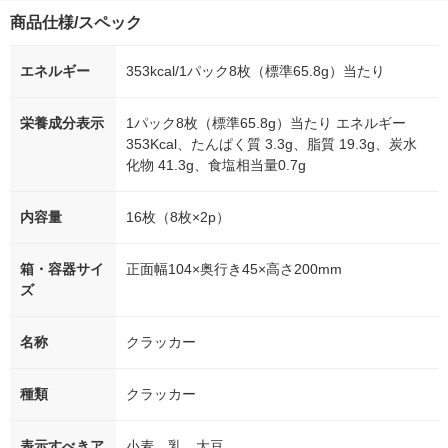
商品仕様/スペック
エネルギー
353kcal/1パック8枚（標準65.8g）当たり
栄養成分表示
1パック8枚（標準65.8g）当たり エネルギー
353Kcal、たんぱく質 3.3g、脂質 19.3g、炭水
化物 41.3g、食塩相当量0.7g
内容量
16枚（8枚×2p）
箱・容器サイ
正面幅104×奥行き45×高さ200mm
ズ
名称
クラッカー
種類
クラッカー
表示すべきア
小麦、乳、大豆