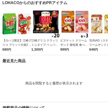
LOHACOからのおすすめPRアイテム
限定
ー 個包装 大容量 限定
【ロハコ限定】江崎グ
江崎グリコ クラッツ
ビスケット クリーム
SUNAO（ス
リコ プリッツ大袋2種
ミニタイプ ペッパー
サンド 個包装 食べき
リームサンド
セット（旨サラダ、熟
680
ベーコン 20袋 お
1,300
りサイズ ビスコ メー
999
ルセット（ア
648
円
円
円
円
トマト×各1袋） プ
つまみ スナック菓子
プル いちご 2種アソ
＆バニラ、レ
レッツェル スナック
（イチオシ）
ート 1セット（1個×
ニラ2種×1箱
最近見た商品
菓子 おつまみ
6）
リコ クッキ
商品を閲覧すると履歴が表示されます
掲載商品の情報について