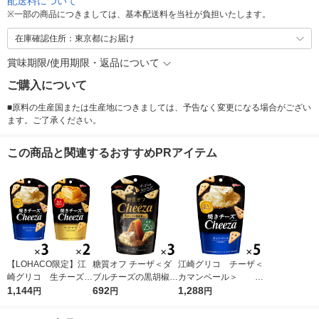
配送料について
※
一部の商品につきましては、基本配送料を当社が負担いたします。
在庫確認住所：東京都にお届け
賞味期限/使用期限・返品について
ご購入について
■原料の生産国または生産地につきましては、予告なく変更になる場合がござい
ます。ご了承ください。
この商品と関連するおすすめPRアイテム
【LOHACO限定】江
糖質オフ チーザ＜ダ
江崎グリコ チーザ＜
崎グリコ 生チーズの
ブルチーズの黒胡椒仕
カマンベール＞ 5
チーザ 2種アソートセ
1,144
立て＞ 3個 江崎グリ
692
袋 おつまみ スナッ
1,288
円
円
円
ット
コ おつまみ スナック
ク菓子
菓子