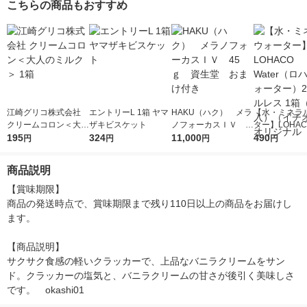
こちらの商品もおすすめ
江崎グリコ株式会社
エントリーL 1箱 ヤマ
HAKU（ハク） メラ
【水・ミネラ
クリームコロン＜大人
ザキビスケット
ノフォーカスＩＶ 4
ター】LOHACO
のミルク＞ 1箱
195
324
5ｇ 資生堂 おまけ
11,000
r（ロハコウォ
490
円
円
円
円
付き
ー）2L ラベル
箱（5本入）
商品説明
シ） オリジナ
【賞味期限】

商品の発送時点で、賞味期限まで残り110日以上の商品をお届けし
ます。

【商品説明】

サクサク食感の軽いクラッカーで、上品なバニラクリームをサン
ド。クラッカーの塩気と、バニラクリームの甘さが後引く美味しさ
です。　okashi01