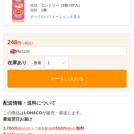
種類：
エントリー（8枚×2P入）
個数：
1袋
すべてのバリエーションを見る
248
円
（税込）
5
%
(11pt)
在庫あり
1
数量
カートに入れる
配送情報・送料について
この商品は
LOHACO
が販売・発送します。
最短翌日お届け
3,780
550
無料
円
(税込)以上で基本配送料
円
(税込)