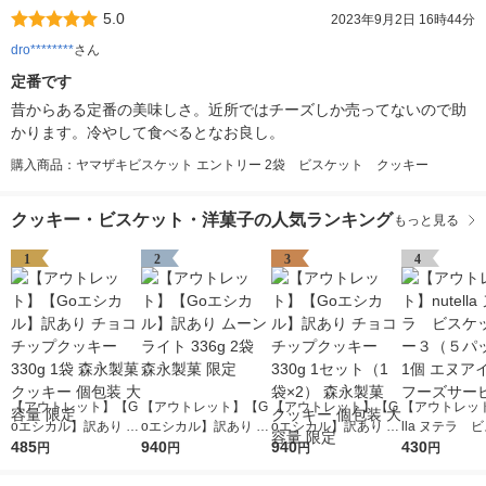
5.0
2023年9月2日 16時44分
dro********
さん
定番です
昔からある定番の美味しさ。近所ではチーズしか売ってないので助
かります。冷やして食べるとなお良し。
購入商品：ヤマザキビスケット エントリー 2袋 ビスケット クッキー
クッキー・ビスケット・洋菓子の人気ランキング
もっと見る
1
2
3
4
【アウトレット】【G
【アウトレット】【G
【アウトレット】【G
【アウトレット
oエシカル】訳あり チ
oエシカル】訳あり ム
oエシカル】訳あり チ
lla ヌテラ 
ョコチップクッキー 3
485
ーンライト 336g 2袋
940
ョコチップクッキー 3
940
トＴー３（５
430
円
円
円
円
30g 1袋 森永製菓 ク
森永製菓 限定
30g 1セット（1袋×
1個 エヌアイ
ッキー 個包装 大容量
2） 森永製菓 クッキ
ズサービス