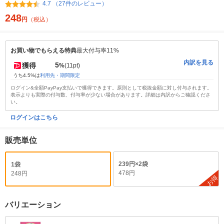
4.7 （27件のレビュー）
248
円
（税込）
お買い物でもらえる特典
最大付与率11%
内訳を見る
5
獲得
%
(11pt)
うち4.5%は
利用先・期間限定
ログイン&全額PayPay支払いで獲得できます。原則として税抜金額に対し付与されます。
表示よりも実際の付与数、付与率が少ない場合があります。詳細は内訳からご確認くださ
い。
ログインはこちら
販売単位
239円×2袋
1袋
478円
248円
お得
バリエーション