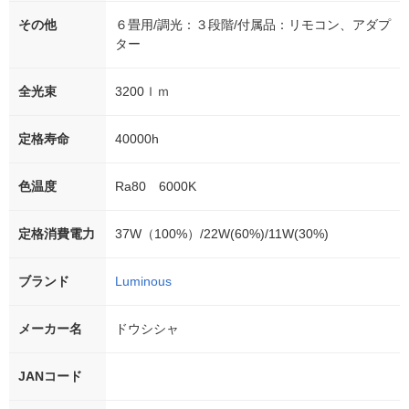
その他
６畳用/調光：３段階/付属品：リモコン、アダプ
ター
全光束
3200ｌｍ
定格寿命
40000h
色温度
Ra80 6000K
定格消費電力
37W（100%）/22W(60%)/11W(30%)
ブランド
Luminous
メーカー名
ドウシシャ
JANコード