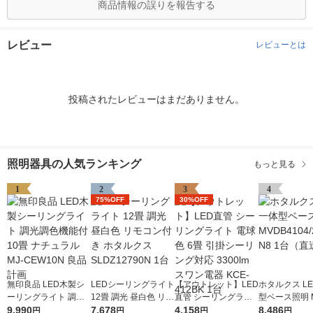
商品情報の誤りを報告する
レビュー
レビューとは
投稿されたレビューはまだありません。
照明器具の人気ランキング
もっと見る
1
2
3
4
75%OFF
30%OFF
無印良品 LED木製シ
LEDシーリングライト
【アウトレット】LED
ホタルクス L
ーリングライト 調光
12畳 調光 昼白色 リモ
直管 シーリングライ
型ベース照明 M
調色機能付 10畳 ナチ
9,990
コン付き ホタルクス
7,678
ト 電球色 6畳 引掛シ
4,158
104/25N5-N
8,486
円
円
円
円