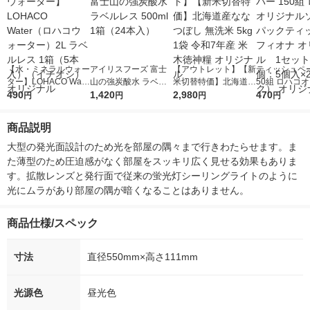
【水・ミネラルウォー
アイリスフーズ 富士
【アウトレット】【新
ティッシュペー
ター】LOHACO Wate
山の強炭酸水 ラベル
米切替特価】北海道産
50組 ロハコ
r（ロハコウォータ
490
レス 500ml 1箱（24
1,420
ななつぼし 無洗米 5k
2,980
ルソフトパッ
470
円
円
円
円
ー）2L ラベルレス 1
本入）
g 1袋 令和7年産 米 木
シュ フィオナ
箱（5本入）（イチオ
徳神糧 オリジナル
ナル 1セット
商品説明
シ） オリジナル
個：5個入×2
オリジナル
大型の発光面設計のため光を部屋の隅々まで行きわたらせます。ま
た薄型のため圧迫感がなく部屋をスッキリ広く見せる効果もありま
す。拡散レンズと発行面で従来の蛍光灯シーリングライトのように
光にムラがあり部屋の隅が暗くなることはありません。
商品仕様/スペック
寸法
直径550mm×高さ111mm
光源色
昼光色