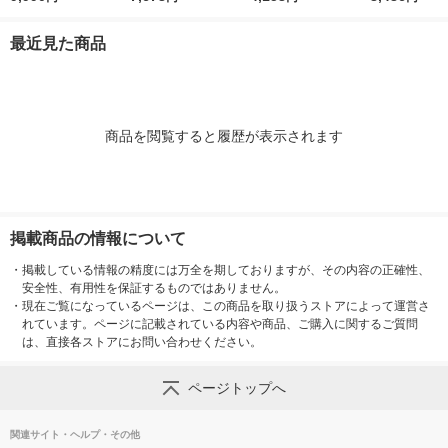
ュラル MJ-CEW10N
SLDZ12790N 1台
ーリング対応 3300lm
送品）
良品計画
スワン電器 KCE-412
最近見た商品
BK 1台
商品を閲覧すると履歴が表示されます
掲載商品の情報について
・
掲載している情報の精度には万全を期しておりますが、その内容の正確性、
安全性、有用性を保証するものではありません。
・
現在ご覧になっているページは、この商品を取り扱うストアによって運営さ
れています。ページに記載されている内容や商品、ご購入に関するご質問
は、直接各ストアにお問い合わせください。
ページトップへ
関連サイト・ヘルプ・その他