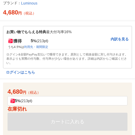
ブランド：
Luminous
4,680
円
（税込）
お買い物でもらえる特典
最大付与率16%
内訳を見る
5
獲得
%
(213pt)
うち4.5%は
利用先・期間限定
ログイン&全額PayPay支払いで獲得できます。原則として税抜金額に対し付与されます。
表示よりも実際の付与数、付与率が少ない場合があります。詳細は内訳からご確認くださ
い。
ログインはこちら
4,680
円
（税込）
5
%
(213pt)
在庫切れ
カートに入れる