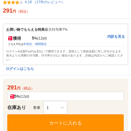
4.18 （17件のレビュー）
291
円
（税込）
お買い物でもらえる特典
最大付与率7%
内訳を見る
5
獲得
%
(12pt)
うち4.5%は
利用先・期間限定
ログイン&全額PayPay支払いで獲得できます。原則として税抜金額に対し付与されます。
表示よりも実際の付与数、付与率が少ない場合があります。詳細は内訳からご確認くださ
い。
ログインはこちら
291
円
（税込）
5
%
(12pt)
在庫あり
1
数量
カートに入れる