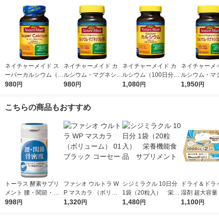
ネイチャーメイド ス
ネイチャーメイド カ
ネイチャーメイド カ
ネイチャーメイ
ーパーカルシウム（1
ルシウム・マグネシウ
ルシウム（100日分）
ルシウム・マ
20日分） 1個（120
980
ム・亜鉛（30日分） 1
980
1個（200粒） 大塚製
1,080
ム・亜鉛（30
1,950
円
円
円
円
粒） 大塚製薬 サプリ
個（90粒） 大塚製薬
薬 サプリメント
セット（1個（
メント
サプリメント
×2） 大塚製薬
こちらの商品もおすすめ
メント
トーラス 酵素サプリ
ファシオ ウルトラ W
シジミラクル 10日分
ドライ＆ドライ
メント 腰・関節・骨
P マスカラ （ボリュ
1袋（20粒入） 栄養
湿剤 超大容量
密度 国産 30g 1個 犬
998
ーム） 01 ブラック コ
1,320
機能食品 サプリメン
1,480
り NECO ねこ
1,100
円
円
円
円
猫
ーセー
ト
l 1セット（2