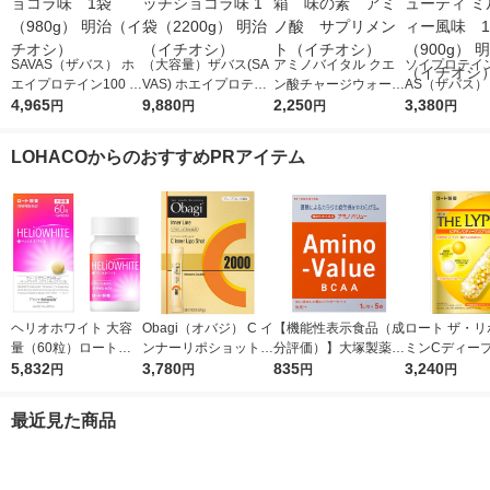
SAVAS（ザバス） ホ
（大容量）ザバス(SA
アミノバイタル クエ
ソイプロテイン
エイプロテイン100 リ
VAS) ホエイプロテイ
ン酸チャージウォータ
AS（ザバス）
ッチショコラ味 1袋
4,965
ン100 リッチショコラ
9,880
ー24本入箱 味の
2,250
プ＆ビューティ
3,380
円
円
円
円
（980g） 明治（イチ
味 1袋（2200g） 明治
素 アミノ酸 サプリ
クティー風味
オシ）
（イチオシ）
メント（イチオシ）
（900g） 明
LOHACOからのおすすめPRアイテム
チオシ）
ヘリオホワイト 大容
Obagi（オバジ） C イ
【機能性表示食品（成
ロート ザ・リ
量（60粒）ロート製
ンナーリポショット 7
分評価）】大塚製薬
ミンCディー
薬 サプリメント
5,832
0g×28本入 ロート製
3,780
アミノバリュー パウ
835
ル 1個 ロート
3,240
円
円
円
円
薬
ダー（1リットル用）
1箱（5袋入）
最近見た商品