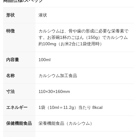
商品仕様/スペック
形状
液状
特徴
カルシウムは、骨や歯の形成に必要な栄養素で
す。お茶碗1杯のごはん（150g）でカルシウム
約100mg（お米2合に1袋使用時）
内容量
100ml
名称
カルシウム加工食品
寸法
110×30×160mm
エネルギー
1袋（10ml＝11.2g）当たり 8kcal
保健機能食品
栄養機能食品（カルシウム）