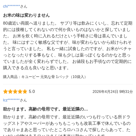
chi********
さん
お米の味は変わりません
80歳近い両親へ送りました。 サプリ等は飲みにくいし、忘れて定期
的には接種してくれないので何か良いものはないかと探していまし
た。 お米を炊く時に入れるだけという手軽さに母は喜んでいまし
た。 味にはすごく敏感な父ですが、味が変わらないから続けられそ
うと言っていました。 私も一緒に試食したのですが、お米がベチャ
っとなったりする事もなく、味も少しは薬っぽくなるのかなと思っ
ていましたが全く変わらずでした。 お値段もお手頃なので定期的に
購入できる点も良いなと思います。
購入商品：キユーピー 元気な骨 1パック（10袋入）
5.0
2026年4月24日 9時31分
lcz********
さん
助かります。高齢の母用です。最近近隣の…
助かります。高齢の母用です。最近近隣のいつも行っている所ドラ
ッグストアやスーパーがあっちもこっちも改装工事で休んでいるの
でありゃまあと思っていたところロハコさんで探したらあって、た
いがいの物はあるロハコさんは本当に助かっています。