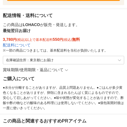
配送情報・送料について
この商品は
LOHACO
が販売・発送します。
最短翌日お届け
3,780
550
無料
円
(税込)以上で基本配送料
円
(税込)
配送料について
※
一部の商品につきましては、基本配送料を当社が負担いたします。
在庫確認住所：東京都にお届け
賞味期限/使用期限・返品について
ご購入について
●水分が分離することがありますが、品質上問題ありません。●ごはんが多少黄
色くなることがありますが、卵殻に含まれるたんぱく質によるものですので、
安心して召しあがってください。●味や状態が変化することがありますので、酢
飯や酢の物などの酸味のある料理には使用しないでください。●個包装開封後は
一度に使いきってください。
この商品と関連するおすすめPRアイテム