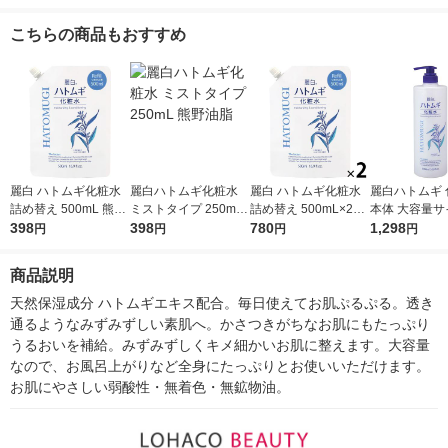
なりたい方 140ml
液
のある肌になりたい方
透明感のある
130ml
たい方 130ml
こちらの商品もおすすめ
麗白 ハトムギ化粧水
麗白ハトムギ化粧水
麗白 ハトムギ化粧水
麗白ハトムギ 
詰め替え 500mL 熊野
ミストタイプ 250mL
詰め替え 500mL×2個
本体 大容量サイ
油脂
398
熊野油脂
398
熊野油脂
780
00mL×2個 
1,298
円
円
円
円
商品説明
天然保湿成分 ハトムギエキス配合。毎日使えてお肌ぷるぷる。透き
通るようなみずみずしい素肌へ。かさつきがちなお肌にもたっぷり
うるおいを補給。みずみずしくキメ細かいお肌に整えます。大容量
なので、お風呂上がりなど全身にたっぷりとお使いいただけます。
お肌にやさしい弱酸性・無着色・無鉱物油。