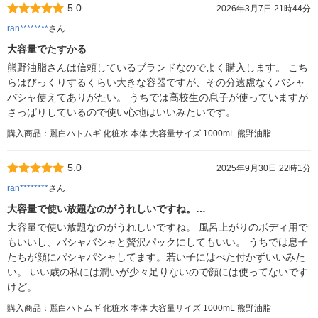
5.0
2026年3月7日 21時44分
ran********
さん
大容量でたすかる
熊野油脂さんは信頼しているブランドなのでよく購入します。 こち
らはびっくりするくらい大きな容器ですが、その分遠慮なくバシャ
バシャ使えてありがたい。 うちでは高校生の息子が使っていますが
さっぱりしているので使い心地はいいみたいです。
購入商品：麗白ハトムギ 化粧水 本体 大容量サイズ 1000mL 熊野油脂
5.0
2025年9月30日 22時1分
ran********
さん
大容量で使い放題なのがうれしいですね。…
大容量で使い放題なのがうれしいですね。 風呂上がりのボディ用で
もいいし、バシャバシャと贅沢パックにしてもいい。 うちでは息子
たちが顔にパシャパシャしてます。若い子にはべた付かずいいみた
い。 いい歳の私には潤いが少々足りないので顔には使ってないです
けど。
購入商品：麗白ハトムギ 化粧水 本体 大容量サイズ 1000mL 熊野油脂