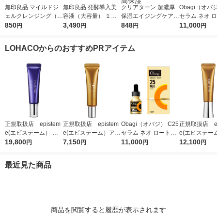
無印良品 マイルドジ
無印良品 発酵導入美
クリアターン 超濃厚
Obagi（オバジ
ェルクレンジング（大
容液（大容量） １０
保湿エイジングケアマ
セラム ネオ 
容量） ２２０ｇ 良品
850
０ｍＬ 良品計画
3,490
スクEX 40枚入 大容量
848
薬
11,000
円
円
円
円
計画
フェイスマスク 乾燥
高保湿
LOHACOからのおすすめPRアイテム
正規取扱店 epistem
正規取扱店 epistem
Obagi（オバジ） C25
正規取扱店 ep
e(エピステーム） ス
e(エピステーム）アイ
セラム ネオ ロート製
e(エピステー
テムサイエンスアイ 1
19,800
パーフェクトショット
7,150
薬
11,000
パーフェクト
12,100
円
円
円
円
8g アイクリーム
b 9g アイクリーム
b 18g ア
最近見た商品
商品を閲覧すると履歴が表示されます