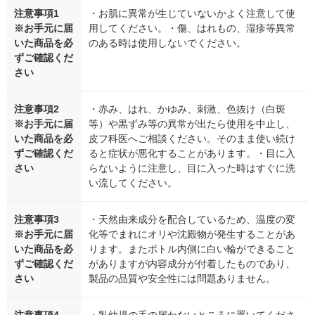
注意事項1
・お肌に異常が生じていないかよく注意して使
※お手元に届
用してください。・傷、はれもの、湿疹等異常
いた商品を必
のある時は使用しないでください。
ずご確認くだ
さい
注意事項2
・赤み、はれ、かゆみ、刺激、色抜け（白斑
※お手元に届
等）や黒ずみ等の異常が出たら使用を中止し、
いた商品を必
皮フ科医へご相談ください。そのまま使い続け
ずご確認くだ
ると症状が悪化することがあります。・目に入
さい
らないように注意し、目に入った時はすぐに洗
い流してください。
注意事項3
・天然由来成分を配合しているため、温度の変
※お手元に届
化等でまれにオリや沈殿物が発生することがあ
いた商品を必
ります。またボトル内側に白い輪ができること
ずご確認くだ
がありますが内容成分が付着したものであり、
さい
製品の品質や安全性には問題ありません。
注意事項4
・乳幼児の手の届かないところに置いてくださ