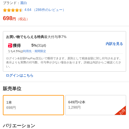
ブランド：
麗白
4.64 （286件のレビュー）
698
円
（税込）
お買い物でもらえる特典
最大付与率7%
内訳を見る
5
獲得
%
(31pt)
うち4.5%は
利用先・期間限定
ログイン&全額PayPay支払いで獲得できます。原則として税抜金額に対し付与されます。
表示よりも実際の付与数、付与率が少ない場合があります。詳細は内訳からご確認くださ
い。
ログインはこちら
販売単位
649円×2本
1本
1,298円
698円
お得
バリエーション