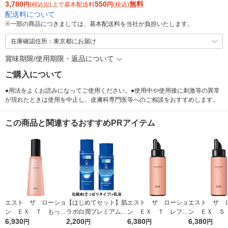
3,780
550
無料
円
(税込)以上で基本配送料
円
(税込)
配送料について
※
一部の商品につきましては、基本配送料を当社が負担いたします。
在庫確認住所：東京都にお届け
賞味期限/使用期限・返品について
ご購入について
●用法をよくお読みになってご使用ください。●使用中や使用後に刺激等の異常
が現れたときは使用を中止し、皮膚科専門医等へのご相談をおすすめします。
この商品と関連するおすすめPRアイテム
エスト ザ ローショ
【はじめてセット】肌
エスト ザ ローショ
エスト ザ 
ン ＥＸ Ｔ もっち
ラボ白潤プレミアム薬
ン ＥＸ Ｔ レフィ
ン ＥＸ Ｓ
りハリ弾力のある肌に
6,930
用浸透美白化粧水＋乳
2,200
ル もっちりハリ弾力
6,380
ル うるおっ
6,380
円
円
円
円