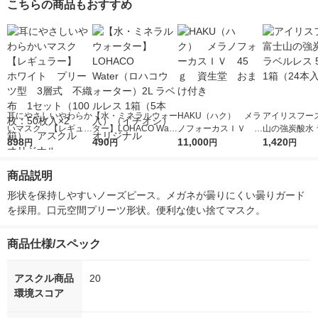
こちらの商品もおすすめ
耳にやさしいやわらか
【水・ミネラルウォー
HAKU（ハク） メラ
アイリスフーズ
いマスク 【レギュラ
ター】LOHACO Wate
ノフォーカスＩＶ 4
山の強炭酸水 
ー】 ホワイト プリ
898
r（ロハコウォータ
490
5ｇ 資生堂 おまけ
11,000
レス 500ml 1
1,420
円
円
円
円
ーツ型 3層式 不織
ー）2L ラベルレス 1
付き
本入）
布 1セット（100
箱（5本入）（イチオ
商品説明
枚：50枚入×2箱）
シ） オリジナル
アスクル オリジナ
形状を保持しやすいノーズピース。メガネが曇りにくい曇りガード
ル
を採用。口元空間プリーツ形状。便利な使い捨てマスク。
商品仕様/スペック
アスクル商品
20
環境スコア