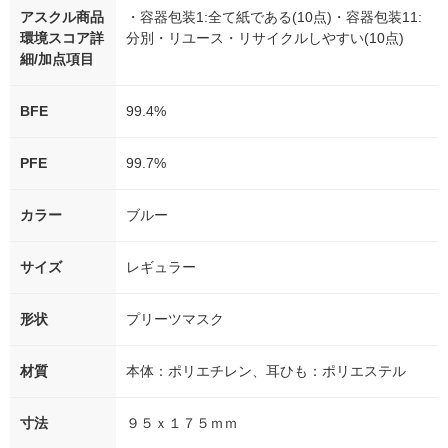
アスクル商品
・容器包装1:全て紙である(10点)・容器包装11:
環境スコア詳
分別・リユース・リサイクルしやすい(10点)
細/加点項目
BFE
99.4%
PFE
99.7%
カラー
ブルー
サイズ
レギュラー
形状
プリーツマスク
材質
本体：ポリエチレン、耳ひも：ポリエステル
寸法
９５ｘ１７５ｍｍ