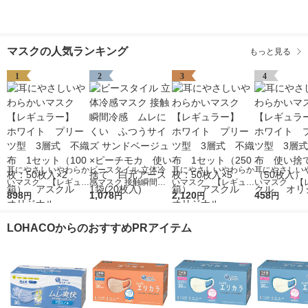
マスクの人気ランキング
もっと見る
1
2
3
4
耳にやさしいやわらか
ビースタイル 立体冷
耳にやさしいやわらか
耳にやさしい
いマスク 【レギュラ
感マスク 接触瞬間冷
いマスク 【レギュラ
いマスク 【
ー】 ホワイト プリ
898
感 ムレにくい ふつ
1,078
ー】 ホワイト プリ
2,120
ー】 ホワイ
458
円
円
円
円
ーツ型 3層式 不織
うサイズ サンドベー
ーツ型 3層式 不織
ーツ型 3層
布 1セット（100
ジュ×ピーチモカ 使
布 1セット（250
布 使い捨て
LOHACOからのおすすめPRアイテム
枚：50枚入×2箱）
い捨て 白元アース 1
枚：50枚入×5箱）
（50枚入） 
アスクル オリジナ
袋(20枚入)
アスクル オリジナ
ル オリジナ
ル
ル