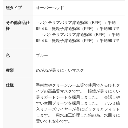
紐タイプ
オーバーヘッド
その他商品仕
・バクテリアバリア濾過効率（BFE）：平均
様
99.4％・微粒子濾過効率（PFE）：平均99.7％
、・バクテリアバリア濾過効率（BFE）：平均
99.4％・微粒子濾過効率（PFE）：平均99.7％
色
ブルー
種類
めがねが曇りにくいマスク
仕様
手術室やクリーンルーム等で使用できるひもタ
イプの高品質マスクです。・眼鏡が曇りにくい
曇りガードシートを採用しました。・会話しや
すい空間プリーツを採用しました。・アルミ線
入りノーズワイヤーが鼻にピッタリとフィット
します。・撥水加工処理した箱の為、水回りに
置いても安心です。