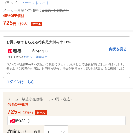
ブランド：
ファーストレイト
メーカー希望小売価格：
1,320円（税込）
45%OFF価格
725
円
（税込）
セール
お買い物でもらえる特典
最大付与率11%
内訳を見る
5
獲得
%
(32pt)
うち4.5%は
利用先・期間限定
ログイン&全額PayPay支払いで獲得できます。原則として税抜金額に対し付与されます。
表示よりも実際の付与数、付与率が少ない場合があります。詳細は内訳からご確認くださ
い。
ログインはこちら
メーカー希望小売価格：
1,320円（税込）
45%OFF価格
725
円
（税込）
セール
5
%
(32pt)
在庫あり
1
数量