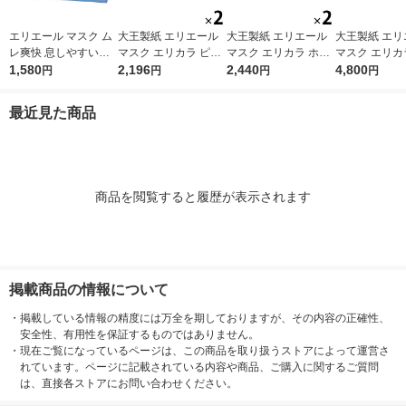
エリエール マスク ム
大王製紙 エリエール
大王製紙 エリエール
大王製紙 エリ
レ爽快 息しやすい
マスク エリカラ ピン
マスク エリカラ ホワ
マスク エリカ
プリーツ型 幅広耳ゴ
1,580
クベージュ ふつうサ
2,196
イトナチュラル ふつ
2,440
イトナチュラル
4,800
円
円
円
円
ム アイスブル- ふつ
イズ 1セット（30枚入
うサイズ 1セット（30
うサイズ 1セ
うサイズ 1箱（30枚
×2箱）日本製 カラー
枚入×2箱）日本製 カ
枚入×4箱）日
最近見た商品
入） 大王製紙 日本
マスク
ラーマスク
ラーマスク
製
商品を閲覧すると履歴が表示されます
掲載商品の情報について
・
掲載している情報の精度には万全を期しておりますが、その内容の正確性、
安全性、有用性を保証するものではありません。
・
現在ご覧になっているページは、この商品を取り扱うストアによって運営さ
れています。ページに記載されている内容や商品、ご購入に関するご質問
は、直接各ストアにお問い合わせください。