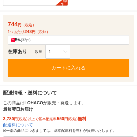
お得
744
円
（税込）
248
1つあたり
円
（税込）
5
%
(33pt)
在庫あり
1
数量
カートに入れる
配送情報・送料について
この商品は
LOHACO
が販売・発送します。
最短翌日お届け
3,780
550
無料
円
(税込)以上で基本配送料
円
(税込)
配送料について
※
一部の商品につきましては、基本配送料を当社が負担いたします。