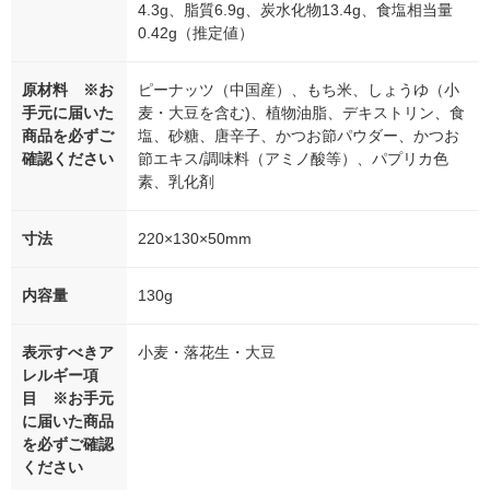
4.3g、脂質6.9g、炭水化物13.4g、食塩相当量
0.42g（推定値）
原材料 ※お
ピーナッツ（中国産）、もち米、しょうゆ（小
手元に届いた
麦・大豆を含む)、植物油脂、デキストリン、食
商品を必ずご
塩、砂糖、唐辛子、かつお節パウダー、かつお
確認ください
節エキス/調味料（アミノ酸等）、パプリカ色
素、乳化剤
寸法
220×130×50mm
内容量
130g
表示すべきア
小麦・落花生・大豆
レルギー項
目 ※お手元
に届いた商品
を必ずご確認
ください