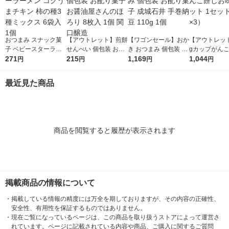
おつまみ スナック菓
【アウトレット】煎餅
【ワゴンセール】おか
【アウトレット
子 ベビースターラー
せんべい 個包装 お配
き おつまみ 個包装 お
gカップがん
メン コクうまチキン
271
り菓子 お醤油屋さん
215
配り菓子 成城石井 手
1,169
味 1セット 1
1,044
円
円
円
円
柿の種3種ミックス 6
のほろり 8枚入 1個 関
巻納豆 110g 1個
（1個×3）
袋入 1個
口醸造
最近見た商品
商品を閲覧すると履歴が表示されます
掲載商品の情報について
・
掲載している情報の精度には万全を期しておりますが、その内容の正確性、
安全性、有用性を保証するものではありません。
・
現在ご覧になっているページは、この商品を取り扱うストアによって運営さ
れています。ページに記載されている内容や商品、ご購入に関するご質問