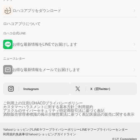
ロハコアプリをダウンロード
ロハコアプリについて
ロハコ公式LINE
お得な最新情報をLINEでお届けします
ニュースレター
お得な最新情報をメールでお届けします
Instagram
X（旧Twitter）
ご利用上の注意
LOHACOプライバシーポリシー
カスタマーハラスメントに対する基本方針
ご利用規約
アスクルのサイバーセキュリティ
特定商取引法に基づく表記
酒類販売管理者標識の掲示
古物営業法に基づく表記
医薬品の販売に関する表示
Yahoo!ショッピング
LINEヤフープライバシーポリシー
LINEヤフープライバシーセンター
利用規約
免責事項
Yahoo!ショッピングガイドライン
© LY Corporation