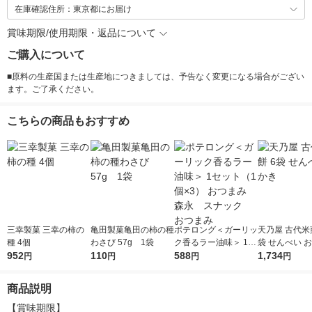
在庫確認住所：東京都にお届け
賞味期限/使用期限・返品について
ご購入について
■原料の生産国または生産地につきましては、予告なく変更になる場合がござい
ます。ご了承ください。
こちらの商品もおすすめ
三幸製菓 三幸の柿の
亀田製菓亀田の柿の種
ポテロング＜ガーリッ
天乃屋 古代米
種 4個
わさび 57g 1袋
ク香るラー油味＞ 1セ
袋 せんべい 
952
110
ット（1個×3） おつま
588
1,734
円
円
円
円
み 森永 スナック
おつまみ
商品説明
【賞味期限】
