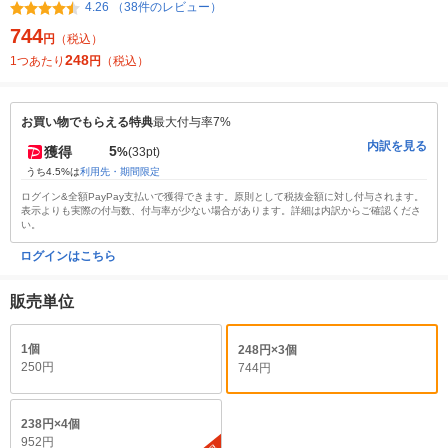
4.26 （38件のレビュー）
744
円
（税込）
248
1つあたり
円
（税込）
お買い物でもらえる特典
最大付与率7%
内訳を見る
5
獲得
%
(33pt)
うち4.5%は
利用先・期間限定
ログイン&全額PayPay支払いで獲得できます。原則として税抜金額に対し付与されます。
表示よりも実際の付与数、付与率が少ない場合があります。詳細は内訳からご確認くださ
い。
ログインはこちら
販売単位
1個
248円×3個
250円
744円
238円×4個
952円