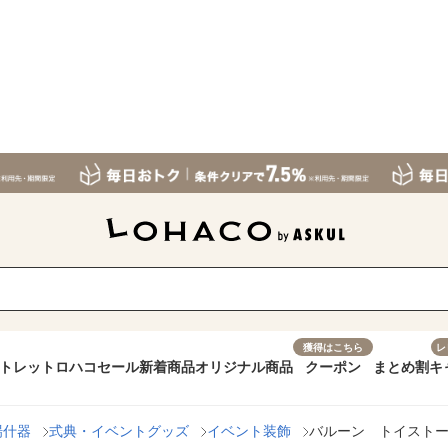
獲得はこちら
レ
トレット
ロハコセール
新着商品
オリジナル商品
クーポン
まとめ割
キ
場什器
式典・イベントグッズ
イベント装飾
バルーン トイスト