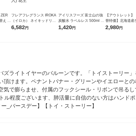
 ZER
フレアフレグランス IROKA
アイリスフーズ 富士山の強
【アウトレット】
替え メ
（イロカ） ネイキッドリリ
炭酸水 ラベルレス 500ml 1
替特価】北海道産
セット
ーの香り 柔軟剤 詰め替え 超
箱（24本入）
し 無洗米 5kg 1
6,582
1,420
2,980
円
円
円
王
特大 1200ml 1セット（5個
米 木徳神糧 オリ
入) 花王
バズライトイヤーのバルーンです。「トイストーリー」
い頂けます。ペナントバナー・グリーンやイエローとの
空気で膨らませ、付属のフックシール・リボンで吊るし
ットル程度ございます、肺活量に自信のない方はハンド
ィー_バースデー】【トイ・ストーリー】