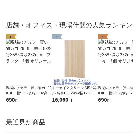
店舗・オフィス・現場什器の人気ランキン
1
2
3
現場のチカラ 買い物カゴ 2
トーカイスクリーン MSパネ
現場のチカラ 買い物
8.8L 幅515×奥行358×高さ
ル 高さ1615mm×幅1200mm
8.8L 幅515×奥行3
252mm ブラック 1個 オ
木目調ナチュラル MSW-161
252mm カーキ 1個
690
16,060
690
円
円
円
リジナル
2Nr 1枚
ジナル
最近見た商品