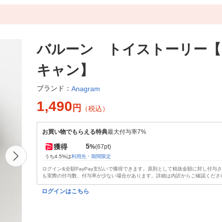
バルーン トイストーリー【
キャン】
ブランド：
Anagram
1,490
円
（税込）
お買い物でもらえる特典
最大付与率7%
5
獲得
%
(67pt)
うち4.5%は
利用先・期間限定
ログイン&全額PayPay支払いで獲得できます。原則として税抜金額に対し付与
も実際の付与数、付与率が少ない場合があります。詳細は内訳からご確認くださ
ログインはこちら