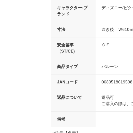
キャラクター:ブ
ディズニー/ピク
ランド
寸法
吹き後 Ｗ610
安全基準
ＣＥ
（ST/CE)
商品タイプ
バルーン
JANコード
0080518619598
返品について
返品可
ご購入の際は、
備考
ご注意【免責】