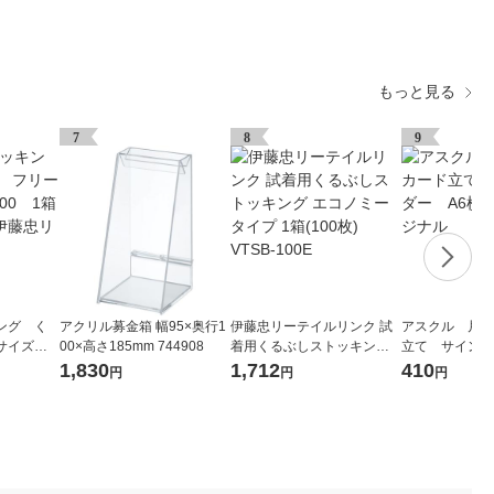
もっと見る
7
8
9
ング く
アクリル募金箱 幅95×奥行1
伊藤忠リーテイルリンク 試
アスクル 片面
サイズ V
00×高さ185mm 744908
着用くるぶしストッキング
立て サインホ
00枚入）
エコノミータイプ 1箱(100
横 1個 オリ
1,830
1,712
410
円
円
円
ルリンク
枚) VTSB-100E