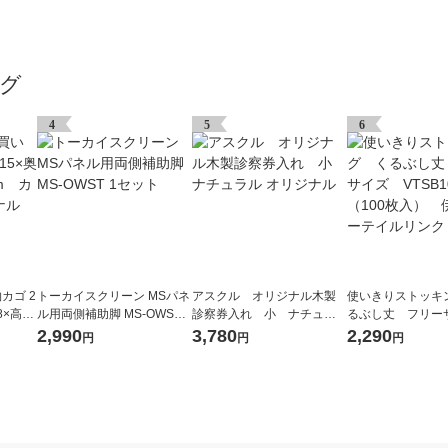
グ
4
5
6
カゴ 2
トーカイスクリーン MSパネ
アスクル オリジナル木製
使いきりストッキ
58×高さ
ル用両側補助脚 MS-OWST 1
診察券入れ 小 ナチュラ
るぶし丈 フリー
 オリ
セット
ル オリジナル
TSB100 1箱（1
2,990
3,780
2,290
円
円
円
伊藤忠リーテイ