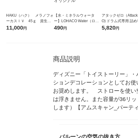
HAKU（ハク） メラノフォ
【水・ミネラルウォータ
アタックゼロ（Attack
ーカスＩＶ 45ｇ 資生
ー】LOHACO Water（ロハ
O) ドラム式専用 詰め
堂 おまけ付き
コウォーター）2L ラベルレ
ガジャンボ 2300g 1
11,000
490
5,820
円
円
円
ス 1箱（5本入）（イチオ
（2個入) 洗濯洗剤 花
シ） オリジナル
商品説明
ディズニー「トイストーリー」・
ションデコレーションとしてお使
お奨めします。　ストローを使い
は浮きません。また容量が36リ
します）【アムスキャン_パーテ
バルーンの空気の抜き方