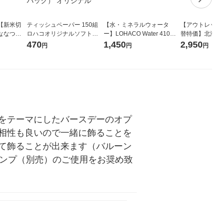
【新米切
ティッシュペーパー 150組
【水・ミネラルウォータ
【アウトレット
ななつぼ
ロハコオリジナルソフトパ
ー】LOHACO Water 410ml
替特価】北海道
袋 令和7年産
ックティッシュ フィオナ オ
1箱（20本入）ラベルレス
し 精白米 5kg
470
1,450
2,950
円
円
円
ジナル
リジナル 1セット（10個：
（イチオシ） オリジナル
米 木徳神糧 オ
5個入×2パック） オリジナ
ル
をテーマにしたバースデーのオプ
相性も良いので一緒に飾ることを
て飾ることが出来ます（バルーン
ポンプ（別売）のご使用をお奨め致