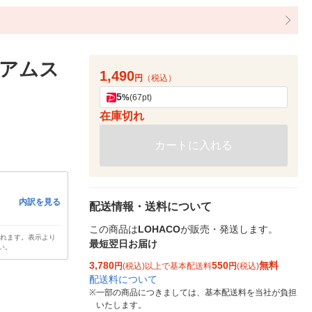
アムス
1,490
円
（税込）
5
%
(67pt)
在庫切れ
カートに入れる
内訳を見る
配送情報・送料について
この商品は
LOHACO
が販売・発送します。
されます。表示より
最短翌日お届け
い。
3,780
550
無料
円
(税込)以上で基本配送料
円
(税込)
配送料について
※
一部の商品につきましては、基本配送料を当社が負担
いたします。