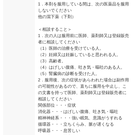
1．本剤を服用している間は、次の医薬品を服用
しないでください
他の瀉下薬（下剤）
＜相談すること＞
1．次の人は服用前に医師、薬剤師又は登録販売
者に相談してください
（1）医師の治療を受けている人。
（2）妊婦又は妊娠していると思われる人。
（3）高齢者。
（4）はげしい腹痛、吐き気・嘔吐のある人。
（5）腎臓病の診断を受けた人。
2．服用後、次の症状があらわれた場合は副作用
の可能性があるので、直ちに服用を中止し、こ
の文書を持って医師、薬剤師又は登録販売者に
相談してください
関係部位・・・症状
消化器・・・はげしい腹痛、吐き気・嘔吐
精神神経系・・・強い眠気、意識がうすれる
循環器・・・立ちくらみ、脈が遅くなる
呼吸器・・・息苦しい