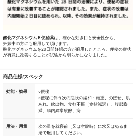
酸化マグネシウムＥ便秘薬
は、確かな効き目と安全性から、
妊娠中の方にも服用して頂けます。
酸化マグネシウムを28日間妊婦の方が服用したところ、便秘の症状
が有意に改善することが試験から明らかになりました。
商品仕様/スペック
効能・効果
○便秘
○便秘に伴う次の症状の緩和：頭重、のぼせ、肌
あれ、吹出物、食欲不振（食欲減退）、腹部膨
満、腸内異常醗酵、痔
用法・用量
次の量を就寝前（又は空腹時）に水又はぬるま
湯で服用してください。