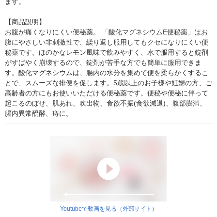
ます。

【商品説明】

お腹が痛くなりにくい便秘薬。 「酸化マグネシウムE便秘薬」はお
腹にやさしい非刺激性で、繰り返し服用してもクセになりにくい便
秘薬です。ほのかなレモン風味で飲みやすく、水で服用すると錠剤
がすばやく崩壊するので、錠剤が苦手な方でも簡単に服用できま
す。酸化マグネシウムは、腸内の水分を集めて便を柔らかくするこ
とで、スムーズな排便を促します。5歳以上のお子様や妊婦の方、ご
高齢者の方にもお使いいただける便秘薬です。便秘や便秘に伴って
起こるのぼせ、肌あれ、吹出物、食欲不振(食欲減退)、腹部膨満、
腸内異常醗酵、痔に。
Youtubeで動画を見る（外部サイト）