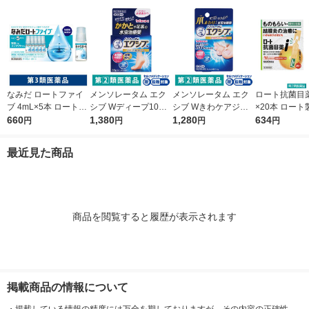
類医薬品】
薬品】
なみだ ロートファイ
メンソレータム エク
メンソレータム エク
ロート抗菌目薬i 
ブ 4mL×5本 ロート製
シブ Wディープ10ク
シブ Wきわケアジェ
×20本 ロート
薬 目薬 乾き目 疲れ目
660
リーム ロート製薬★
1,380
ル 15g ロート製薬 ★
1,280
薬 ものもらい
634
円
円
円
円
【第3類医薬品】
控除★ 塗り薬 水虫治
控除★ 塗り薬 爪周り
使い切り 目の
療薬 せっけんの香り
の水虫治療薬【指定第
（イチオシ）
最近見た商品
（イチオシ）【指定第
2類医薬品】
医薬品】
2類医薬品】
商品を閲覧すると履歴が表示されます
掲載商品の情報について
・
掲載している情報の精度には万全を期しておりますが、その内容の正確性、