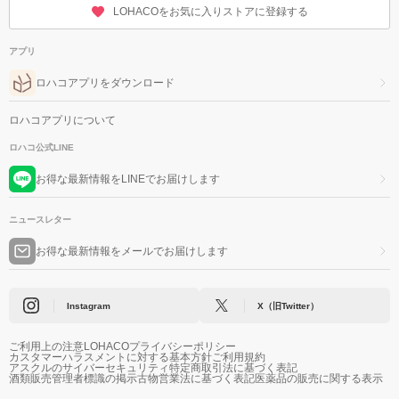
LOHACOをお気に入りストアに登録する
アプリ
ロハコアプリをダウンロード
ロハコアプリについて
ロハコ公式LINE
お得な最新情報をLINEでお届けします
ニュースレター
お得な最新情報をメールでお届けします
Instagram
X（旧Twitter）
ご利用上の注意
LOHACOプライバシーポリシー
カスタマーハラスメントに対する基本方針
ご利用規約
アスクルのサイバーセキュリティ
特定商取引法に基づく表記
酒類販売管理者標識の掲示
古物営業法に基づく表記
医薬品の販売に関する表示