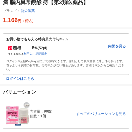
満 腸内異常醗酵 痔【第3類医薬品】
ブランド：
健栄製薬
1,166
円
（税込）
お買い物でもらえる特典
最大付与率7%
内訳を見る
5
獲得
%
(52pt)
うち4.5%は
利用先・期間限定
ログイン&全額PayPay支払いで獲得できます。原則として税抜金額に対し付与されます。
表示よりも実際の付与数、付与率が少ない場合があります。詳細は内訳からご確認くださ
い。
ログインはこちら
バリエーション
内容量：
90錠
すべてのバリエーションを見る
個数：
1個