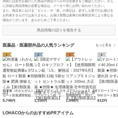
用前には必ずお届けした商品の商品ラベルや注意書きをご確認ください。さら
に詳細な商品情報が必要な場合は、メーカー等にお問い合わせください。
また、商品名における「セット」や「箱」の表記は、必ずしも箱でのお届けを
お約束するものではありません。お届け形態は倉庫の在庫状況等により異なる
場合がございます。あらかじめご了承ください。
商品情報の誤りを報告する
医薬品・医薬部外品の人気ランキング
もっと見る
1
2
3
4
和漢箋（わかんせん）
【限定デザイン】ロキ
【アウトレット】【使
Ｖロートゴール
ロート防風通聖散錠満
ソプロフェン錠「L
用期限間近：2027年5
0ml ロート製
量a 372錠 ロート製薬
5,746
S」 解熱鎮痛剤 12錠
1,330
月】リアップＥＸジェ
1,998
除★ 目薬 疲れ
612
円
円
円
円
★控除★ 肥満 便秘 む
5袋セット セントラル
ット 100mL 大正製薬
み目【第3類
くみ【第2類医薬品】
製薬 ★控除★ 生理痛
壮年性脱毛症における
LOHACOからのおすすめPRアイテム
頭痛 オリジナル【第1
発毛・育毛【第1類医