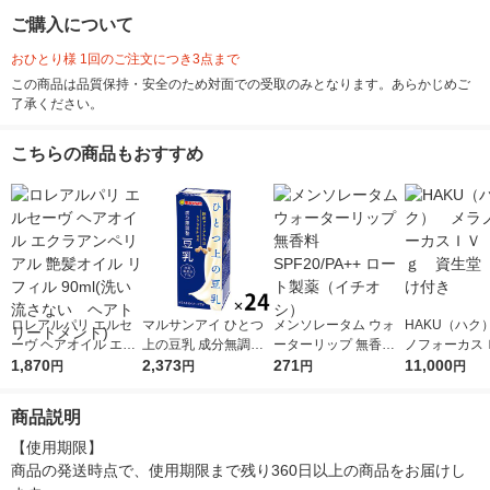
ご購入について
おひとり様 1回のご注文につき3点まで
この商品は品質保持・安全のため対面での受取のみとなります。あらかじめご
了承ください。
こちらの商品もおすすめ
ロレアルパリ エルセ
マルサンアイ ひとつ
メンソレータム ウォ
HAKU（ハク
ーヴ ヘアオイル エク
上の豆乳 成分無調整
ーターリップ 無香料
ノフォーカス
ラアンペリアル 艶髪
1,870
豆乳 200ml 1箱（24
2,373
SPF20/PA++ ロート製
271
5ｇ 資生堂
11,000
円
円
円
円
オイル リフィル 90ml
本入）
薬（イチオシ）
付き
(洗い流さない ヘア
商品説明
トリートメント)
【使用期限】

商品の発送時点で、使用期限まで残り360日以上の商品をお届けし