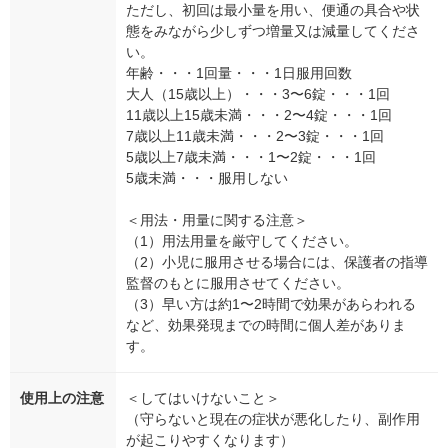
ただし、初回は最小量を用い、便通の具合や状
態をみながら少しずつ増量又は減量してくださ
い。
年齢・・・1回量・・・1日服用回数
大人（15歳以上）・・・3〜6錠・・・1回
11歳以上15歳未満・・・2〜4錠・・・1回
7歳以上11歳未満・・・2〜3錠・・・1回
5歳以上7歳未満・・・1〜2錠・・・1回
5歳未満・・・服用しない
＜用法・用量に関する注意＞
（1）用法用量を厳守してください。
（2）小児に服用させる場合には、保護者の指導
監督のもとに服用させてください。
（3）早い方は約1〜2時間で効果があらわれる
など、効果発現までの時間に個人差がありま
す。
使用上の注意
＜してはいけないこと＞
（守らないと現在の症状が悪化したり、副作用
が起こりやすくなります）