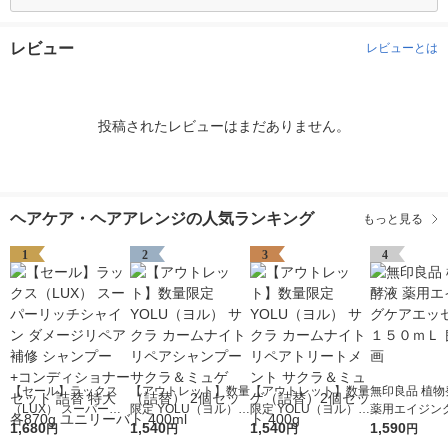
レビュー
レビューとは
投稿されたレビューはまだありません。
ヘアケア・ヘアアレンジの人気ランキング
もっと見る
1
2
3
4
【セール】ラックス
【アウトレット】数量
【アウトレット】数量
無印良品 植物
（LUX） スーパーリ
限定 YOLU（ヨル）
限定 YOLU（ヨル）
薬用エイジン
ッチシャイン ダメー
1,680
サクラ カームナイト
1,540
サクラ カームナイト
1,540
ッセンス １５
1,590
円
円
円
円
ジリペア 補修 シャン
リペアシャンプー サ
リペアトリートメント
良品計画