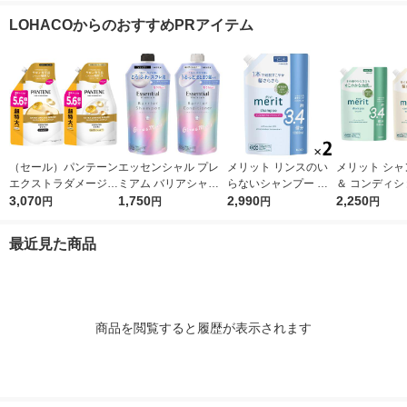
プー+コンディショナ
クラ＆ミュゲ（詰替）
サクラ＆ミュゲ（詰
LOHACOからのおすすめPRアイテム
ー セット 詰替 特大 各
2個セット 400ml
替）2個セット 400g
870g ユニリーバ
（セール）パンテーン
エッセンシャル プレ
メリット リンスのい
メリット シャ
エクストラダメージリ
ミアム バリアシャン
らないシャンプー 詰
＆ コンディシ
ペア シャンプー + コ
3,070
プー + コンディショ
1,750
め替え 超特大 1080ml
2,990
詰め替え 超特大
2,250
円
円
円
円
ンディショナー 超特
ナー グロウ 詰替セッ
2個 花王
80ml 花王
大1.7L 2個セット P＆
ト 各340ml
最近見た商品
G
商品を閲覧すると履歴が表示されます