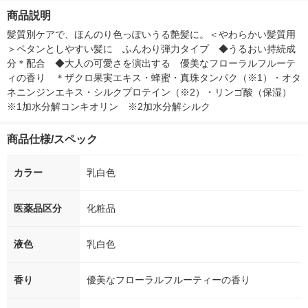
箱（5本入）（イチオ
徳神糧 オリジナル
ナル 1セット
商品説明
シ） オリジナル
個：5個入×2
オリジナル
髪質別ケアで、ほんのり色っぽいうる艶髪に。＜やわらかい髪質用
＞ペタンとしやすい髪に　ふんわり弾力タイプ　◆うるおい持続成
分＊配合　◆大人の可愛さを演出する　優美なフローラルフルーテ
ィの香り　＊ザクロ果実エキス・蜂蜜・真珠タンパク（※1）・オタ
ネニンジンエキス・シルクプロテイン（※2）・リンゴ酸（保湿）　
※1加水分解コンキオリン　※2加水分解シルク
商品仕様/スペック
カラー
乳白色
医薬品区分
化粧品
液色
乳白色
香り
優美なフローラルフルーティーの香り