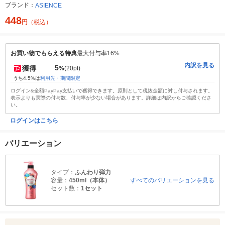
ブランド：
ASIENCE
448
円
（税込）
お買い物でもらえる特典
最大付与率16%
内訳を見る
5
獲得
%
(20pt)
うち4.5%は
利用先・期間限定
ログイン&全額PayPay支払いで獲得できます。原則として税抜金額に対し付与されます。
表示よりも実際の付与数、付与率が少ない場合があります。詳細は内訳からご確認くださ
い。
ログインはこちら
バリエーション
タイプ：
ふんわり弾力
容量：
450ml（本体）
すべてのバリエーションを見る
セット数：
1セット