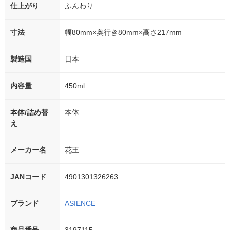
仕上がり
ふんわり
寸法
幅80mm×奥行き80mm×高さ217mm
製造国
日本
内容量
450ml
本体/詰め替
本体
え
メーカー名
花王
JANコード
4901301326263
ブランド
ASIENCE