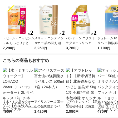
（セール）エッセンシ
メリット コンディシ
パンテーン エクスト
ジュレーム IP
ャル しっとりまとま
ョナー 詰め替え 超特
ラダメージリペア コ
リペア 補修美
る コンディショナー
2,290
大 1080ml 2個 花王
2,250
ンディショナー 超特
3,780
リートメント 
1,100
円
円
円
円
詰替 大容量 1080ml 2
大 詰め替え 1700g 2
プモイスト 詰替
個 花王
個 P＆G
mL 1個
こちらの商品もおすすめ
【水・ミネラルウォー
アイリスフーズ 富士
【アウトレット】【新
ティッシュペー
ター】LOHACO Wate
山の強炭酸水 ラベル
米切替特価】北海道産
50組 ロハコ
r（ロハコウォータ
490
レス 500ml 1箱（24
1,420
ななつぼし 無洗米 5k
2,980
ルソフトパッ
470
円
円
円
円
ー）2L ラベルレス 1
本入）
g 1袋 令和7年産 米 木
シュ フィオナ