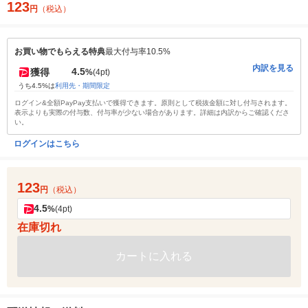
123
円
（税込）
お買い物でもらえる特典
最大付与率10.5%
内訳を見る
4.5
獲得
%
(4pt)
うち4.5%は
利用先・期間限定
ログイン&全額PayPay支払いで獲得できます。原則として税抜金額に対し付与されます。
表示よりも実際の付与数、付与率が少ない場合があります。詳細は内訳からご確認くださ
い。
ログインはこちら
123
円
（税込）
4.5
%
(4pt)
在庫切れ
カートに入れる