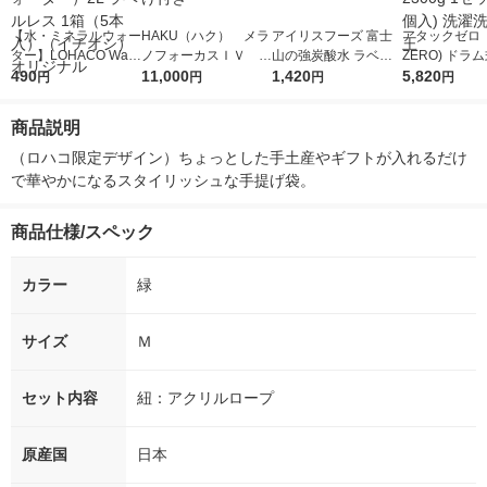
【水・ミネラルウォー
HAKU（ハク） メラ
アイリスフーズ 富士
アタックゼロ（A
ター】LOHACO Wate
ノフォーカスＩＶ 4
山の強炭酸水 ラベル
ZERO) ドラ
r（ロハコウォータ
490
5ｇ 資生堂 おまけ
11,000
レス 500ml 1箱（24
1,420
詰め替え メガ
5,820
円
円
円
円
ー）2L ラベルレス 1
付き
本入）
ボ 2300g 1
箱（5本入）（イチオ
個入) 洗濯洗剤
商品説明
シ） オリジナル
（ロハコ限定デザイン）ちょっとした手土産やギフトが入れるだけ
で華やかになるスタイリッシュな手提げ袋。
商品仕様/スペック
カラー
緑
サイズ
Ｍ
セット内容
紐：アクリルロープ
原産国
日本