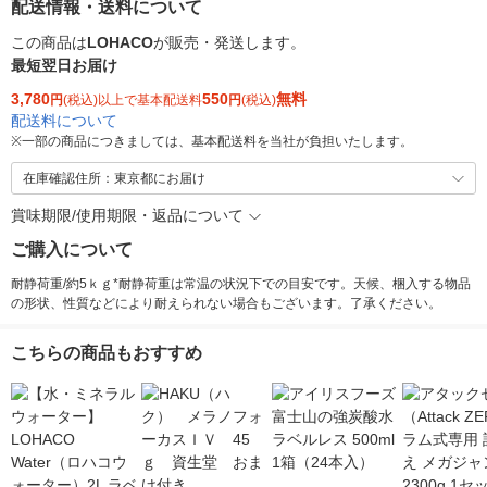
配送情報・送料について
この商品は
LOHACO
が販売・発送します。
最短翌日お届け
3,780
550
無料
円
(税込)以上で基本配送料
円
(税込)
配送料について
※
一部の商品につきましては、基本配送料を当社が負担いたします。
在庫確認住所：東京都にお届け
賞味期限/使用期限・返品について
ご購入について
耐静荷重/約5ｋｇ*耐静荷重は常温の状況下での目安です。天候、梱入する物品
の形状、性質などにより耐えられない場合もございます。了承ください。
こちらの商品もおすすめ