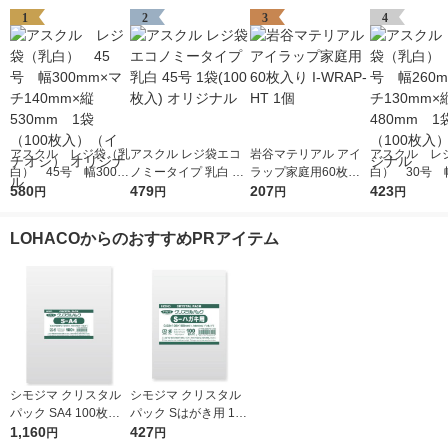
1
2
3
4
アスクル レジ袋（乳
アスクル レジ袋エコ
岩谷マテリアル アイ
アスクル レ
白） 45号 幅300m
ノミータイプ 乳白 45
ラップ家庭用60枚入
白） 30号 幅
m×マチ140mm×縦53
580
号 1袋(100枚入) オリ
479
り I-WRAP-HT 1個
207
m×マチ130m
423
円
円
円
円
0mm 1袋（100枚
ジナル
0mm 1袋（1
入）（イチオシ） オ
入） オリジ
LOHACOからのおすすめPRアイテム
リジナル
シモジマ クリスタル
シモジマ クリスタル
パック SA4 100枚入 6
パック Sはがき用 100
739200 1袋(100枚入)
1,160
枚入 6751700 1袋(10
427
円
円