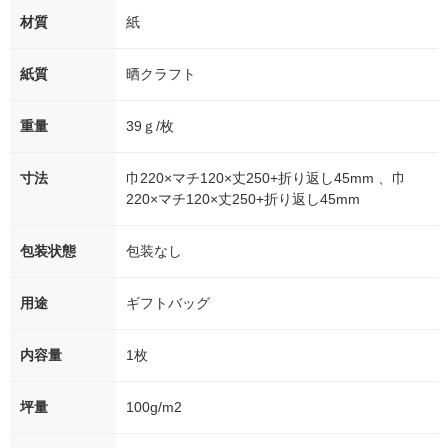
材質
紙
紙質
晒クラフト
重量
39ｇ/枚
寸法
巾220×マチ120×丈250+折り返し45mm 、巾
220×マチ120×丈250+折り返し45mm
包装状態
包装なし
用途
ギフトバッグ
内容量
1枚
坪量
100g/m2