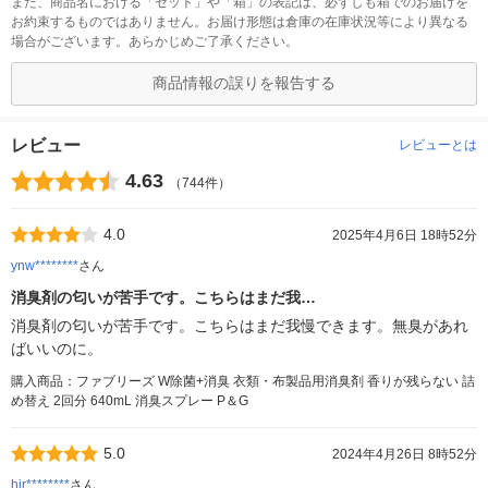
また、商品名における「セット」や「箱」の表記は、必ずしも箱でのお届けを
お約束するものではありません。お届け形態は倉庫の在庫状況等により異なる
場合がございます。あらかじめご了承ください。
商品情報の誤りを報告する
レビュー
レビューとは
4.63
（744件）
4.0
2025年4月6日 18時52分
ynw********
さん
消臭剤の匂いが苦手です。こちらはまだ我…
消臭剤の匂いが苦手です。こちらはまだ我慢できます。無臭があれ
ばいいのに。
購入商品：ファブリーズ W除菌+消臭 衣類・布製品用消臭剤 香りが残らない 詰
め替え 2回分 640mL 消臭スプレー P＆G
5.0
2024年4月26日 8時52分
hir********
さん