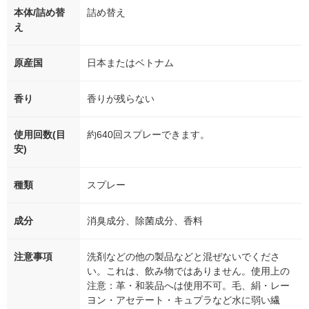
本体/詰め替
詰め替え
え
原産国
日本またはベトナム
香り
香りが残らない
使用回数(目
約640回スプレーできます。
安)
種類
スプレー
成分
消臭成分、除菌成分、香料
注意事項
洗剤などの他の製品などと混ぜないでくださ
い。これは、飲み物ではありません。使用上の
注意：革・和装品へは使用不可。毛、絹・レー
ヨン・アセテート・キュプラなど水に弱い繊