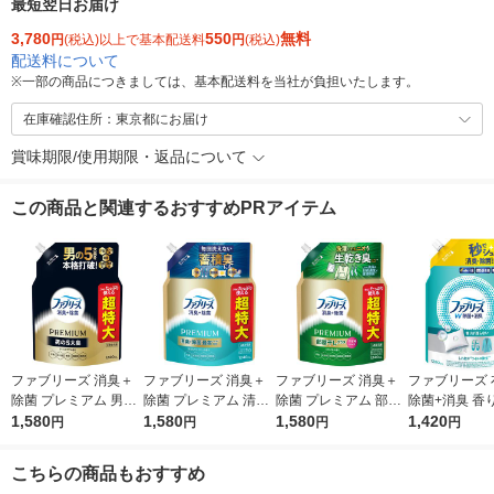
最短翌日お届け
3,780
550
無料
円
(税込)以上で基本配送料
円
(税込)
配送料について
※
一部の商品につきましては、基本配送料を当社が負担いたします。
在庫確認住所：東京都にお届け
賞味期限/使用期限・返品について
この商品と関連するおすすめPRアイテム
ファブリーズ 消臭＋
ファブリーズ 消臭＋
ファブリーズ 消臭＋
ファブリーズ 
除菌 プレミアム 男の
除菌 プレミアム 清潔
除菌 プレミアム 部屋
除菌+消臭 香
5大臭クールアクア 詰
1,580
なランドリーの香り
1,580
干し おひさまの香り
1,580
ない 詰め替え 
1,420
円
円
円
円
め替え 1240mL 1個
詰め替え 1240mL 1
詰め替え 超特大 1240
80mL 消臭ス
P＆Gジャパン合同会
個 P＆Gジャパン合
mL 1個 消臭スプレー
＆G
こちらの商品もおすすめ
社
同会社
P＆G