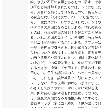
維、水洗い不可の表示があるもの、防水・撥水
加工など特殊加工されたものは、シミになった
り、風合いを損ねる恐れがあるので、あらかじ
め目立たない部分で試す。20cmより近づけた
り、一度にスプレーしすぎたりしない。シミや
ベタつきの原因になることがある。汚れのある
ものは、汚れが原因の輪ジミを起こすことがあ
る。汚れが原因のニオイは、使用後、汚れから
再びニオイが発生することがある。スプレーは
手早く最後まで引ききる。床や家具など布製品
以外についた場合はすぐに拭き取る。直射日光
の当たる場所や温度差の激しい場所（電化製品
の上など）での保管は避ける。狭い空間で使用
するときは、換気して使用する。用途以外に使
用しない。子供や認知症の方、ペットの届かな
いところにおき、誤飲等防ぐ。顔に向けてスプ
レーしない。目や皮膚に触れないようにする。
小さくして捨てやすい、やわらかい素材を使
用。開封前の破損や液もれに注意して取り扱
う。窒息の原因になる可能性がありますので、
容器キャップは常に固く締め、子供が誤って口