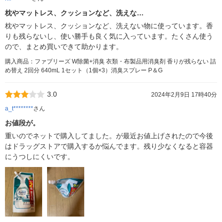
枕やマットレス、クッションなど、洗えな…
枕やマットレス、クッションなど、洗えない物に使っています。香
りも残らないし、使い勝手も良く気に入っています。たくさん使う
ので、まとめ買いできて助かります。
購入商品：ファブリーズ W除菌+消臭 衣類・布製品用消臭剤 香りが残らない 詰
め替え 2回分 640mL 1セット（1個×3）消臭スプレー P＆G
3.0
2024年2月9日 17時40分
a_t********
さん
お値段が。
重いのでネットで購入してました。が最近お値上げされたので今後
はドラッグストアで購入するか悩んでます。残り少なくなると容器
にうつしにくいです。