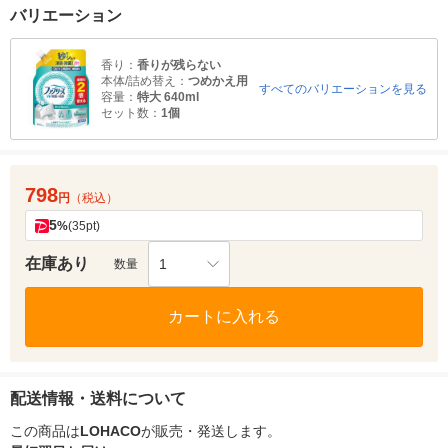
バリエーション
香り：
香りが残らない
本体/詰め替え：
つめかえ用
すべてのバリエーションを見る
容量：
特大 640ml
セット数：
1個
798
円
（税込）
5
%
(35pt)
在庫あり
1
数量
カートに入れる
配送情報・送料について
この商品は
LOHACO
が販売・発送します。