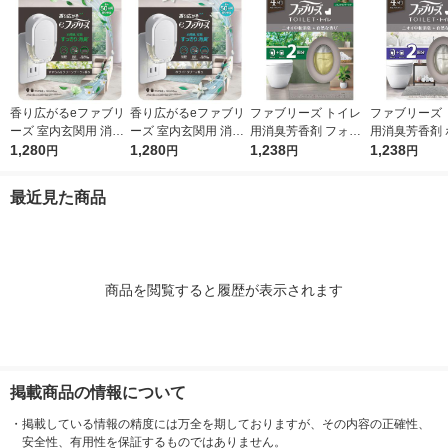
香り広がるeファブリ
香り広がるeファブリ
ファブリーズ トイレ
ファブリーズ 
ーズ 室内玄関用 消臭
ーズ 室内玄関用 消臭
用消臭芳香剤 フォレ
用消臭芳香剤 
芳香剤 すずらん＆グ
1,280
芳香剤 ホワイトリリ
1,280
スト＆シダーウッドの
1,238
トムスクの香り 
1,238
円
円
円
円
リーンブーケ プラグ
ー プラグ本体＋付替1
香り 6.3mL 1パック
L 1パック（
本体＋付替1回分 1個
回分 1個 P＆G
（本体+詰替1個） P
1個） P＆G
最近見た商品
P＆G
＆G
商品を閲覧すると履歴が表示されます
掲載商品の情報について
・
掲載している情報の精度には万全を期しておりますが、その内容の正確性、
安全性、有用性を保証するものではありません。