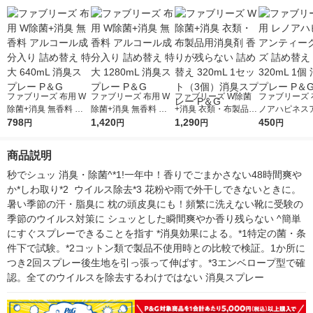
ファブリーズ 布用 W
ファブリーズ 布用 W
ファブリーズ W除菌
ファブリーズ 
除菌+消臭 無香料 ア
除菌+消臭 無香料 ア
+消臭 衣類・布製品用
ノアハピネス
ルコール成分入り 詰
798
ルコール成分入り 詰
1,420
消臭剤 香りが残らな
1,290
ークローズ 詰
450
円
円
円
円
め替え 特大 640mL 消
め替え 特大 1280mL
い 詰め替え 320mL 1
320mL 1個 
臭スプレー P＆G
消臭スプレー P＆G
セット（3個）消臭ス
レー P＆G
商品説明
プレー P＆G
秒でシュッ 消臭・除菌^*1!一年中！香りでごまかさない48時間爽や
か*しわ取り*2  ウイルス除去*3 花粉や雨で外干しできないときに。
暑い季節の汗・脂臭に 枕の頭皮臭にも！頻繁に洗えない靴に受験の
季節のウイルス対策に シュッとした瞬間爽やか香り残らない ^簡単
にすぐスプレーできることを指す *消臭効果による。*1特定の菌・条
件下で試験。*2コットン類で製品不使用時との比較で検証。1か所に
つき2回スプレー後生地を引っ張って伸ばす。*3エンベロープ型で確
認。全てのウイルスを除去するわけではない 消臭スプレー