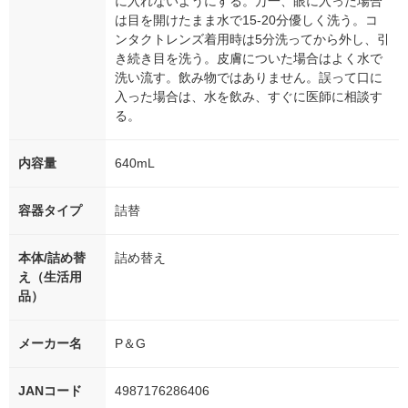
に入れないようにする。万一、眼に入った場合
は目を開けたまま水で15-20分優しく洗う。コ
ンタクトレンズ着用時は5分洗ってから外し、引
き続き目を洗う。皮膚についた場合はよく水で
洗い流す。飲み物ではありません。誤って口に
入った場合は、水を飲み、すぐに医師に相談す
る。
内容量
640mL
容器タイプ
詰替
本体/詰め替
詰め替え
え（生活用
品）
メーカー名
P＆G
JANコード
4987176286406