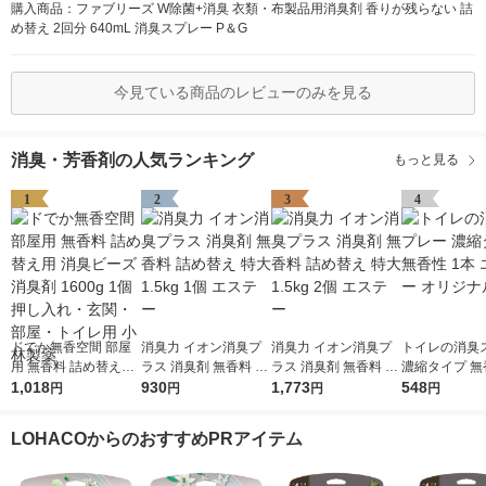
購入商品：ファブリーズ W除菌+消臭 衣類・布製品用消臭剤 香りが残らない 詰
め替え 2回分 640mL 消臭スプレー P＆G
今見ている商品のレビューのみを見る
消臭・芳香剤の人気ランキング
もっと見る
1
2
3
4
ドでか無香空間 部屋
消臭力 イオン消臭プ
消臭力 イオン消臭プ
トイレの消臭
用 無香料 詰め替え用
ラス 消臭剤 無香料 詰
ラス 消臭剤 無香料 詰
濃縮タイプ 無
消臭ビーズ 消臭剤 16
1,018
め替え 特大 1.5kg 1個
930
め替え 特大 1.5kg 2個
1,773
本 エステー 
548
円
円
円
円
00g 1個 押し入れ・玄
エステー
エステー
ル
関・部屋・トイレ用
LOHACOからのおすすめPRアイテム
小林製薬