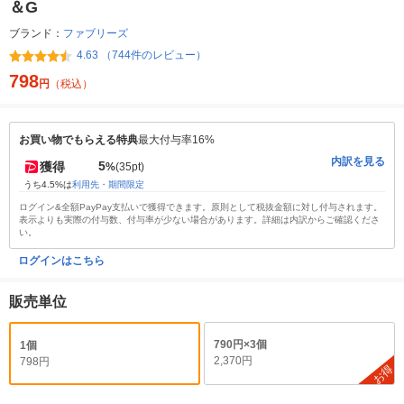
＆G
ブランド：
ファブリーズ
4.63 （744件のレビュー）
798
円
（税込）
お買い物でもらえる特典
最大付与率16%
内訳を見る
5
獲得
%
(35pt)
うち4.5%は
利用先・期間限定
ログイン&全額PayPay支払いで獲得できます。原則として税抜金額に対し付与されます。
表示よりも実際の付与数、付与率が少ない場合があります。詳細は内訳からご確認くださ
い。
ログインはこちら
販売単位
790円×3個
1個
2,370円
798円
お得