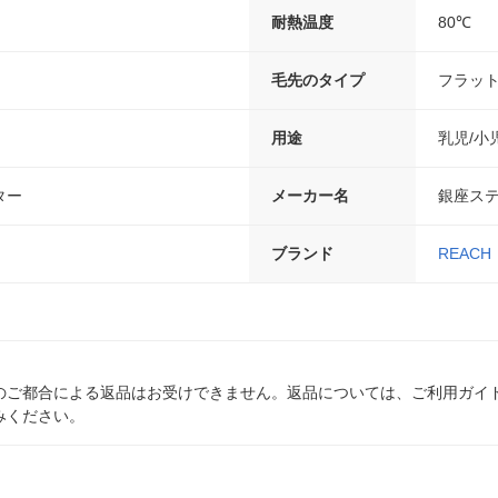
）
耐熱温度
80℃
毛先のタイプ
フラッ
用途
乳児/小
ター
メーカー名
銀座ス
ブランド
REACH
のご都合による返品はお受けできません。返品については、ご利用ガイ
みください。