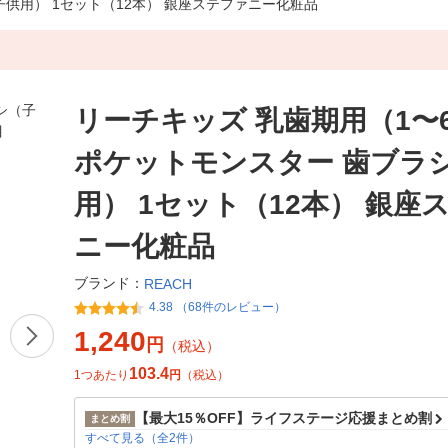
子供用） 1セット（12本） 銀座ステファニー化粧品
リーチキッズ 乳歯期用（1〜
ポケットモンスター 歯ブラ
用） 1セット（12本） 銀座
ニー化粧品
ブランド：
REACH
4.38 （68件のレビュー）
1,240
円
（税込）
103.4
1つあたり
円
（税込）
【最大15％OFF】ライフステージ応援まとめ割
まとめ割
すべて見る（全2件）