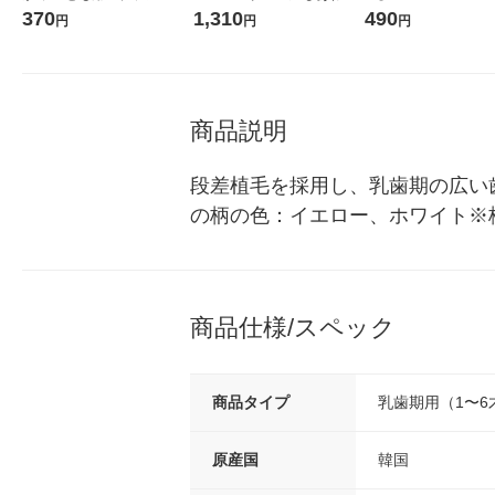
才 ファイン
素肌 1セット（24枚×3個）
コウォーター）2L ラ
370
1,310
490
円
円
円
花王
ス 1箱（5本入）（イ
シ） オリジナル
商品説明
段差植毛を採用し、乳歯期の広い
の柄の色：イエロー、ホワイト※
商品仕様/スペック
商品タイプ
乳歯期用（1〜6
原産国
韓国