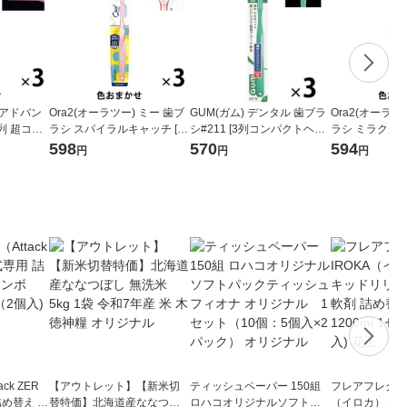
カアドバン
Ora2(オーラツー) ミー 歯ブ
GUM(ガム) デンタル 歯ブラ
Ora2(オーラツ
列 超コン
ラシ スパイラルキャッチ [コ
シ#211 [3列コンパクトヘッ
ラシ ミラクルキ
 虫歯予防
ンパクトヘッド ふつう] 1セ
ド ふつう 先細毛] 1セット(3
パクトヘッド ふ
598
570
594
円
円
円
（3本）ラ
ット(3本)
本)
ト(3本)
ck ZER
【アウトレット】【新米切
ティッシュペーパー 150組
フレアフレグラン
詰め替え メ
替特価】北海道産ななつぼ
ロハコオリジナルソフトパ
（イロカ） ネ