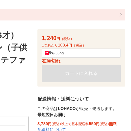
6才）
1,240
円
（税込）
103.4
シ（子供
1つあたり
円
（税込）
5
%
(56pt)
ステファ
在庫切れ
カートに入れる
配送情報・送料について
この商品は
LOHACO
が販売・発送します。
最短翌日お届け
3,780
550
無料
円
(税込)以上で基本配送料
円
(税込)
配送料について