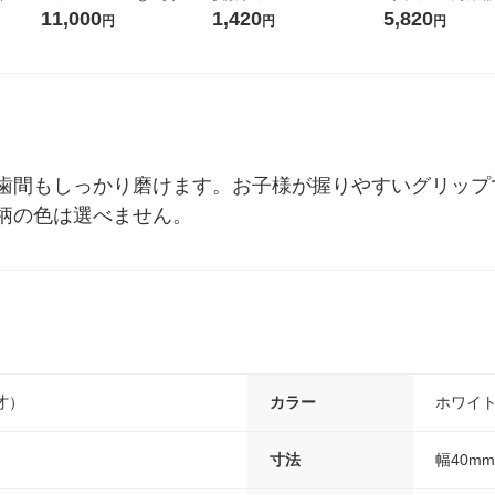
ベルレ
堂 おまけ付き
箱（24本入）
ガジャンボ 2300g
11,000
1,420
5,820
円
円
円
チオ
（2個入) 洗濯洗剤
歯間もしっかり磨けます。お子様が握りやすいグリップ
柄の色は選べません。
才）
カラー
ホワイ
寸法
幅40m