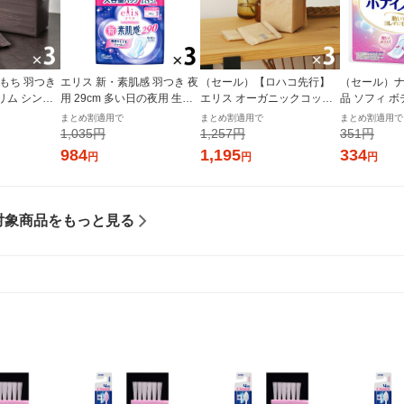
もち 羽つき
エリス 新・素肌感 羽つき 夜
（セール）【ロハコ先行】
（セール）ナ
スリム シンプ
用 29cm 多い日の夜用 生理
エリス オーガニックコット
品 ソフィ 
0枚×3) ナ
用ナプキン 1セット（18枚×
ン 羽つき 21cm 多い昼〜ふ
つうの日用 羽な
まとめ割適用で
まとめ割適用で
まとめ割適用で
 エリエール
3パック） 大王製紙 エリエ
つうの日用（22枚×3個）素
m) 1パック (
1,035円
1,257円
351円
ール 生理用品
肌のきもち ナチュラルシリ
ニ・チャー
984
1,195
334
円
円
円
ーズ 生理用品
対象商品をもっと見る