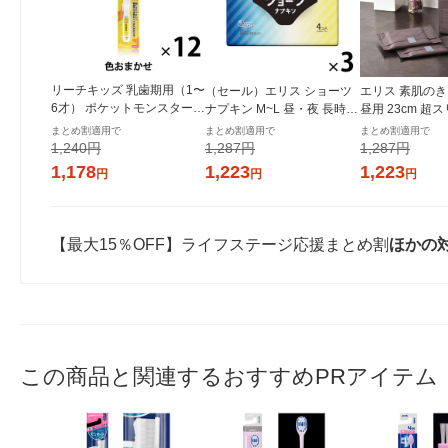
リーチキッズ 乳歯期用（1〜
（セール）エリス ショーツ
エリス 素肌のき
6才） ポケットモンスター
ナプキン M~L 昼・夜 長時間
昼用 23cm 超
歯ブラシ（子供用） 1セット
用 ブラックカラー 1セット
ルデザイン 3個(2
まとめ割適用で
まとめ割適用で
まとめ割適用で
（12本） 銀座ステファニー
（4枚入×3パック） 大王製
プキン 大王製紙
1,240円
1,287円
1,287円
化粧品
紙
生理用品
1,178
1,223
1,223
円
円
円
【最大15％OFF】ライフステージ応援まとめ割
ほかの
この商品と関連するおすすめPRアイテム