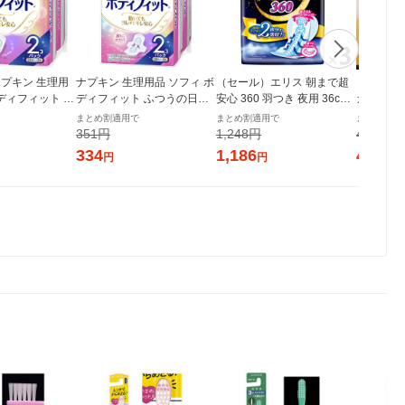
プキン 生理用
ナプキン 生理用品 ソフィ ボ
（セール）エリス 朝まで超
【ロハコ
ボディフィット ふ
ディフィット ふつうの日用
安心 360 羽つき 夜用 36cm
ガニックコ
し (210/21c
羽つき (210/21cm) 1パック
特に多い日の夜用 ナプキン
cm 多い
まとめ割適用で
まとめ割適用で
まとめ割適
28枚×2個) ユ
(20枚×2個) ユニ・チャーム
3個（12枚×3）大王製紙 生
個（22枚
351円
1,248円
432円
ム
理用品
チュラル
334
1,186
411
円
円
円