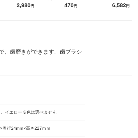
 1セット
し 無洗米 5kg 1袋 令和7年産
ックティッシュ フィオナ オ
ーの香り 柔軟剤
2,980
470
6,582
円
円
円
 花王
米 木徳神糧 オリジナル
リジナル 1セット（10個：
特大 1200ml
5個入×2パック） オリジナ
入) 花王
ル
で、歯磨きができます。歯ブラシ
ト、イエロー※色は選べません
m×奥行24mm×高さ227ｍｍ