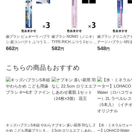
歯ブラシ ピュオーラ ハブラ
歯ブラシ NONIO（ノニオ）
歯ブラシ クリニカア
シ 超コンパクト ふつう 1セ
TYPE-RICH ふつう 1セット
テージ ハブラシ 4列
ット（3本）花王
（3本）口臭予防 歯垢除去
パクト ふつう 虫歯予
662
582
548
円
円
円
ライオン
除去 1セット（3本）
ン
こちらの商品もおすすめ
キッズハブラシ5本組 やわら
ナプキン 多い昼用 羽なし 2
【水・ミネラルウォ
かめ こども用歯ブラシ 4〜6
2.5cm ロリエエフ しあわせ
ー】LOHACO Wate