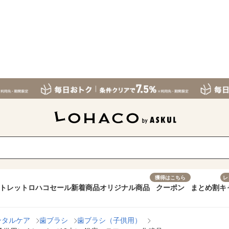
獲得はこちら
レ
トレット
ロハコセール
新着商品
オリジナル商品
クーポン
まとめ割
キ
ンタルケア
歯ブラシ
歯ブラシ（子供用）