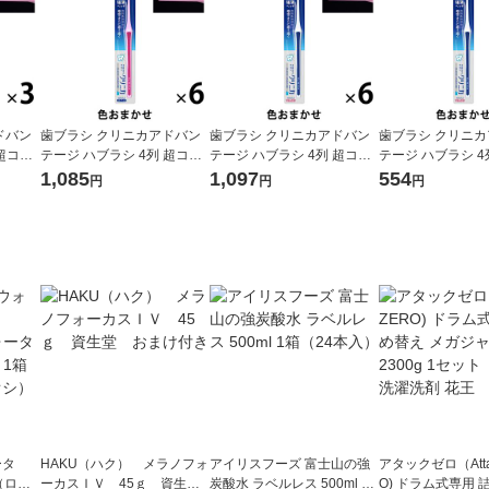
ドバン
歯ブラシ クリニカアドバン
歯ブラシ クリニカアドバン
歯ブラシ クリニ
 超コン
テージ ハブラシ 4列 超コン
テージ ハブラシ 4列 超コン
テージ ハブラシ 4
防 歯垢
パクト ふつう 虫歯予防 歯垢
パクト やわらかめ 虫歯予防
パクト やわらかめ
1,085
1,097
554
円
円
円
ライオ
除去 1セット（6本）ライオ
歯垢除去 1セット（6本）ラ
歯垢除去 1セット
ン
イオン
イオン
ータ
HAKU（ハク） メラノフォ
アイリスフーズ 富士山の強
アタックゼロ（Atta
r（ロハ
ーカスＩＶ 45ｇ 資生
炭酸水 ラベルレス 500ml 1
O) ドラム式専用 