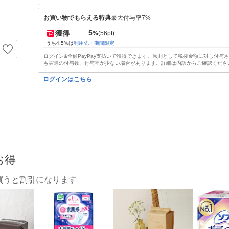
お買い物でもらえる特典
最大付与率7%
5
獲得
%
(56pt)
うち4.5%は
利用先・期間限定
ログイン&全額PayPay支払いで獲得できます。原則として税抜金額に対し付与
も実際の付与数、付与率が少ない場合があります。詳細は内訳からご確認くださ
ログインはこちら
お得
買うと割引になります