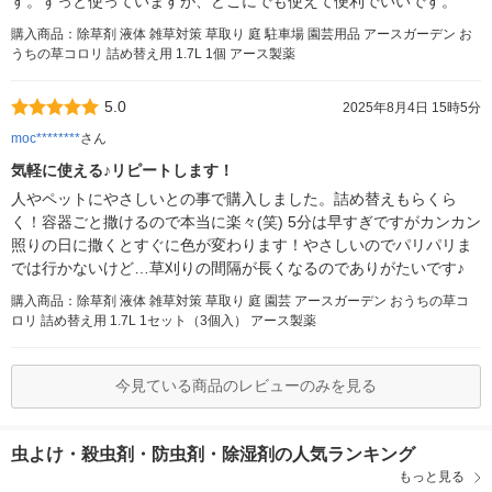
す。ずっと使っていますが、どこにでも使えて便利でいいです。
購入商品：除草剤 液体 雑草対策 草取り 庭 駐車場 園芸用品 アースガーデン お
うちの草コロリ 詰め替え用 1.7L 1個 アース製薬
5.0
2025年8月4日 15時5分
moc********
さん
気軽に使える♪リピートします！
人やペットにやさしいとの事で購入しました。詰め替えもらくら
く！容器ごと撒けるので本当に楽々(笑) 5分は早すぎですがカンカン
照りの日に撒くとすぐに色が変わります！やさしいのでパリパリま
では行かないけど…草刈りの間隔が長くなるのでありがたいです♪
購入商品：除草剤 液体 雑草対策 草取り 庭 園芸 アースガーデン おうちの草コ
ロリ 詰め替え用 1.7L 1セット（3個入） アース製薬
今見ている商品のレビューのみを見る
虫よけ・殺虫剤・防虫剤・除湿剤の人気ランキング
もっと見る