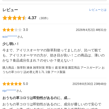
レビュー
レビューとは
4.37
（30件）
3.0
2026年4月2日 4時31分
wzx********
さん
少し弱い！
今まで、アイリスオーヤマの除草剤使ってましたが、比べて観て
も、アイリスオーヤマの方が、効き目が良い！この商品は、薄いの
かな？食品成分生まれ？のせいか？使えない！
購入商品：除草剤 液体 雑草対策 草取り 庭 駐車場 園芸用品 アースガーデン お
うちの草コロリ 詰め替え用 1.7L 1個 アース製薬
5.0
2025年8月30日 23時48分
rqv********
さん
おうちの草コロリは即効性があるのに、成…
おうちの草コロリは即効性があるのに、成分が優しいので安心で