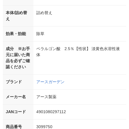
本体/詰め替
詰め替え
え
効果・効能
除草
成分 ※お手
ペラルゴン酸 2.5％【性状】 淡黄色水溶性液
元に届いた商
体
品を必ずご確
認ください
ブランド
アースガーデン
メーカー名
アース製薬
JANコード
4901080297112
商品番号
3099750