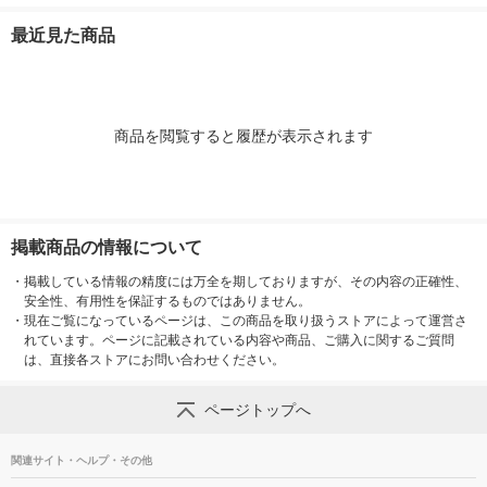
ジア 1箱（24個入）
入） エステー
ト＆ベルガモット 1セ
取り 殺虫剤 ワンプッ
エステー
ット（1箱（3個入）×
シュ 1本 KIN
最近見た商品
3） エステー
ンチョー
商品を閲覧すると履歴が表示されます
掲載商品の情報について
・
掲載している情報の精度には万全を期しておりますが、その内容の正確性、
安全性、有用性を保証するものではありません。
・
現在ご覧になっているページは、この商品を取り扱うストアによって運営さ
れています。ページに記載されている内容や商品、ご購入に関するご質問
は、直接各ストアにお問い合わせください。
ページトップへ
関連サイト・ヘルプ・その他