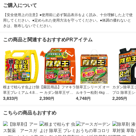
ご購入について
【安全使用上の注意】●使用前に必ず製品表示をよく読み、十分理解した上で使
用してください。●定められた使用方法を守ってください。●体調の優れないと
きは、散布しないでください。
この商品と関連するおすすめPRアイテム
根まで枯らす虫よけ除
【園芸用品】フマキラ
除草王シリーズ オー
カダン除草王
草王プレミアム 4.8L
ー カダン除草王ザッ
ルキラー粒剤 4kg フ
プロ 除草王シ
フマキラー
3,833
ソージエース エコパ
2,390
マキラー
4,748
2L フマキラー
2,205
円
円
円
円
ウチ4.5L 1個
こちらの商品もおすすめ