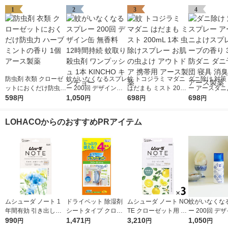
1
2
3
4
防虫剤 衣類 クローゼ
蚊がいなくなるスプレ
蚊 トコジラミ マダニ
ダニ除け 対策
ットにおくだけ防虫力
ー 200回 デザイン缶
はだまも ミスト 200
ー アースダニ
ハーブミントの香り 1
598
無香料 12時間持続 蚊
1,050
mL 1本 虫除けスプレ
698
プレー ハーブ
698
円
円
円
円
個 アース製薬
取り 殺虫剤 ワンプッ
ー お肌の虫よけ アウ
350mL 防ダ
シュ 1本 KINCHO キ
トドア 携帯用 アース
防 布団 寝具 
LOHACOからのおすすめPRアイテム
ンチョー
製薬
アース製薬
ムシューダ ノート 1
ドライペット 除湿剤
ムシューダ ノート NO
蚊がいなくな
年間有効 引き出し・
シートタイプ クロー
TE クローゼット用 衣
ー 200回 デ
衣装ケース用 フリー
990
ゼット用 1袋（4枚
1,471
類 防虫剤 ペパーミン
3,210
無香料 12時間
1,050
円
円
円
円