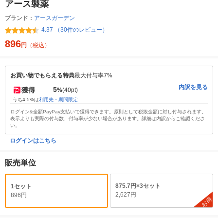
アース製薬
ブランド：
アースガーデン
4.37 （30件のレビュー）
896
円
（税込）
お買い物でもらえる特典
最大付与率7%
内訳を見る
5
獲得
%
(40pt)
うち4.5%は
利用先・期間限定
ログイン&全額PayPay支払いで獲得できます。原則として税抜金額に対し付与されます。
表示よりも実際の付与数、付与率が少ない場合があります。詳細は内訳からご確認くださ
い。
ログインはこちら
販売単位
875.7円×3セット
1セット
2,627円
896円
お得