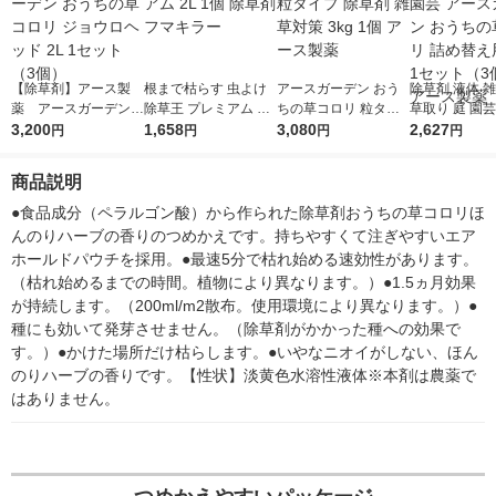
【除草剤】アース製
根まで枯らす 虫よけ
アースガーデン おう
除草剤 液体 
薬 アースガーデン
除草王 プレミアム 2L
ちの草コロリ 粒タイ
草取り 庭 園芸
おうちの草コロリ ジ
3,200
1個 除草剤 フマキラ
1,658
プ 除草剤 雑草対策 3k
3,080
ガーデン おう
2,627
円
円
円
円
ョウロヘッド 2L 1セ
ー
g 1個 アース製薬
コロリ 詰め替え
ット（3個）
L 1セット（
商品説明
アース製薬
●食品成分（ペラルゴン酸）から作られた除草剤おうちの草コロリほ
んのりハーブの香りのつめかえです。持ちやすくて注ぎやすいエア
ホールドパウチを採用。●最速5分で枯れ始める速効性があります。
（枯れ始めるまでの時間。植物により異なります。）●1.5ヵ月効果
が持続します。（200ml/m2散布。使用環境により異なります。）●
種にも効いて発芽させません。（除草剤がかかった種への効果で
す。）●かけた場所だけ枯らします。●いやなニオイがしない、ほん
のりハーブの香りです。【性状】淡黄色水溶性液体※本剤は農薬で
はありません。