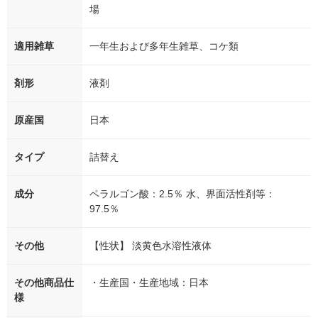
場
適用雑草
一年生および多年生雑草、コケ類
剤形
液剤
原産国
日本
タイプ
詰替え
成分
ペラルゴン酸：2.5％ 水、界面活性剤等：
97.5％
その他
【性状】 淡黄色水溶性液体
その他商品仕
・生産国・生産地域：日本
様