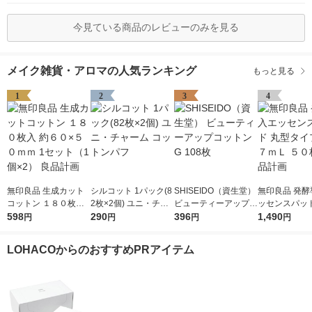
今見ている商品のレビューのみを見る
メイク雑貨・アロマの人気ランキング
もっと見る
1
2
3
4
無印良品 生成カット
シルコット 1パック(8
SHISEIDO（資生堂）
無印良品 発酵
コットン １８０枚入
2枚×2個) ユニ・チャ
ビューティーアップコ
ッセンスパッド
約６０×５０ｍｍ 1セ
598
ーム コットンパフ
290
ットン G 108枚
396
タイプ １１７
1,490
円
円
円
円
ット（1個×2） 良品計
０枚入 良品計
画
LOHACOからのおすすめPRアイテム