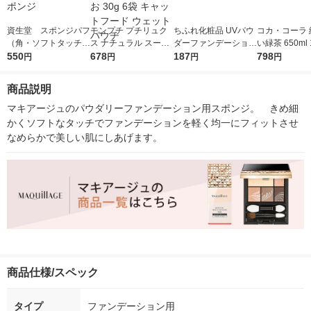
資生堂 スポンジパフ
モンプチ プチリュク
ちふれ化粧品 UVパウ
コカ・コーラ 
（角・ソフトタッチ）
ス ナチュラル スープ
ダーファンデーション
い緑茶 650ml
100 ファンデーション
550
成猫ささみ入りまぐろ
678
スポンジ
187
（6本）
798
円
円
円
円
スポンジ
とかつお 30g 6袋 キ
ャットフード ウェッ
商品説明
ト パウチ
マキアージュのパウダリーファンデーション用スポンジ。　きめ細
かくソフトなタッチでファンデーションを軽く均一にフィットさせ
なめらかで美しい肌にしあげます。
商品仕様/スペック
タイプ
ファンデーション用