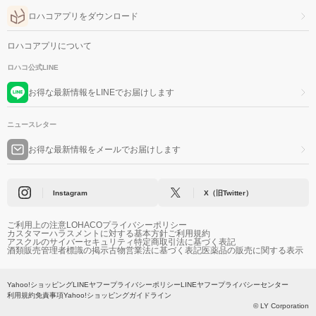
ロハコアプリをダウンロード
ロハコアプリについて
ロハコ公式LINE
お得な最新情報をLINEでお届けします
ニュースレター
お得な最新情報をメールでお届けします
Instagram
X（旧Twitter）
ご利用上の注意
LOHACOプライバシーポリシー
カスタマーハラスメントに対する基本方針
ご利用規約
アスクルのサイバーセキュリティ
特定商取引法に基づく表記
酒類販売管理者標識の掲示
古物営業法に基づく表記
医薬品の販売に関する表示
Yahoo!ショッピング
LINEヤフープライバシーポリシー
LINEヤフープライバシーセンター
利用規約
免責事項
Yahoo!ショッピングガイドライン
© LY Corporation