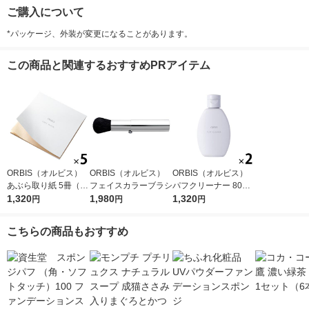
ご購入について
*パッケージ、外装が変更になることがあります。
この商品と関連するおすすめPRアイテム
ORBIS（オルビス）
ORBIS（オルビス）
ORBIS（オルビス）
あぶら取り紙 5冊（30
フェイスカラーブラシ
パフクリーナー 80mL
枚×5冊）
1,320
1,980
×2個
1,320
円
円
円
こちらの商品もおすすめ