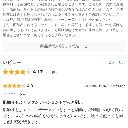
原材料、原産国など）が変更される場合がございます。このため、実際にお届
けする商品とサイト上の商品情報の表記が異なる場合がございますので、ご使
用前には必ずお届けした商品の商品ラベルや注意書きをご確認ください。さら
に詳細な商品情報が必要な場合は、メーカー等にお問い合わせください。
また、商品名における「セット」や「箱」の表記は、必ずしも箱でのお届けを
お約束するものではありません。お届け形態は倉庫の在庫状況等により異なる
場合がございます。あらかじめご了承ください。
商品情報の誤りを報告する
レビュー
レビューとは
4.17
（18件）
4.0
2023年8月26日 23時44分
fpn********
さん
肌触りもよくファンデーションもすっと馴…
肌触りもよくファンデーションもすっと馴染んで綺麗にのびて良い
です。スポンジの柔らかさがちょうどいいです。洗って使っても同
じ使用感が続きます。