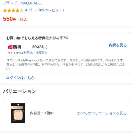
ブランド：
MAQuillAGE
4.17 （18件のレビュー）
550
円
（税込）
お買い物でもらえる特典
最大付与率7%
内訳を見る
5
獲得
%
(24pt)
うち4.5%は
利用先・期間限定
ログイン&全額PayPay支払いで獲得できます。原則として税抜金額に対し付与されます。
表示よりも実際の付与数、付与率が少ない場合があります。詳細は内訳からご確認くださ
い。
ログインはこちら
バリエーション
内容量：
1個×1
すべてのバリエーションを見る