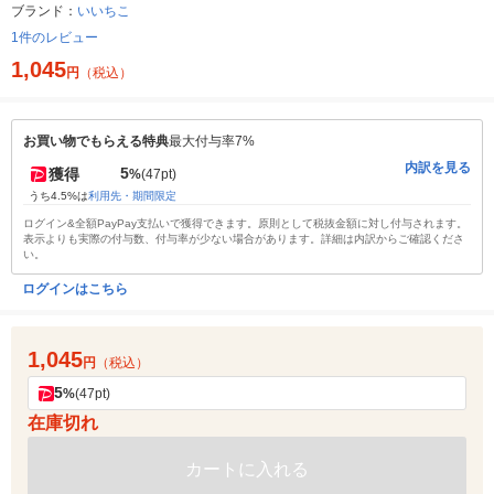
ブランド：
いいちこ
1件のレビュー
1,045
円
（税込）
お買い物でもらえる特典
最大付与率7%
内訳を見る
5
獲得
%
(47pt)
うち4.5%は
利用先・期間限定
ログイン&全額PayPay支払いで獲得できます。原則として税抜金額に対し付与されます。
表示よりも実際の付与数、付与率が少ない場合があります。詳細は内訳からご確認くださ
い。
ログインはこちら
1,045
円
（税込）
5
%
(47pt)
在庫切れ
カートに入れる