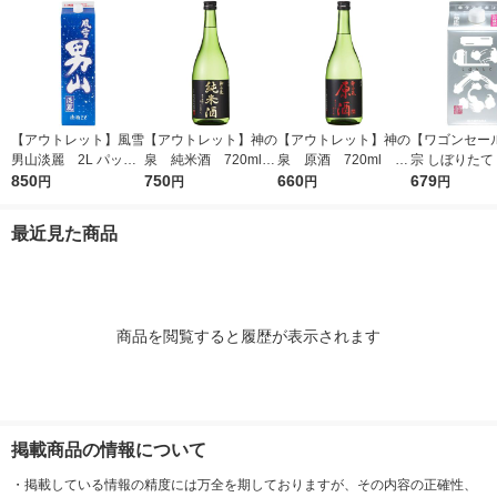
【アウトレット】風雪
【アウトレット】神の
【アウトレット】神の
【ワゴンセー
男山淡麗 2L パック
泉 純米酒 720ml 1
泉 原酒 720ml 1
宗 しぼりたて
850
1本 東亜酒造 日本酒
本 東亜酒造 日本酒
750
本 東亜酒造 日本酒
660
ック 900ml 
679
円
円
円
円
本 日本酒
最近見た商品
商品を閲覧すると履歴が表示されます
掲載商品の情報について
・
掲載している情報の精度には万全を期しておりますが、その内容の正確性、