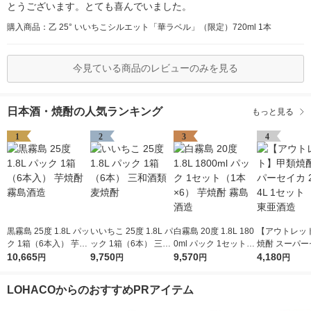
とうございます。とても喜んでいました。
購入商品：乙 25° いいちこシルエット「華ラベル」（限定）720ml 1本
今見ている商品のレビューのみを見る
日本酒・焼酎の人気ランキング
もっと見る
1
2
3
4
黒霧島 25度 1.8L パッ
いいちこ 25度 1.8L パ
白霧島 20度 1.8L 180
【アウトレッ
ク 1箱（6本入） 芋焼
ック 1箱（6本） 三和
0ml パック 1セット
焼酎 スーパー
酎 霧島酒造
10,665
酒類 麦焼酎
9,750
（1本×6） 芋焼酎 霧
9,570
25度 4L 1セ
4,180
円
円
円
円
島酒造
本） 東亜酒造
LOHACOからのおすすめPRアイテム