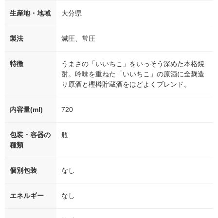
生産地・地域
大分県
製法
減圧、常圧
特徴
うまさの「いいちこ」をいっそう深めた本格焼
酎。吟味を重ねた「いいちこ」の原酒に全麹造
り原酒と樫樽貯蔵酒をほどよくブレンド。
内容量(ml)
720
包装・容器の
瓶
種類
個別包装
なし
エネルギー
なし