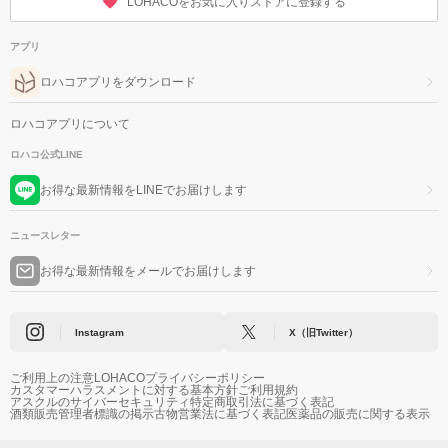
LOHACOをお気に入りストアに登録する
アプリ
ロハコアプリをダウンロード
ロハコアプリについて
ロハコ公式LINE
お得な最新情報をLINEでお届けします
ニュースレター
お得な最新情報をメールでお届けします
Instagram
X（旧Twitter）
ご利用上の注意
LOHACOプライバシーポリシー
カスタマーハラスメントに対する基本方針
ご利用規約
アスクルのサイバーセキュリティ
特定商取引法に基づく表記
酒類販売管理者標識の掲示
古物営業法に基づく表記
医薬品の販売に関する表示