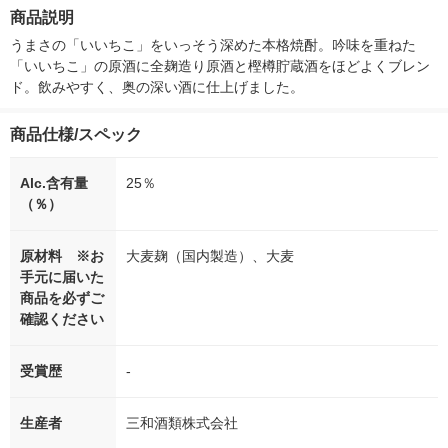
箱（5本入）（イチオ
個入) 洗濯洗剤
商品説明
シ） オリジナル
うまさの「いいちこ」をいっそう深めた本格焼酎。吟味を重ねた
「いいちこ」の原酒に全麹造り原酒と樫樽貯蔵酒をほどよくブレン
ド。飲みやすく、奥の深い酒に仕上げました。
商品仕様/スペック
Alc.含有量
25％
（％）
原材料 ※お
大麦麹（国内製造）、大麦
手元に届いた
商品を必ずご
確認ください
受賞歴
-
生産者
三和酒類株式会社