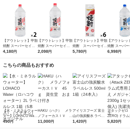
【アウトレット】甲類
【アウトレット】甲類
【アウトレット】甲類
【アウトレッ
焼酎 スーパーセイカ
焼酎 スーパーセイカ
焼酎 スーパーセイカ
焼酎 スーパー
25度 4L 1セット（2
4,180
25度 4L 1本 東亜酒造
2,098
25度 1.8L 1800ml
5,780
20度 4L 1セ
6,998
円
円
円
円
本） 東亜酒造
パック 1セット（6
×4） 東亜酒
本） 東亜酒造
こちらの商品もおすすめ
【水・ミネラルウォー
HAKU（ハク） メラ
アイリスフーズ 富士
アタックゼロ（A
ター】LOHACO Wate
ノフォーカスＩＶ 4
山の強炭酸水 ラベル
ZERO) ドラ
r（ロハコウォータ
490
5ｇ 資生堂 おまけ
11,000
レス 500ml 1箱（24
1,420
詰め替え メガ
5,820
円
円
円
円
ー）2L ラベルレス 1
付き
本入）
ボ 2300g 1