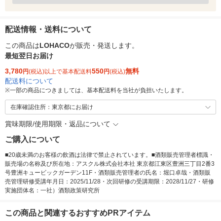
配送情報・送料について
この商品は
LOHACO
が販売・発送します。
最短翌日お届け
3,780
550
無料
円
(税込)以上で基本配送料
円
(税込)
配送料について
※
一部の商品につきましては、基本配送料を当社が負担いたします。
在庫確認住所：東京都にお届け
賞味期限/使用期限・返品について
ご購入について
■20歳未満のお客様の飲酒は法律で禁止されています。■酒類販売管理者標識・
販売場の名称及び所在地：アスクル株式会社本社 東京都江東区豊洲三丁目2番3
号豊洲キュービックガーデン11F・酒類販売管理者の氏名：堀口卓哉・酒類販
売管理研修受講年月日：2025/11/28・次回研修の受講期限：2028/11/27・研修
実施団体名：一社）酒類政策研究所
この商品と関連するおすすめPRアイテム