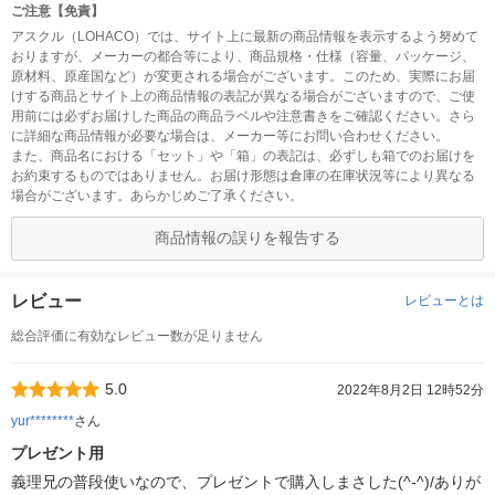
ご注意【免責】
アスクル（LOHACO）では、サイト上に最新の商品情報を表示するよう努めて
おりますが、メーカーの都合等により、商品規格・仕様（容量、パッケージ、
原材料、原産国など）が変更される場合がございます。このため、実際にお届
けする商品とサイト上の商品情報の表記が異なる場合がございますので、ご使
用前には必ずお届けした商品の商品ラベルや注意書きをご確認ください。さら
に詳細な商品情報が必要な場合は、メーカー等にお問い合わせください。
また、商品名における「セット」や「箱」の表記は、必ずしも箱でのお届けを
お約束するものではありません。お届け形態は倉庫の在庫状況等により異なる
場合がございます。あらかじめご了承ください。
商品情報の誤りを報告する
レビュー
レビューとは
総合評価に有効なレビュー数が足りません
5.0
2022年8月2日 12時52分
yur********
さん
プレゼント用
義理兄の普段使いなので、プレゼントで購入しまさした(^-^)/ありが