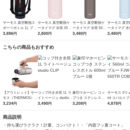
サーモス 真空断熱ス
サーモス 真空断熱ケ
サーモス 真空断熱ケ
サーモス 真空
ポーツボトル 1L ブラ
ータイマグ 水筒 350
ータイマグ 水筒 500
ータイマグ 水筒
ックオレンジ FJS-10
3,896
mL ソフトピンク JPB
2,800
mL フォギーブラウン
3,480
mL ソフトブル
3,480
円
円
円
円
00F BKOR1個
-350 SFPK 1個 食洗機
JPB-500 FOBW 1個
-500 SFBL 
対応 保温保冷
食洗機対応 保温保冷
対応 保温保冷
こちらの商品もおすすめ
【アウトレット】サー
コップ付き水筒 1L ラ
象印マホービン コッ
サーモス 3ウェ
モス（THERMOS）
イトベージュ studio C
プつき ステンレスボ
ml コバルトブ
水筒 ステンレスボト
3,234
LIP
3,490
トル 600ml ブルー 1
3,208
Wー550TR C
4,878
円
円
円
円
ル ROB-001 S コップ
個
付き 【送料無料】
商品説明
・持ち運びラクラク！計量、コンパクト！・「内面フッ素コート」