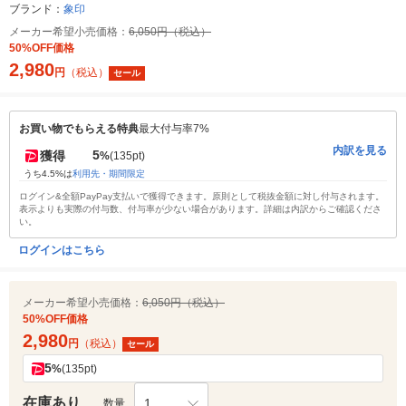
ブランド：
象印
メーカー希望小売価格：
6,050円（税込）
50%OFF価格
2,980
円
（税込）
セール
お買い物でもらえる特典
最大付与率7%
内訳を見る
5
獲得
%
(135pt)
うち4.5%は
利用先・期間限定
ログイン&全額PayPay支払いで獲得できます。原則として税抜金額に対し付与されます。
表示よりも実際の付与数、付与率が少ない場合があります。詳細は内訳からご確認くださ
い。
ログインはこちら
メーカー希望小売価格：
6,050円（税込）
50%OFF価格
2,980
円
（税込）
セール
5
%
(135pt)
在庫あり
1
数量