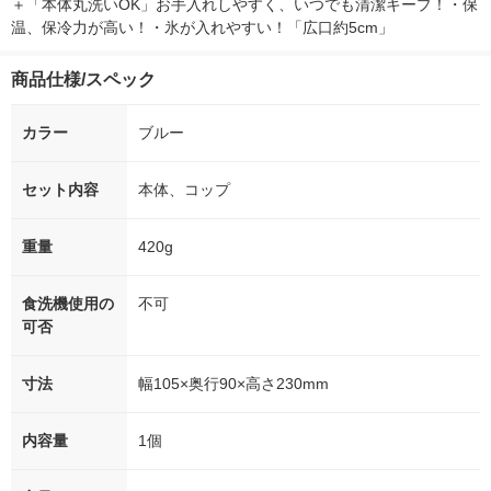
＋「本体丸洗いOK」お手入れしやすく、いつでも清潔キープ！・保
温、保冷力が高い！・氷が入れやすい！「広口約5cm」
商品仕様/スペック
カラー
ブルー
セット内容
本体、コップ
重量
420g
食洗機使用の
不可
可否
寸法
幅105×奥行90×高さ230mm
内容量
1個