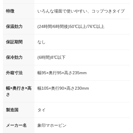
特徴
いろんな場面で使いやすい、コップつきタイプ
保温効力
(24時間/6時間後)50℃以上/76℃以上
保証期間
なし
保冷効力
(6時間)8℃以下
外箱寸法
幅95×奥行95×高さ235mm
幅×奥行き×高
幅105×奥行90×高さ230mm
さ
製造国
タイ
メーカー名
象印マホービン