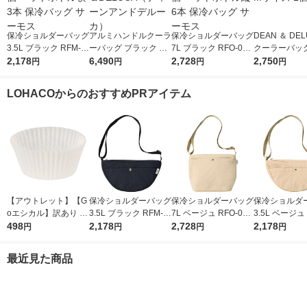
保冷ショルダーバッグ
アルミハンドルクーラ
保冷ショルダーバッグ
DEAN ＆ D
3.5L ブラック RFM-0
ーバッグ ブラック 1
7L ブラック RFO-007
クーラーバッグ
03 BK 1個 ペットボト
2,178
個 DEAN＆DELUCA
6,490
BK 1個 ペットボトル
2,728
ック Mサイズ 
2,750
円
円
円
円
ル横3本 保冷バッグ
（ディーンアンドデル
縦6本 保冷バッグ サ
サーモス
ーカ）
ーモス
LOHACOからのおすすめPRアイテム
【アウトレット】【G
保冷ショルダーバッグ
保冷ショルダーバッグ
保冷ショルダ
oエシカル】訳あり シ
3.5L ブラック RFM-0
7L ベージュ RFO-007
3.5L ベージュ 
モジマ おかずカップ
498
03 BK 1個 ペットボト
2,178
BE 1個 ペットボトル
2,728
03 BE 1個 
2,178
円
円
円
円
6号 1本（500枚入）
ル横3本 保冷バッグ
縦6本 保冷バッグ サ
ル横3本 保冷
サーモス
ーモス
サーモス
最近見た商品