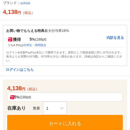
ブランド：
schick
4,138
円
（税込）
お買い物でもらえる特典
最大付与率16%
内訳を見る
5
獲得
%
(188pt)
うち4.5%は
利用先・期間限定
ログイン&全額PayPay支払いで獲得できます。原則として税抜金額に対し付与されます。
表示よりも実際の付与数、付与率が少ない場合があります。詳細は内訳からご確認くださ
い。
ログインはこちら
4,138
円
（税込）
5
%
(188pt)
在庫あり
1
数量
カートに入れる