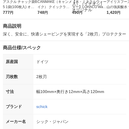
アスクル チャック袋B
CANMAKE（キャンメ
【水・ミネラルウォー
アイリスフーズ
5 1袋(100枚入) オリ
イク） クイックラッ
ター】LOHACO Wate
山の強炭酸水 
ジナル
777
シュカーラー（透明タ
748
r（ロハコウォータ
490
レス 500ml 1
1,420
円
円
円
円
イプ） 井田ラボラト
ー）2L ラベルレス 1
本入）
リーズ
箱（5本入）（イチオ
商品説明
シ） オリジナル
深く、安全に、快適シェービングを実現する「2枚刃」プロテクター
商品仕様/スペック
原産国
ドイツ
刃枚数
2枚刃
寸法
幅100mm×奥行き12mm×高さ120mm
ブランド
schick
メーカー名
シック・ジャパン