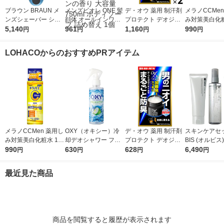
ブラウン BRAUN メ
メンズビオレ ONE 髪
デ・オウ 薬用 制汗剤
メラノCCMen
ンズシェーバー シリ
顔体 オールインワン
プロテクト デオジャ
み対策美白化粧
ーズ3 3枚刃 お風呂剃
5,140
全身洗浄料 清潔感の
961
ム 全身用 男性用 加齢
1,160
ml ロート製薬
990
円
円
円
円
り対応 310S 1台 P＆
あるフルーティーサボ
臭 50g 2個 ロート製
G 髭剃り 水洗い 深剃
ンの香り 大容量 750
薬
LOHACOからのおすすめPRアイテム
り
ml ボディソープ 詰め
替え 1個
メラノCCMen 薬用し
OXY（オキシー）冷
デ・オウ 薬用 制汗剤
スキンケアセッ
み対策美白化粧水 170
却デオシャワー フレ
プロテクト デオジャ
BIS (オルビス
ml ロート製薬
990
ッシュアップルの香り
630
ム 全身用 男性用 加齢
628
ー3ステップセ
6,490
円
円
円
円
200ml 1個 ロート製薬
臭 50g ロート製薬
ンズ 洗顔 化粧
ーム
最近見た商品
商品を閲覧すると履歴が表示されます