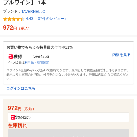
ブルワイン】 1本
ブランド：
TAVERNELLO
4.43 （37件のレビュー）
972
円
（税込）
お買い物でもらえる特典
最大付与率11%
内訳を見る
5
獲得
%
(42pt)
うち4.5%は
利用先・期間限定
ログイン&全額PayPay支払いで獲得できます。原則として税抜金額に対し付与されます。
表示よりも実際の付与数、付与率が少ない場合があります。詳細は内訳からご確認くださ
い。
ログインはこちら
972
円
（税込）
5
%
(42pt)
在庫切れ