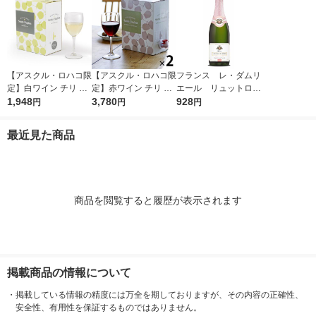
【アスクル・ロハコ限
【アスクル・ロハコ限
フランス レ・ダムリ
定】白ワイン チリ サ
定】赤ワイン チリ サ
エール リュットロゼ
ンタ レジーナ BIB シ
1,948
ンタ レジーナ BIB カ
3,780
スパークリングワイ
928
円
円
円
ャルドネ 大容量 3L 1
ベルネ ソーヴィニヨ
ン ロゼ 辛口 7
個 辛口 オリジナル
ン 3L 2個 フルボディ
50ml 1本 日本酒類
最近見た商品
オリジナル
販売 ヴァンムスー
商品を閲覧すると履歴が表示されます
掲載商品の情報について
・
掲載している情報の精度には万全を期しておりますが、その内容の正確性、
安全性、有用性を保証するものではありません。