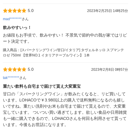
5.0
2023年2月25日 14時25分
mad********
さん
飲みやすいっ！
お値段もお手頃で、飲みやすい！ 不景気で節約中の我が家ではリピ
ート決定です。
購入商品：[スパークリングワイン/甘口/イタリア] タヴェルネッロ スプマンテ
ロゼ 750ml 【世界NO.1 イタリアテーブルワイン】 1本
5.0
2023年2月8日 0時57分
tak********
さん
重たい飲料も自宅まで届けて貰え大変重宝
甘口の「スパークリングワイン」が飲みたくなると、リピ買いして
います。LOHACOで￥3.980以上の購入で送料無料になるのも嬉し
いですね。重たい洗剤やお米も自宅まで届けて貰えるので、大変重
宝しています。 ついつい買い過ぎてします。欲しい食品や日用雑貨
も一緒に購入できるので、LOHACOさんを何回も利用させて貰って
います。今後もお世話になります。