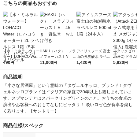
こちらの商品もおすすめ
【水・ミネラルウォー
HAKU（ハク） メラ
アイリスフーズ 富士
アタックゼロ（A
ター】LOHACO Wate
ノフォーカスＩＶ 4
山の強炭酸水 ラベル
ZERO) ドラ
r（ロハコウォータ
490
5ｇ 資生堂 おまけ
11,000
レス 500ml 1箱（24
1,420
詰め替え メガ
5,820
円
円
円
円
ー）2L ラベルレス 1
付き
本入）
ボ 2300g 1
箱（5本入）（イチオ
個入) 洗濯洗剤
商品説明
シ） オリジナル
「小さな居酒屋」という意味の「タヴェルネッロ」ブランド！タヴ
ェルネッロブランドはイタリアの家庭で30年以上も親しまれていま
す。スプマンテとはスパークリングワインのこと。おうちの食卓の
演出やお客様へのおもてなしにピッタリ！ 淡いロゼ色が食卓を楽し
く彩ります。【サントリー】
商品仕様/スペック