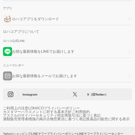
アプリ
ロハコアプリをダウンロード
ロハコアプリについて
ロハコ公式LINE
お得な最新情報をLINEでお届けします
ニュースレター
お得な最新情報をメールでお届けします
Instagram
X（旧Twitter）
ご利用上の注意
LOHACOプライバシーポリシー
カスタマーハラスメントに対する基本方針
ご利用規約
アスクルのサイバーセキュリティ
特定商取引法に基づく表記
酒類販売管理者標識の掲示
古物営業法に基づく表記
医薬品の販売に関する表示
Yahoo!ショッピング
LINEヤフープライバシーポリシー
LINEヤフープライバシーセンター