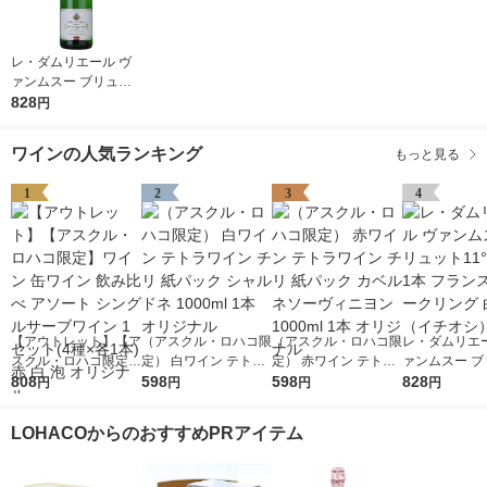
レ・ダムリエール ヴ
ァンムスー ブリュッ
ト11°750ml 1本 フラ
828
円
ンス スパークリング
白 辛口（イチオシ）
ワインの人気ランキング
もっと見る
1
2
3
4
【アウトレット】【ア
（アスクル・ロハコ限
（アスクル・ロハコ限
レ・ダムリエー
スクル・ロハコ限定】
定） 白ワイン テトラ
定） 赤ワイン テトラ
ァンムスー ブ
ワイン 缶ワイン 飲み
808
ワイン チリ 紙パック
598
ワイン チリ 紙パック
598
ト11°750ml 
828
円
円
円
円
比べ アソート シング
シャルドネ 1000ml 1
カベルネソーヴィニヨ
ンス スパーク
ルサーブワイン 1セッ
本 オリジナル
ン 1000ml 1本 オリジ
白 辛口（イチ
LOHACOからのおすすめPRアイテム
ト(4種×各1本) 赤 白
ナル
泡 オリジナル