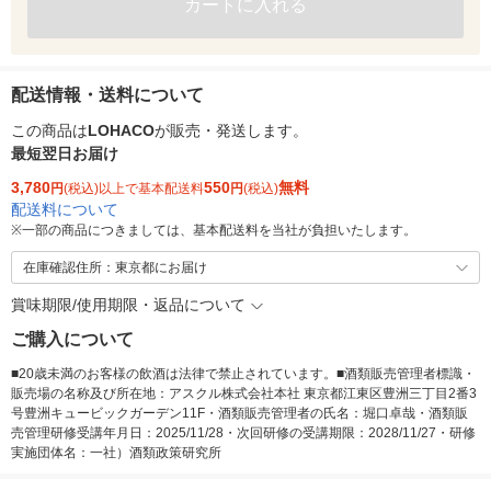
カートに入れる
配送情報・送料について
この商品は
LOHACO
が販売・発送します。
最短翌日お届け
3,780
550
無料
円
(税込)以上で基本配送料
円
(税込)
配送料について
※
一部の商品につきましては、基本配送料を当社が負担いたします。
在庫確認住所：東京都にお届け
賞味期限/使用期限・返品について
ご購入について
■20歳未満のお客様の飲酒は法律で禁止されています。■酒類販売管理者標識・
販売場の名称及び所在地：アスクル株式会社本社 東京都江東区豊洲三丁目2番3
号豊洲キュービックガーデン11F・酒類販売管理者の氏名：堀口卓哉・酒類販
売管理研修受講年月日：2025/11/28・次回研修の受講期限：2028/11/27・研修
実施団体名：一社）酒類政策研究所