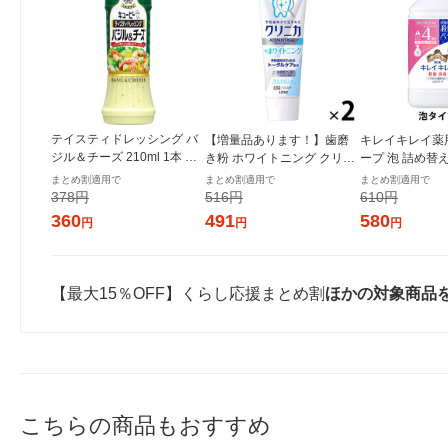
テイスティドレッシング バ
【増量品あります！】歯磨
キレイキレイ薬
ジル＆チーズ 210ml 1本 キ
き粉 ホワイトニング クリニ
ープ 泡 詰め替
ユーピー
カアドバンテージ +ホワイト
スフルーティ 80
まとめ割適用で
まとめ割適用で
まとめ割適用で
ニング ハミガキ クリアミン
湿 (泡タイプ)
378円
516円
610円
ト 130g 2セット ライオン
360
491
580
円
円
円
【最大15％OFF】くらし応援まとめ割
ほかの対象商品
こちらの商品もおすすめ