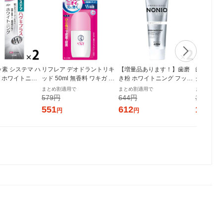
ッ素 システマ ハ
リフレア デオドラントリキ
【増量品あります！】歯磨
歯磨き粉 
 ホワイトニン
ッド 50ml 無香料 ワキガ 制
き粉 ホワイトニング フッ素
グキプラス
 高濃度フッ素配
汗剤 ロート製薬
NONIO（ノニオ）プラスホ
復成分ダ
まとめ割適用で
まとめ割適用で
まとめ割適
 95g 1セット
ワイトニング ハミガキ 130g
防 90g 
579円
644円
1,140円
イオン
1セット（2本）ライオン 口
オン
551
612
1,083
円
円
臭予防