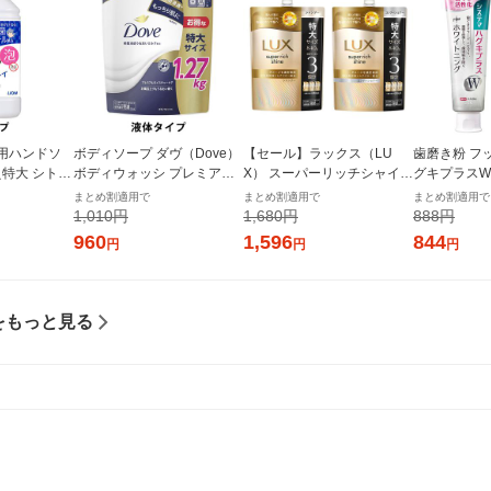
用ハンドソ
ボディソープ ダヴ（Dove）
【セール】ラックス（LU
歯磨き粉 フ
え特大 シトラ
ボディウォッシ プレミアム
X） スーパーリッチシャイン
グキプラスW
0ml 殺菌 保
モイスチャーケア つめかえ
ダメージリペア 補修 シャン
グ ハミガキ
まとめ割適用で
まとめ割適用で
まとめ割適用で
ライオン
用 特大 1270g Dove 液体タ
プー+コンディショナー セッ
合 歯周病予防
1,010円
1,680円
888円
イプ
ト 詰替 特大 各870g ユニリ
（2本） ラ
960
1,596
844
円
円
円
ーバ
をもっと見る