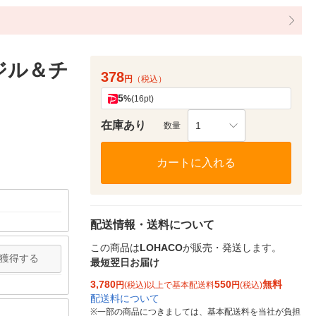
ジル＆チ
378
円
（税込）
5
%
(16pt)
在庫あり
1
数量
カートに入れる
配送情報・送料について
この商品は
LOHACO
が販売・発送します。
獲得する
最短翌日お届け
3,780
550
無料
円
(税込)以上で基本配送料
円
(税込)
配送料について
※
一部の商品につきましては、基本配送料を当社が負担