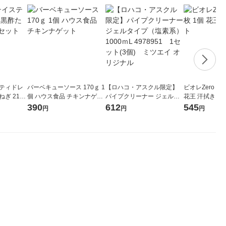
スティドレ
バーベキューソース 170ｇ 1
【ロハコ・アスクル限定】
ビオレZero 無香
ぎ 210
個 ハウス食品 チキンナゲッ
パイプクリーナー ジェルタ
花王 汗拭きシ
）
ト
イプ（塩素系） 1000ｍL 49
390
612
545
円
円
円
78951 1セット(3個) ミツ
エイ オリジナル