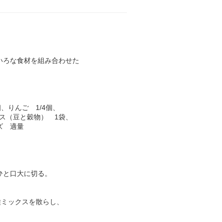
いろな食材を組み合わせた
。
、りんご 1/4個、
クス（豆と穀物） 1袋、
ズ 適量
ひと口大に切る。
0種ミックスを散らし、