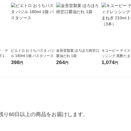
子・テ
ピエトロ おうちパスタ バジ
金吾堂製菓 ほろほろ焼甘口
キユーピー テイ
 1セ
ル 180ml 1個 パスタソース
醤油だれ 1袋
ッシング 黒酢たまね
ml 1セット（3本
398
264
1,074
円
円
円
り60日以上の商品をお届けします。
