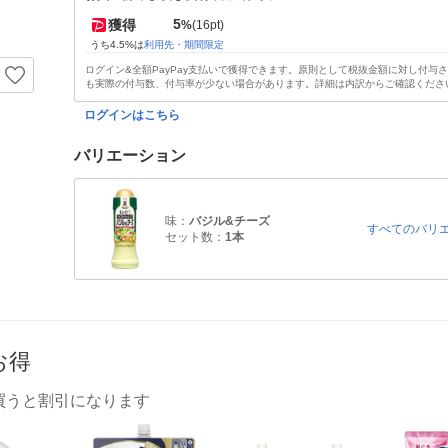
5
獲得
%
(16pt)
うち4.5%は
利用先・期間限定
ログイン&全額PayPay支払いで獲得できます。原則として税抜金額に対し付与
も実際の付与数、付与率が少ない場合があります。詳細は内訳からご確認くださ
ログインはこちら
バリエーション
味：
バジル&チーズ
すべてのバリ
セット数：
1本
お得
買うと割引になります