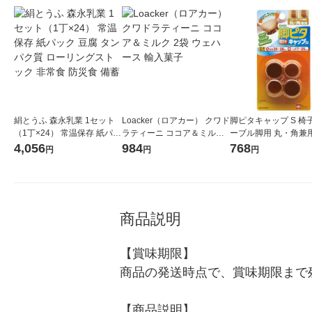
絹とうふ 森永乳業 1セット
Loacker（ロアカー） クワド
脚ピタキャップ S 椅
（1丁×24） 常温保存 紙パッ
ラティーニ ココア＆ミルク
ーブル脚用 丸・角兼用
ク 豆腐 タンパク質 ローリン
2袋 ウェハース 輸入菓子
ット（4個入） レック
4,056
984
768
円
円
円
グストック 非常食 防災食 備
蓄
商品説明
【賞味期限】

商品の発送時点で、賞味期限まで残
【商品説明】
