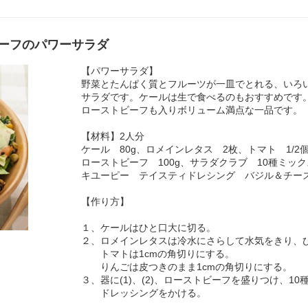
ーフのパワーサラダ
【パワーサラダ】
野菜とたんぱく質とフルーツが一皿でとれる、いろ
サラダです。ケールは生で食べるのもおすすめです
ローストビーフも入りボリューム満点な一品です。
【材料】2人分
ケール 80g、ロメインレタス 2枚、トマト 1/2個
ローストビーフ 100g、サラダクラブ 10種ミッ
キユーピー テイスティドレシング バジル＆チー
【作り方】
１、ケールはひと口大に切る。
２、ロメインレタスは冷水にさらして水気をきり、
トマトは1cmの角切りにする。
りんごは皮つきのまま1cmの角切りにする。
３、器に(1)、(2)、ローストビーフを盛りつけ、1
ドレッシングをかける。