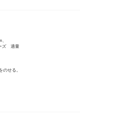
m、
ーズ 適量
)をのせる。