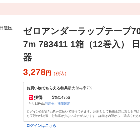
ゼロアンダーラップテープ70
7m 783411 1箱（12巻入）
器
3,278
円
（税込）
お買い物でもらえる特典
最大付与率7%
5
獲得
%
(149pt)
うち4.5%は
利用先・期間限定
ログイン&全額PayPay支払いで獲得できます。原則として税抜金額に対し付与
も実際の付与数、付与率が少ない場合があります。詳細は内訳からご確認くださ
ログインはこちら