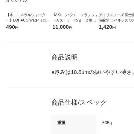
【水・ミネラルウォータ
HAKU（ハク） メラノフォ
アイリスフーズ 富士
ー】LOHACO Water（ロハ
ーカスＩＶ 45ｇ 資生
炭酸水 ラベルレス 500
コウォーター）2L ラベルレ
堂 おまけ付き
箱（24本入）
490
11,000
1,420
円
円
円
ス 1箱（5本入）（イチオ
シ） オリジナル
商品説明
●厚みは18.5umの扱いやすい薄
商品仕様/スペック
重量
635g