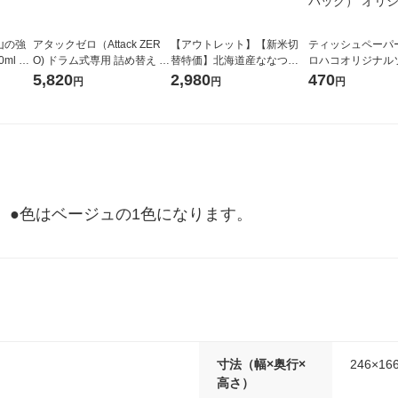
山の強
アタックゼロ（Attack ZER
【アウトレット】【新米切
ティッシュペーパー
ml 1
O) ドラム式専用 詰め替え メ
替特価】北海道産ななつぼ
ロハコオリジナル
ガジャンボ 2300g 1セット
し 無洗米 5kg 1袋 令和7年産
ックティッシュ フ
5,820
2,980
470
円
円
円
（2個入) 洗濯洗剤 花王
米 木徳神糧 オリジナル
リジナル 1セット
5個入×2パック）
ル
さ。●色はベージュの1色になります。　　
寸法（幅×奥行×
246×16
高さ）