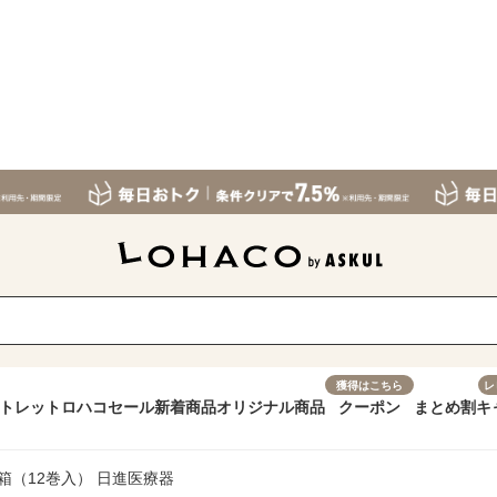
獲得はこちら
レ
トレット
ロハコセール
新着商品
オリジナル商品
クーポン
まとめ割
キ
 1箱（12巻入） 日進医療器