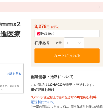
mmx2
3,278
円
（税込）
 日進医療
5
%
(149pt)
在庫あり
1
数量
カートに入れる
内訳を見る
配送情報・送料について
この商品は
LOHACO
が販売・発送します。
されます。表示より
最短翌日お届け
い。
3,780
550
無料
円
(税込)以上で基本配送料
円
(税込)
配送料について
※
一部の商品につきましては、基本配送料を当社が負担