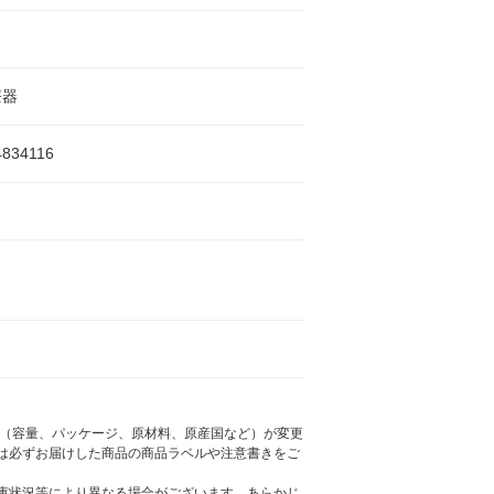
療器
4834116
様（容量、パッケージ、原材料、原産国など）が変更
は必ずお届けした商品の商品ラベルや注意書きをご
庫状況等により異なる場合がございます。あらかじ