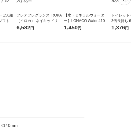
 150組
フレアフレグランス IROKA
【水・ミネラルウォータ
トイレットペー
ソフトパ
（イロカ） ネイキッドリリ
ー】LOHACO Water 410ml
3倍長持ち 6ロール 75
ィオナ オ
ーの香り 柔軟剤 詰め替え 超
1箱（20本入）ラベルレス
紙配合 スコッ
6,582
1,450
1,376
円
円
円
（10個：
特大 1200ml 1セット（5個
（イチオシ） オリジナル
パック 1セット
 オリジナ
入) 花王
ロール入）花の
6×140mm