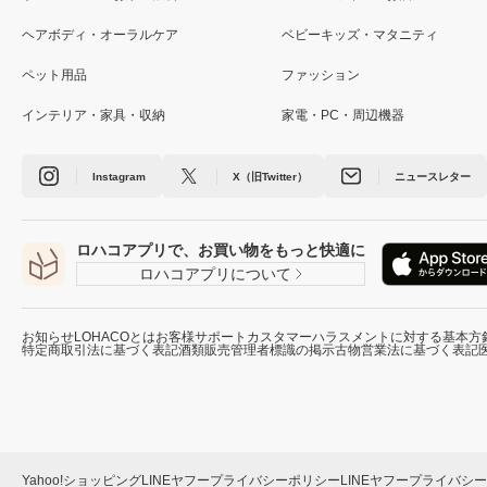
ヘアボディ・オーラルケア
ベビーキッズ・マタニティ
ペット用品
ファッション
インテリア・家具・収納
家電・PC・周辺機器
Instagram
X（旧Twitter）
ニュースレター
ロハコアプリで、お買い物をもっと快適に
ロハコアプリについて
お知らせ
LOHACOとは
お客様サポート
カスタマーハラスメントに対する基本方
特定商取引法に基づく表記
酒類販売管理者標識の掲示
古物営業法に基づく表記
Yahoo!ショッピング
LINEヤフープライバシーポリシー
LINEヤフープライバシ