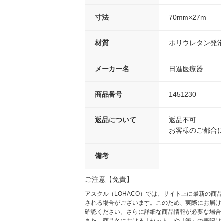
寸法
70mm×27m
材質
ポリウレタン発
メーカー名
日進医療器
商品番号
1451230
返品について
返品不可
お客様のご都合
備考
ご注意【免責】
アスクル（LOHACO）では、サイト上に最新の
される場合がございます。このため、実際にお届け
確認ください。さらに詳細な商品情報が必要な場合
また、商品名における「セット」や「箱」の表記は