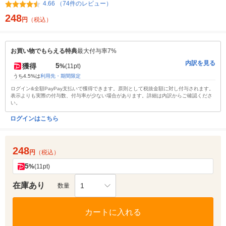
4.66 （74件のレビュー）
248
円
（税込）
お買い物でもらえる特典
最大付与率7%
内訳を見る
5
獲得
%
(11pt)
うち4.5%は
利用先・期間限定
ログイン&全額PayPay支払いで獲得できます。原則として税抜金額に対し付与されます。
表示よりも実際の付与数、付与率が少ない場合があります。詳細は内訳からご確認くださ
い。
ログインはこちら
248
円
（税込）
5
%
(11pt)
在庫あり
1
数量
カートに入れる