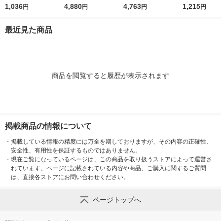
リコ ポスカ 75g 2
1,036
リコ ポスカ（POs-C
4,880
プラス 500g 1セット
4,763
プラス 500g 
1,215
円
円
円
円
種セット（クリアミン
a)75g 2種セット
（1個×4）
ト・グレープ 各1袋）
（クリアミント・グレ
最近見た商品
初期むし歯対策ガム
ープ 各5袋）
商品を閲覧すると履歴が表示されます
掲載商品の情報について
・
掲載している情報の精度には万全を期しておりますが、その内容の正確性、
安全性、有用性を保証するものではありません。
・
現在ご覧になっているページは、この商品を取り扱うストアによって運営さ
れています。ページに記載されている内容や商品、ご購入に関するご質問
は、直接各ストアにお問い合わせください。
ページトップへ