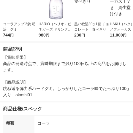
コーラアップ 3袋 明
HARIO（ハリオ）ビ
黒い欲望39g 1個 チョ
HAKU（ハク
治 グミ
ネガーズ ドリンクピ
コレート 食べきり
ノフォーカス
744
ッチャー 耐熱ガラス
980
230
5ｇ 資生堂
11,000
円
円
円
円
製 ブラック 700ml レ
付き
シピ付き 日本製 熱
商品説明
湯・食洗機対応 1個
【賞味期限】

商品の発送時点で、賞味期限まで残り100日以上の商品をお届けし
ます。

【商品説明】

跳ね返る弾力系ハードグミ。しっかりしたコーラ味でたっぷり100g
入り　okashi01
商品仕様/スペック
種類
コーラ