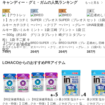
キャンディー・グミ・ガムの人気ランキング
もっと見る
1
2
3
4
【アウトレット】カッ
BREO SUPER（ブレ
BREO SUPER（ブレ
忍者めし 巨峰
チコチミルキー カチ
オスーパー）＜クリア
オスーパー）＜グレー
ト（1袋×3） 
コチミルキー 固いミ
749
ミント＞ 1袋 江崎グ
264
プミント＞ 1袋 江崎
264
覚糖 グミ
387
円
円
円
円
ルキー 500g（約140
リコ タブレット
グリコ タブレット
粒） 1袋 不二家 キャ
LOHACOからのおすすめPRアイテム
ンディ 飴 個包装 限定
【特定保健用食品（ト
【特定保健用食品（ト
暑さ対策 塩分チャー
暑さ対策 塩分
クホ・特保）】江崎グ
クホ・特保）】江崎グ
ジ inタブレット 塩分
ジ inタブレッ