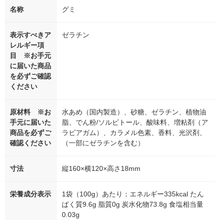
名称
グミ
表示すべきア
ゼラチン
レルギー項
目 ※お手元
に届いた商品
を必ずご確認
ください
原材料 ※お
水あめ（国内製造）、砂糖、ゼラチン、植物油
手元に届いた
脂、でん粉/ソルビトール、酸味料、増粘剤（ア
商品を必ずご
ラビアガム）、カラメル色素、香料、光沢剤、
確認ください
（一部にゼラチンを含む）
寸法
縦160×横120×高さ18mm
栄養成分表示
1袋（100g）あたり：エネルギー335kcal たん
ぱく質9.6g 脂質0g 炭水化物73.8g 食塩相当量
0.03g