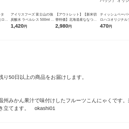
ータ
アイリスフーズ 富士山の強
【アウトレット】【新米切
ティッシュペーパー
r（ロハ
炭酸水 ラベルレス 500ml 1
替特価】北海道産ななつぼ
ロハコオリジナル
ベルレ
箱（24本入）
し 無洗米 5kg 1袋 令和7年産
ックティッシュ フ
1,420
2,980
470
円
円
円
チオ
米 木徳神糧 オリジナル
リジナル 1セット
5個入×2パック）
ル
り50日以上の商品をお届けします。

温州みかん果汁で味付けしたフルーツこんにゃくです。
てます。　okashi01