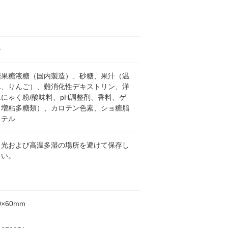
子
糖果糖液糖（国内製造）、砂糖、果汁（温
ん、りんご）、難消化性デキストリン、洋
にゃく粉/酸味料、pH調整剤、香料、ゲ
（増粘多糖類）、カロテン色素、ショ糖脂
ステル
日光および高温多湿の場所を避けて保存し
さい。
0×60mm