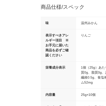
商品仕様/スペック
味
温州みかん
表示すべきアレ
りんご
ルギー項目 ※
お手元に届いた
商品を必ずご確
認ください
栄養成分表示
1個（25g）あた
質0g、脂質0g、
繊維0.5g、食塩
ム52mg
内容量
25g×10個