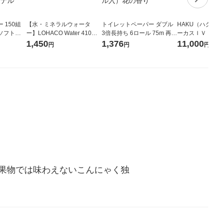
 150組
【水・ミネラルウォータ
トイレットペーパー ダブル
HAKU（ハク
ソフトパ
ー】LOHACO Water 410ml
3倍長持ち 6ロール 75m 再生
ーカスＩＶ 4
ィオナ オ
1箱（20本入）ラベルレス
紙配合 スコッティフラワー
堂 おまけ付き
1,450
1,376
11,000
円
円
円
（10個：
（イチオシ） オリジナル
パック 1セット（2パック12
 オリジナ
ロール入）花の香り
果物では味わえないこんにゃく独