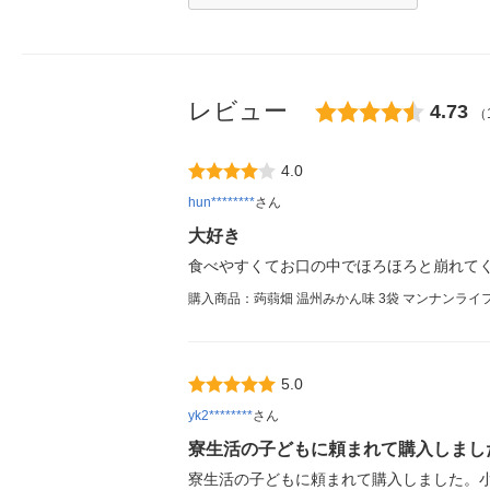
レビュー
4.73
（
4.0
hun********
さん
大好き
食べやすくてお口の中でほろほろと崩れて
購入商品：蒟蒻畑 温州みかん味 3袋 マンナンラ
5.0
yk2********
さん
寮生活の子どもに頼まれて購入しまし
寮生活の子どもに頼まれて購入しました。