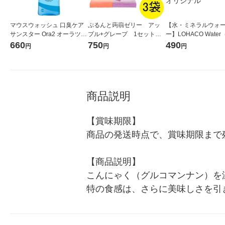
マウスウォッシュ 口臭ケア
ぷるんと蒟蒻ゼリー アッ
【水・ミネラルウォ
サンスター Ora2 オーラツー
プル+グレープ 1セット（1
ー】LOHACO Wate
ミー 洗口液 ステインクリア
袋（12個入）×3） オリヒ
コウォーター）2L ラ
660
750
490
円
円
円
ナチュラルミント ノンアル
ロ こんにゃくゼリー ミ
ス 1箱（5本入）（イ
コール 低刺激 460ml
ニパウチタイプ
シ） オリジナル
商品説明
【賞味期限】

商品の発送時点で、賞味期限まで残
【商品説明】

こんにゃく（グルコマンナン）を
特の食感は、さらに美味しさを引き立