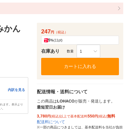
みかん
247
円
（税込）
5
%
(11pt)
在庫あり
1
数量
カートに入れる
内訳を見る
配送情報・送料について
この商品は
LOHACO
が販売・発送します。
されます。表示より
最短翌日お届け
い。
3,780
550
無料
円
(税込)以上で基本配送料
円
(税込)
配送料について
※
一部の商品につきましては、基本配送料を当社が負担