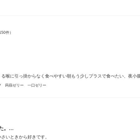
150件）
くる喉に引っ掛からなく食べやすい朝もう少しプラスで食べたい、夜小
イフ 蒟蒻ゼリー 一口ゼリー
た。…
小さいときから好きです。