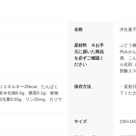
名称
洋生菓
原材料 ※お手
ぶどう
元に届いた商品
州みか
を必ずご確認く
酒、こん
ださい
ル化剤
肪酸エ
りエネルギー25kcal、たんぱく
保存方法
・直射
炭水化物6.6g、糖質6.1g、食物
てくだ
相当量0.03g、リン25mg、カリウ
サイズ
230×16