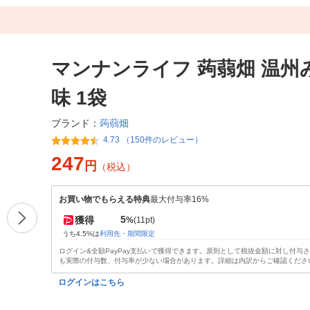
マンナンライフ 蒟蒻畑 温州
味 1袋
蒟蒻畑
ブランド：
4.73 （150件のレビュー）
247
円
（税込）
お買い物でもらえる特典
最大付与率16%
5
獲得
%
(11pt)
うち4.5%は
利用先・期間限定
ログイン&全額PayPay支払いで獲得できます。原則として税抜金額に対し付与
も実際の付与数、付与率が少ない場合があります。詳細は内訳からご確認くださ
ログインはこちら