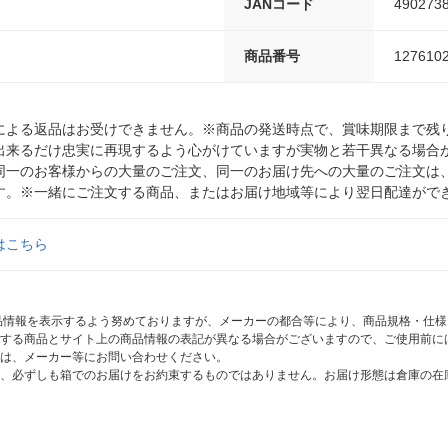
JANコード
490273
商品番号
127610
による返品はお受けできません。※商品の発送時点で、賞味期限まで残り
出来るだけ忠実に再現するよう心がけていますが実物と若干異なる場合
同一のお客様からの大量のご注文、同一のお届け先への大量のご注文は
す。※一緒にご注文する商品、またはお届け地域等により翌日配達がで
はこちら
商品情報を表示するよう努めておりますが、メーカーの都合等により、商品規格・仕
する商品とサイト上の商品情報の表記が異なる場合がございますので、ご使用前に
は、メーカー等にお問い合わせください。
、必ずしも箱でのお届けをお約束するものではありません。お届け形態は倉庫の在