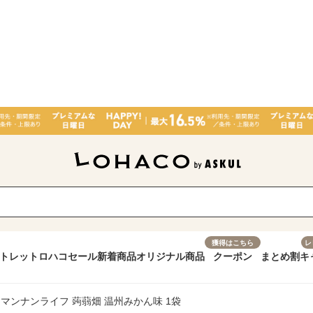
獲得はこちら
レ
トレット
ロハコセール
新着商品
オリジナル商品
クーポン
まとめ割
キ
マンナンライフ 蒟蒻畑 温州みかん味 1袋