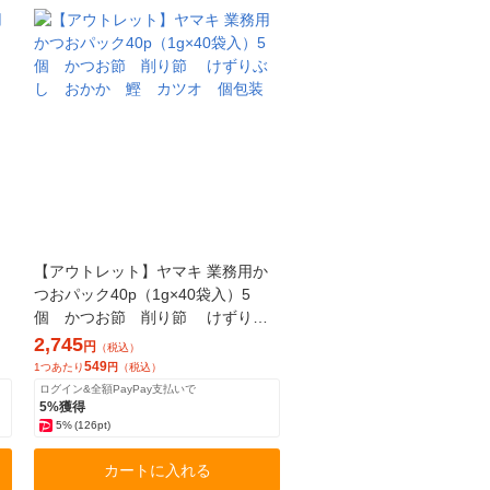
【アウトレット】ヤマキ 業務用か
つおパック40p（1g×40袋入）5
個 かつお節 削り節 けずりぶ
し おかか 鰹 カツオ 個包装
2,745
円
（税込）
549
1つあたり
円
（税込）
ログイン&全額PayPay支払いで
5%獲得
5%
(126pt)
カートに入れる