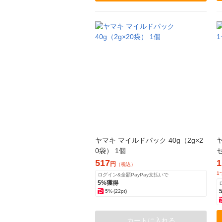
ヤマキ マイルドパック 40g（2g×2
0袋） 1個
517
1
円
（税込）
1
ログイン&全額PayPay支払いで
5%獲得
5%
(22pt)
カートに入れる