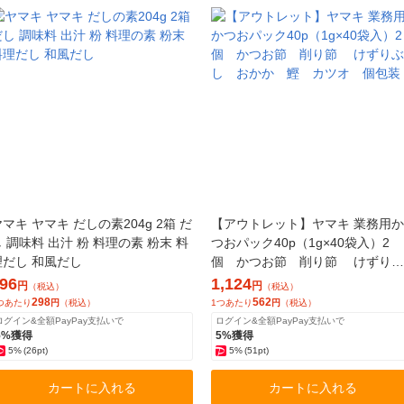
マキ ヤマキ だしの素204g 2箱 だ
【アウトレット】ヤマキ 業務用か
 調味料 出汁 粉 料理の素 粉末 料
つおパック40p（1g×40袋入）2
理だし 和風だし
個 かつお節 削り節 けずりぶ
し おかか 鰹 カツオ 個包装
96
1,124
円
円
（税込）
（税込）
298
562
つあたり
円
（税込）
1つあたり
円
（税込）
ログイン&全額PayPay支払いで
ログイン&全額PayPay支払いで
5%獲得
5%獲得
5%
(26pt)
5%
(51pt)
カートに入れる
カートに入れる