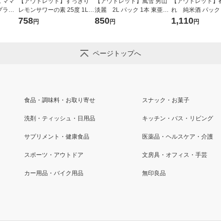
 ママ
【アウトレット】すっきり
【アウトレット】風雪 男山
【アウトレット】
プラス
レモンサワーの素 25度 1L 1
淡麗 2L パック 1本 東亜酒
れ 純米酒 パック 2
粒入）
本 東亜酒造 リキュール
造 日本酒
亜酒造 日本酒
758
850
1,110
円
円
円
サプリ
ページトップへ
食品・調味料・お取り寄せ
スナック・お菓子
洗剤・ティッシュ・日用品
キッチン・バス・リビング
サプリメント・健康食品
医薬品・ヘルスケア・介護
スポーツ・アウトドア
文房具・オフィス・手芸
カー用品・バイク用品
無印良品