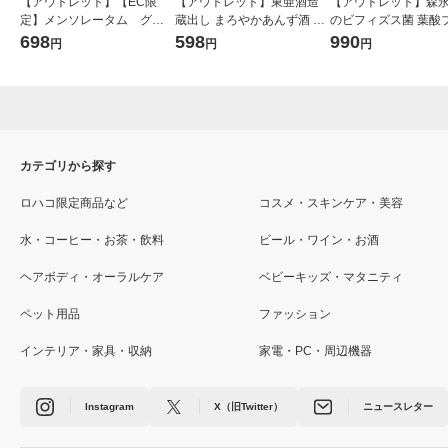
【アウトレット】【EC限
【アウトレット】東亜酒造
【アウトレット】森永
定】メンソレータム グリ
蔵出し まろやかあんず酒 10
のビフィズス菌 葉酸
ーンネイチャーリップステ
00ml 1本
（30日分） 1袋（30
698
598
990
円
円
円
ィック 4.8g 紙容器 エシ
妊娠期から授乳期に 
カル ロート製薬 限定
メント 森永乳業
カテゴリから探す
ロハコ限定商品など
コスメ・スキンケア・美容
水・コーヒー・お茶・飲料
ビール・ワイン・お酒
ヘアボディ・オーラルケア
ベビーキッズ・マタニティ
ペット用品
ファッション
インテリア・家具・収納
家電・PC・周辺機器
Instagram
X（旧Twitter）
ニュースレター