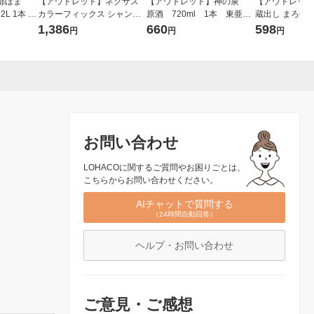
都ほま
【アウトレット】ネクサス
【アウトレット】神の泉
【アウトレット
L 1本 東
カラーフィックス シャンプ
原酒 720ml 1本 東亜酒
蔵出し まろやか
ー ポンプ 400g ユニリーバ
造 日本酒
ml 1本
1,386
660
598
円
円
円
お問い合わせ
LOHACOに関するご質問やお困りごとは、
こちらからお問い合わせください。
AIチャットで質問する
（24時間自動回答）
ヘルプ・お問い合わせ
ご意見・ご感想