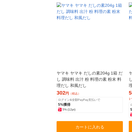
ヤマキ ヤマキ だしの素204g 1箱 だ
ヤ
し 調味料 出汁 粉 料理の素 粉末 料
し
理だし 和風だし
302
5
円
（税込）
1
ログイン&全額PayPay支払いで
5%獲得
5%
(12pt)
カートに入れる