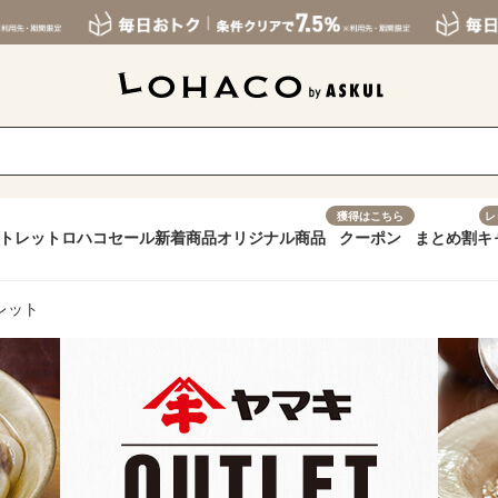
獲得はこちら
レ
トレット
ロハコセール
新着商品
オリジナル商品
クーポン
まとめ割
キ
レット