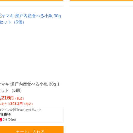
ヤマキ 瀬戸内産食べる小魚 30g 1
セット（5個）
,216
円
（税込）
243.2
つあたり
円
（税込）
ログイン&全額PayPay支払いで
5%獲得
5%
(56pt)
カートに入れる