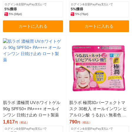
ログイン&全額PayPay支払いで
ログイン&全額PayPay支払いで
5%獲得
5%獲得
5%
(38pt)
5%
(76pt)
カートに入れる
カートに入れる
肌ラボ 濃極潤 UVホワイトゲル
肌ラボ 極潤3Dパーフェクトマ
90g SPF50+ PA++++ オールイ
スク 30枚入 オールインワン ヒ
ンワン 日焼け止め ロート製薬
アルロン酸 うるおい 無着色 無
香料
1,617
790
円
（税込）
円
（税込）
ログイン&全額PayPay支払いで
ログイン&全額PayPay支払いで