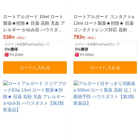
ロートアルガード 10ml ロート
ロートアルガード コンタクトa
製薬★控除★ 目薬 花粉 充血 ア
13ml ロート製薬★控除★ 目薬
レルギー かゆみ目 ハウスダス
コンタクトレンズ対応 花粉 ア
ト（イチオシ）【第2類医薬
レルギー かゆみ目【第3類医薬
538
793
円
（税込）
円
（税込）
品】
品】
ログイン&全額PayPay支払いで
ログイン&全額PayPay支払いで
5%獲得
5%獲得
5%
(23pt)
5%
(35pt)
カートに入れる
カートに入れる