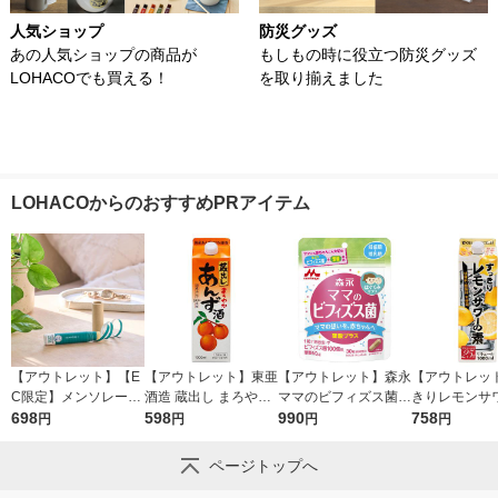
人気ショップ
防災グッズ
あの人気ショップの商品が
もしもの時に役立つ防災グッズ
LOHACOでも買える！
を取り揃えました
LOHACOからのおすすめPRアイテム
【アウトレット】【E
【アウトレット】東亜
【アウトレット】森永
【アウトレッ
C限定】メンソレータ
酒造 蔵出し まろやか
ママのビフィズス菌
きりレモンサ
ム グリーンネイチャ
698
あんず酒 1000ml 1本
598
葉酸プラス（30日
990
25度 1L 1
758
円
円
円
円
ーリップスティック
分） 1袋（30粒入）
造 リキュー
4.8g 紙容器 エシカ
妊娠期から授乳期に
ページトップへ
ル ロート製薬 限定
サプリメント 森永乳
業