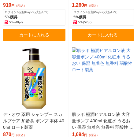
910
1,260
円
（税込）
円
（税込）
ログイン&全額PayPay支払いで
ログイン&全額PayPay支払いで
5%獲得
5%獲得
5%
(40pt)
5%
(57pt)
カートに入れる
カートに入れる
デ・オウ 薬用 シャンプー スカ
肌ラボ 極潤ヒアルロン液 大容
ルプケア 加齢臭 ポンプ 本体 40
量ポンプ 400ml 化粧水 うるお
0ml ロート製薬
い 保湿 無着色 無香料 弱酸性 ロ
ート製薬
870
1,694
円
（税込）
円
（税込）