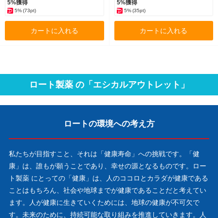
5%獲得
5%獲得
5%
(73pt)
5%
(35pt)
カートに入れる
カートに入れる
ロート製薬 の「エシカルアウトレット」
ロートの
環境への考え方
私たちが目指すこと、それは「健康寿命」への挑戦です。「健
康」は、誰もが願うことであり、幸せの源となるものです。ロー
ト製薬 にとっての「健康」は、人のココロとカラダが健康である
ことはもちろん、社会や地球までが健康であることだと考えてい
ます。人が健康に生きていくためには、地球の健康が不可欠で
す。未来のために、持続可能な取り組みを推進していきます。人