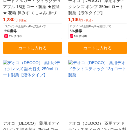
ロートアルガード クイックチュ
デオコ（DEOCO） 薬用ボディ
アブル 15錠 ロート製薬 ★控除
クレンズ ポンプ 350ml ロート
★ 花粉 鼻みず くしゃみ 鼻づま
製薬【液体タイプ】
り アレルギー【第2類医薬品】
1,280
1,100
円
（税込）
円
（税込）
ログイン&全額PayPay支払いで
ログイン&全額PayPay支払いで
5%獲得
5%獲得
5%
(57pt)
5%
(50pt)
カートに入れる
カートに入れる
デオコ（DEOCO） 薬用ボディ
デオコ（DEOCO） 薬用デオド
クレンズ 詰め替え 250ml ロー
ラントスティック 13g ロート製