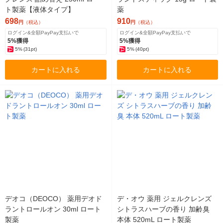
ト製薬【液体タイプ】
薬
698
910
円
（税込）
円
（税込）
ログイン&全額PayPay支払いで
ログイン&全額PayPay支払いで
5%獲得
5%獲得
5%
(31pt)
5%
(40pt)
カートに入れる
カートに入れる
デオコ（DEOCO） 薬用デオド
デ・オウ 薬用 ジェルクレンズ
ラントロールオン 30ml ロート
シトラスハーブの香り 加齢臭
製薬
本体 520mL ロート製薬