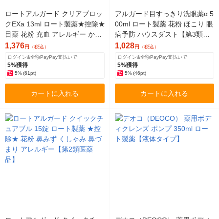
ロートアルガード クリアブロッ
アルガード目すっきり洗眼薬α 5
クEXa 13ml ロート製薬★控除★
00ml ロート製薬 花粉 ほこり 眼
目薬 花粉 充血 アレルギー かゆ
病予防 ハウスダスト【第3類医
み目 ハウスダスト【第2類医薬
薬品】
1,376
1,028
円
（税込）
円
（税込）
品】
ログイン&全額PayPay支払いで
ログイン&全額PayPay支払いで
5%獲得
5%獲得
5%
(61pt)
5%
(46pt)
カートに入れる
カートに入れる