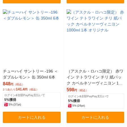
チューハイ サントリー -196 ＜
（アスクル・ロハコ限定） 赤ワ
ダブルレモン＞ 缶 350ml 6本
イン テトラワイン チリ 紙パッ
ク カベルネソーヴィニヨン 100
848
円
（税込）
0ml 1本 オリジナル
141.4
598
1つあたり
円
（税込）
円
（税込）
ログイン&全額PayPay支払いで
ログイン&全額PayPay支払いで
5%獲得
5%獲得
5%
(37pt)
5%
(26pt)
カートに入れる
カートに入れる