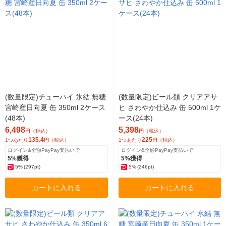
(数量限定)チューハイ 氷結 無糖
(数量限定)ビール類 クリアアサ
宮崎産日向夏 缶 350ml 2ケース
ヒ さわやか仕込み 缶 500ml 1ケ
(48本)
ース(24本)
6,498
5,398
円
（税込）
円
（税込）
135.4
225
1つあたり
円
（税込）
1つあたり
円
（税込）
ログイン&全額PayPay支払いで
ログイン&全額PayPay支払いで
5%獲得
5%獲得
5%
(297pt)
5%
(246pt)
カートに入れる
カートに入れる