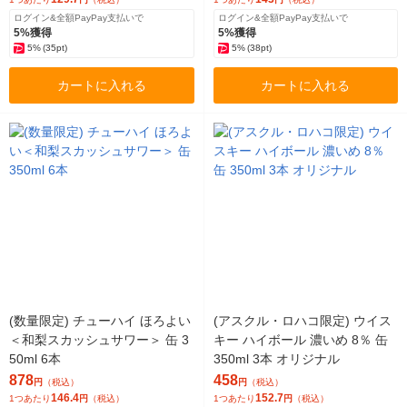
ログイン&全額PayPay支払いで
ログイン&全額PayPay支払いで
5%獲得
5%獲得
5%
(35pt)
5%
(38pt)
カートに入れる
カートに入れる
(数量限定) チューハイ ほろよい
(アスクル・ロハコ限定) ウイス
＜和梨スカッシュサワー＞ 缶 3
キー ハイボール 濃いめ 8％ 缶
50ml 6本
350ml 3本 オリジナル
878
458
円
（税込）
円
（税込）
146.4
152.7
1つあたり
円
（税込）
1つあたり
円
（税込）