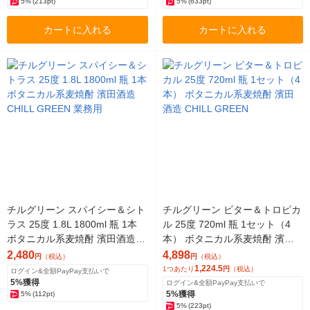
5%
(213pt)
5%
(633pt)
カートに入れる
カートに入れる
チルグリーン スパイシー＆シト
チルグリーン ビター＆トロピカ
ラス 25度 1.8L 1800ml 瓶 1本
ル 25度 720ml 瓶 1セット（4
ボタニカル系麦焼酎 濱田酒造 C
本） ボタニカル系麦焼酎 濱田
HILL GREEN 業務用
酒造 CHILL GREEN
2,480
4,898
円
（税込）
円
（税込）
1,224.5
1つあたり
円
（税込）
ログイン&全額PayPay支払いで
5%獲得
ログイン&全額PayPay支払いで
5%獲得
5%
(112pt)
5%
(223pt)