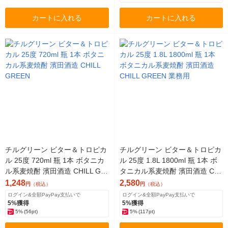
カートに入れる
カートに入れる
チルグリーン ビター＆トロピカ
チルグリーン ビター＆トロピカ
ル 25度 720ml 瓶 1本 ボタニカ
ル 25度 1.8L 1800ml 瓶 1本 ボ
ル系麦焼酎 濱田酒造 CHILL GR
タニカル系麦焼酎 濱田酒造 CHI
EEN
LL GREEN 業務用
1,248
2,580
円
（税込）
円
（税込）
ログイン&全額PayPay支払いで
ログイン&全額PayPay支払いで
5%獲得
5%獲得
5%
(56pt)
5%
(117pt)