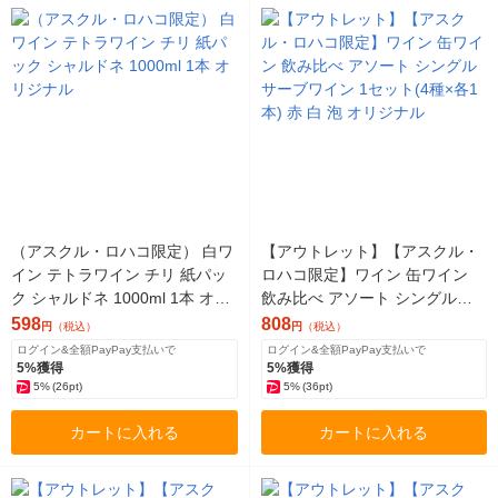
（アスクル・ロハコ限定） 白ワ
【アウトレット】【アスクル・
イン テトラワイン チリ 紙パッ
ロハコ限定】ワイン 缶ワイン
ク シャルドネ 1000ml 1本 オリ
飲み比べ アソート シングルサ
ジナル
ーブワイン 1セット(4種×各1本)
598
808
円
（税込）
円
（税込）
赤 白 泡 オリジナル
ログイン&全額PayPay支払いで
ログイン&全額PayPay支払いで
5%獲得
5%獲得
5%
(26pt)
5%
(36pt)
カートに入れる
カートに入れる