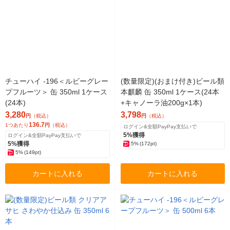
チューハイ -196＜ルビーグレー
(数量限定)(おまけ付き)ビール類
プフルーツ＞ 缶 350ml 1ケース
本麒麟 缶 350ml 1ケース(24本
(24本)
+キャノーラ油200g×1本)
3,280
3,798
円
（税込）
円
（税込）
136.7
1つあたり
円
（税込）
ログイン&全額PayPay支払いで
5%獲得
ログイン&全額PayPay支払いで
5%獲得
5%
(172pt)
5%
(149pt)
カートに入れる
カートに入れる