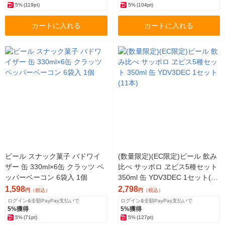
5%
(119pt)
5%
(104pt)
カートに入れる
カートに入れる
ビール スナック菓子 バドワイ
(数量限定)(EC限定)ビール 飲み
ザー 缶 330ml×6缶 クラッツ ペ
比べ サッポロ ヱビス5種セット
ッパーベーコン 6袋入 1個
350ml 缶 YDV3DEC 1セット(11
本)
1,598
2,798
円
（税込）
円
（税込）
ログイン&全額PayPay支払いで
ログイン&全額PayPay支払いで
5%獲得
5%獲得
5%
(71pt)
5%
(127pt)