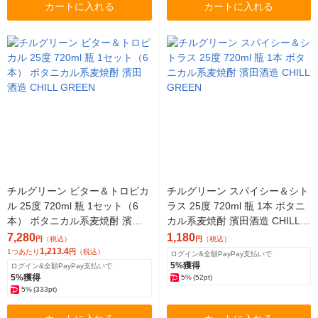
カートに入れる
カートに入れる
チルグリーン ビター＆トロピカ
チルグリーン スパイシー＆シト
ル 25度 720ml 瓶 1セット（6
ラス 25度 720ml 瓶 1本 ボタニ
本） ボタニカル系麦焼酎 濱田
カル系麦焼酎 濱田酒造 CHILL G
酒造 CHILL GREEN
REEN
7,280
1,180
円
（税込）
円
（税込）
1,213.4
1つあたり
円
（税込）
ログイン&全額PayPay支払いで
5%獲得
ログイン&全額PayPay支払いで
5%獲得
5%
(52pt)
5%
(333pt)