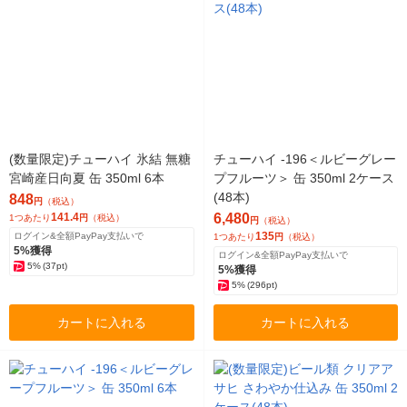
(数量限定)チューハイ 氷結 無糖
チューハイ -196＜ルビーグレー
宮崎産日向夏 缶 350ml 6本
プフルーツ＞ 缶 350ml 2ケース
(48本)
848
円
（税込）
141.4
6,480
1つあたり
円
（税込）
円
（税込）
135
ログイン&全額PayPay支払いで
1つあたり
円
（税込）
5%獲得
ログイン&全額PayPay支払いで
5%
(37pt)
5%獲得
5%
(296pt)
カートに入れる
カートに入れる