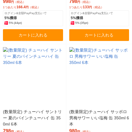
998
798
円
（税込）
円
（税込）
166.4
133
1つあたり
円
（税込）
1つあたり
円
（税込）
ログイン&全額PayPay支払いで
ログイン&全額PayPay支払いで
5%獲得
5%獲得
5%
(44pt)
5%
(35pt)
カートに入れる
カートに入れる
(数量限定) チューハイ サントリ
(数量限定)チューハイ サッポロ
ー 夏のパインチューハイ 缶 35
男梅サワー いい塩梅 缶 350ml 6
0ml 6本
本
798
980
円
（税込）
円
（税込）