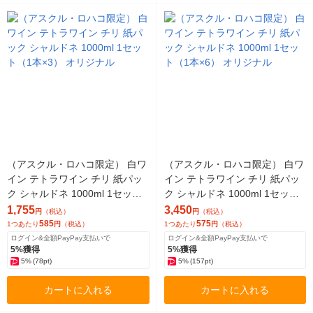
（アスクル・ロハコ限定） 白ワ
（アスクル・ロハコ限定） 白ワ
イン テトラワイン チリ 紙パッ
イン テトラワイン チリ 紙パッ
ク シャルドネ 1000ml 1セット
ク シャルドネ 1000ml 1セット
（1本×3） オリジナル
（1本×6） オリジナル
1,755
3,450
円
（税込）
円
（税込）
585
575
1つあたり
円
（税込）
1つあたり
円
（税込）
ログイン&全額PayPay支払いで
ログイン&全額PayPay支払いで
5%獲得
5%獲得
5%
(78pt)
5%
(157pt)
カートに入れる
カートに入れる