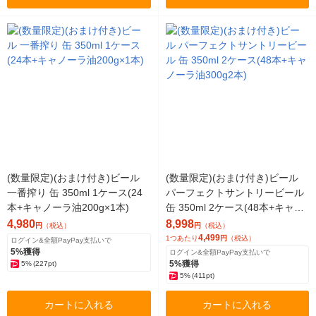
(数量限定)(おまけ付き)ビール
(数量限定)(おまけ付き)ビール
一番搾り 缶 350ml 1ケース(24
パーフェクトサントリービール
本+キャノーラ油200g×1本)
缶 350ml 2ケース(48本+キャノ
ーラ油300g2本)
4,980
8,998
円
（税込）
円
（税込）
4,499
1つあたり
円
（税込）
ログイン&全額PayPay支払いで
5%獲得
ログイン&全額PayPay支払いで
5%獲得
5%
(227pt)
5%
(411pt)
カートに入れる
カートに入れる