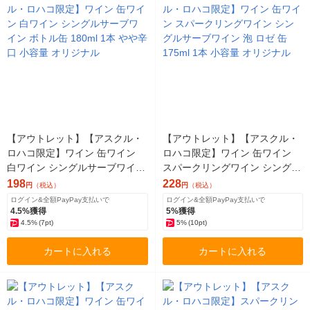
【アウトレット】【アスクル・
【アウトレット】【アスクル・
ロハコ限定】ワイン 缶ワイン
ロハコ限定】ワイン 缶ワイン
白ワイン シングルサーブワイン
スパークリングワイン シングル
ボトル缶 180ml 1本 やや辛口 小
サーブワイン 泡 ロゼ 缶 175ml
198
228
円
（税込）
円
（税込）
容量 オリジナル
1本 小容量 オリジナル
ログイン&全額PayPay支払いで
ログイン&全額PayPay支払いで
4.5%獲得
5%獲得
4.5%
(7pt)
5%
(10pt)
カートに入れる
カートに入れる