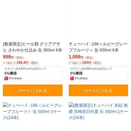
(数量限定)ビール類 クリアアサ
チューハイ -196＜ルビーグレー
ヒ さわやか仕込み 缶 350ml 6本
プフルーツ＞ 缶 500ml 6本
998
1,098
円
（税込）
円
（税込）
166.4
183
1つあたり
円
（税込）
1つあたり
円
（税込）
ログイン&全額PayPay支払いで
ログイン&全額PayPay支払いで
5%獲得
5%獲得
5%
(44pt)
5%
(48pt)
カートに入れる
カートに入れる