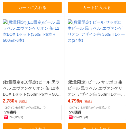
カートに入れる
カートに入れる
(数量限定)(EC限定)ビール 黒ラ
(数量限定) ビール サッポロ 生
ベル エヴァンゲリオン 缶 12本
ビール 黒ラベル エヴァンゲリ
BOX 1セット(350ml×6本＋500
オン デザイン缶 350ml 1ケース
ml×6本)
(24本)
2,780
4,798
円
（税込）
円
（税込）
ログイン&全額PayPay支払いで
ログイン&全額PayPay支払いで
5%獲得
5%獲得
5%
(126pt)
5%
(218pt)