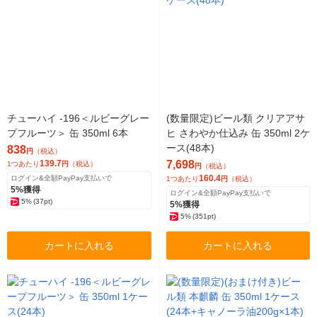
チューハイ -196＜ルビーグレー
(数量限定)ビール類 クリアアサ
プフルーツ＞ 缶 350ml 6本
ヒ さわやか仕込み 缶 350ml 2ケ
ース(48本)
838
円
（税込）
139.7
7,698
1つあたり
円
（税込）
円
（税込）
160.4
ログイン&全額PayPay支払いで
1つあたり
円
（税込）
5%獲得
ログイン&全額PayPay支払いで
5%
(37pt)
5%獲得
5%
(351pt)
カートに入れる
カートに入れる