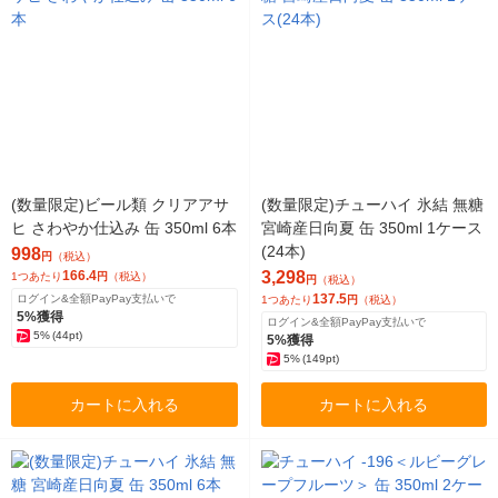
(数量限定)ビール類 クリアアサ
(数量限定)チューハイ 氷結 無糖
ヒ さわやか仕込み 缶 350ml 6本
宮崎産日向夏 缶 350ml 1ケース
(24本)
998
円
（税込）
166.4
3,298
1つあたり
円
（税込）
円
（税込）
137.5
ログイン&全額PayPay支払いで
1つあたり
円
（税込）
5%獲得
ログイン&全額PayPay支払いで
5%
(44pt)
5%獲得
5%
(149pt)
カートに入れる
カートに入れる