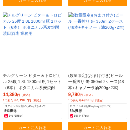
カートに入れる
カートに入れる
チルグリーン ビター＆トロピカ
(数量限定)(おまけ付き)ビール
ル 25度 1.8L 1800ml 瓶 1セット
一番搾り 缶 350ml 2ケース(48
（6本） ボタニカル系麦焼酎 濱
本+キャノーラ油200g×2本)
田酒造 業務用
14,380
9,780
円
（税込）
円
（税込）
2,396.7
4,890
1つあたり
円
（税込）
1つあたり
円
（税込）
ログイン&全額PayPay支払いで
ログイン&全額PayPay支払いで
5%獲得
5%獲得
5%
(658pt)
5%
(447pt)
カートに入れる
カートに入れる