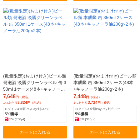
(数量限定)(おまけ付き)ビール類
(数量限定)(おまけ付き)ビール類
発泡酒 淡麗グリーンラベル 缶 3
本麒麟 缶 350ml 2ケース(48本
50ml 1ケース(48本+キャノーラ
+キャノーラ油200g×2本)
油200g×2本)
7,648
7,448
円
（税込）
円
（税込）
3,824
3,724
1つあたり
円
（税込）
1つあたり
円
（税込）
ログイン&全額PayPay支払いで
ログイン&全額PayPay支払いで
5%獲得
5%獲得
5%
(350pt)
5%
(340pt)
カートに入れる
カートに入れる