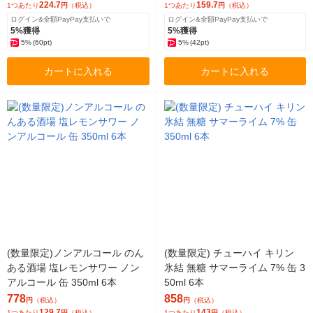
224.7
159.7
1つあたり
円
（税込）
1つあたり
円
（税込）
ログイン&全額PayPay支払いで
ログイン&全額PayPay支払いで
5%獲得
5%獲得
5%
(60pt)
5%
(42pt)
カートに入れる
カートに入れる
(数量限定)ノンアルコール のん
(数量限定) チューハイ キリン
ある酒場 塩レモンサワー ノン
氷結 無糖 サマーライム 7% 缶 3
アルコール 缶 350ml 6本
50ml 6本
778
858
円
（税込）
円
（税込）
129.7
143
1つあたり
円
（税込）
1つあたり
円
（税込）