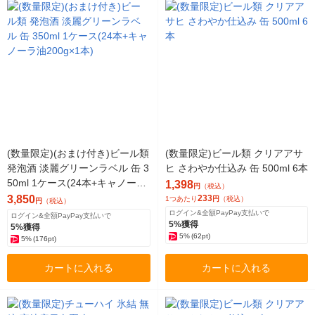
(数量限定)(おまけ付き)ビール類
(数量限定)ビール類 クリアアサ
発泡酒 淡麗グリーンラベル 缶 3
ヒ さわやか仕込み 缶 500ml 6本
50ml 1ケース(24本+キャノーラ
1,398
円
（税込）
油200g×1本)
3,850
233
1つあたり
円
（税込）
円
（税込）
ログイン&全額PayPay支払いで
ログイン&全額PayPay支払いで
5%獲得
5%獲得
5%
(62pt)
5%
(176pt)
カートに入れる
カートに入れる