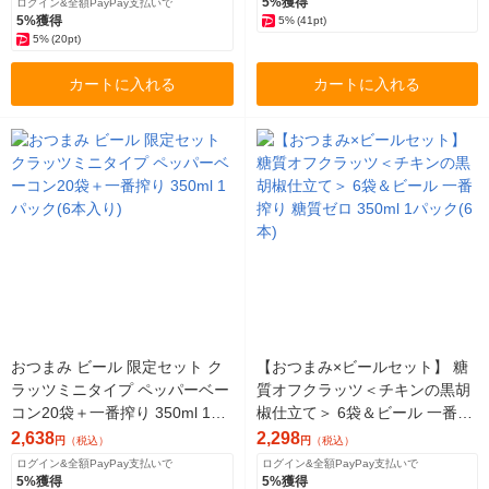
5%獲得
ログイン&全額PayPay支払いで
5%獲得
5%
(41pt)
5%
(20pt)
カートに入れる
カートに入れる
おつまみ ビール 限定セット ク
【おつまみ×ビールセット】 糖
ラッツミニタイプ ペッパーベー
質オフクラッツ＜チキンの黒胡
コン20袋＋一番搾り 350ml 1パ
椒仕立て＞ 6袋＆ビール 一番搾
ック(6本入り)
り 糖質ゼロ 350ml 1パック(6本)
2,638
2,298
円
（税込）
円
（税込）
ログイン&全額PayPay支払いで
ログイン&全額PayPay支払いで
5%獲得
5%獲得