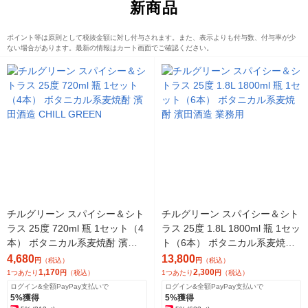
新商品
ポイント等は原則として税抜金額に対し付与されます。また、表示よりも付与数、付与率が少
ない場合があります。最新の情報はカート画面でご確認ください。
チルグリーン スパイシー＆シト
チルグリーン スパイシー＆シト
ラス 25度 720ml 瓶 1セット（4
ラス 25度 1.8L 1800ml 瓶 1セッ
本） ボタニカル系麦焼酎 濱田
ト（6本） ボタニカル系麦焼酎
酒造 CHILL GREEN
濱田酒造 業務用
4,680
13,800
円
（税込）
円
（税込）
1,170
2,300
1つあたり
円
（税込）
1つあたり
円
（税込）
ログイン&全額PayPay支払いで
ログイン&全額PayPay支払いで
5%獲得
5%獲得