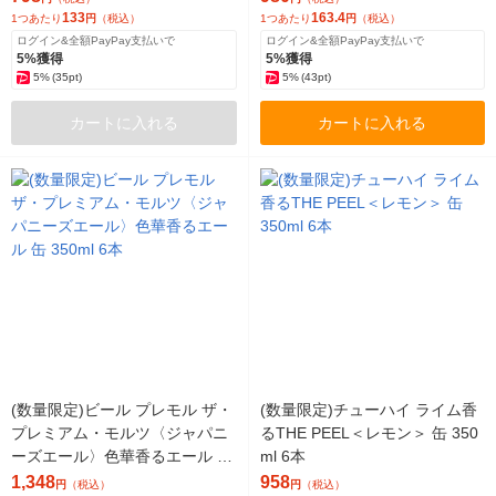
133
163.4
1つあたり
円
（税込）
1つあたり
円
（税込）
ログイン&全額PayPay支払いで
ログイン&全額PayPay支払いで
5%獲得
5%獲得
5%
(35pt)
5%
(43pt)
カートに入れる
カートに入れる
(数量限定)ビール プレモル ザ・
(数量限定)チューハイ ライム香
プレミアム・モルツ〈ジャパニ
るTHE PEEL＜レモン＞ 缶 350
ーズエール〉色華香るエール 缶
ml 6本
350ml 6本
1,348
958
円
（税込）
円
（税込）