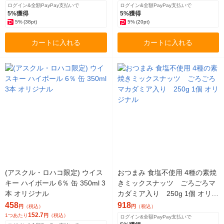
ログイン&全額PayPay支払いで
ログイン&全額PayPay支払いで
5%獲得
5%獲得
5%
(38pt)
5%
(20pt)
カートに入れる
カートに入れる
(アスクル・ロハコ限定) ウイス
おつまみ 食塩不使用 4種の素焼
キー ハイボール 6％ 缶 350ml 3
きミックスナッツ ごろごろマ
本 オリジナル
カダミア入り 250g 1個 オリジ
ナル
458
918
円
（税込）
円
（税込）
152.7
1つあたり
円
（税込）
ログイン&全額PayPay支払いで