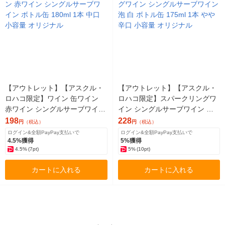
【アウトレット】【アスクル・
【アウトレット】【アスクル・
ロハコ限定】ワイン 缶ワイン
ロハコ限定】スパークリングワ
赤ワイン シングルサーブワイン
イン シングルサーブワイン 泡
ボトル缶 180ml 1本 中口 小容量
白 ボトル缶 175ml 1本 やや辛口
198
228
円
（税込）
円
（税込）
オリジナル
小容量 オリジナル
ログイン&全額PayPay支払いで
ログイン&全額PayPay支払いで
4.5%獲得
5%獲得
4.5%
(7pt)
5%
(10pt)
カートに入れる
カートに入れる