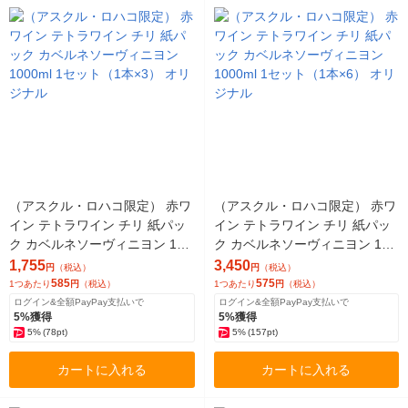
（アスクル・ロハコ限定） 赤ワ
（アスクル・ロハコ限定） 赤ワ
イン テトラワイン チリ 紙パッ
イン テトラワイン チリ 紙パッ
ク カベルネソーヴィニヨン 100
ク カベルネソーヴィニヨン 100
0ml 1セット（1本×3） オリジナ
0ml 1セット（1本×6） オリジナ
1,755
3,450
円
（税込）
円
（税込）
ル
ル
585
575
1つあたり
円
（税込）
1つあたり
円
（税込）
ログイン&全額PayPay支払いで
ログイン&全額PayPay支払いで
5%獲得
5%獲得
5%
(78pt)
5%
(157pt)
カートに入れる
カートに入れる