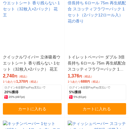
クイックルワイパー 立体吸着ウ
トイレットペーパー ダブル 3倍
エットシート 香り残らない 1セ
長持ち 6ロール 75m 再生紙配合
ット（32枚入×2パック） 花王
スコッティフラワーパック 1セ
ット（2パック12ロール入）花
2,740
1,376
円
（税込）
円
（税込）
の香り
1,370
688
1つあたり
円
（税込）
1つあたり
円
（税込）
ログイン&全額PayPay支払いで
ログイン&全額PayPay支払いで
20%獲得
5%獲得
20%
(497pt)
5%
(61pt)
カートに入れる
カートに入れる