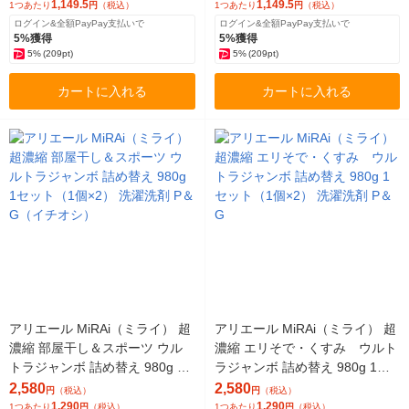
＆G
1,149.5
1,149.5
1つあたり
円
（税込）
1つあたり
円
（税込）
ログイン&全額PayPay支払いで
ログイン&全額PayPay支払いで
5%獲得
5%獲得
5%
(209pt)
5%
(209pt)
カートに入れる
カートに入れる
アリエール MiRAi（ミライ） 超
アリエール MiRAi（ミライ） 超
濃縮 部屋干し＆スポーツ ウル
濃縮 エリそで・くすみ ウルト
トラジャンボ 詰め替え 980g 1
ラジャンボ 詰め替え 980g 1セ
セット（1個×2） 洗濯洗剤 P＆
ット（1個×2） 洗濯洗剤 P＆G
2,580
2,580
円
（税込）
円
（税込）
G（イチオシ）
1,290
1,290
1つあたり
円
（税込）
1つあたり
円
（税込）