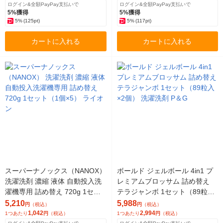
ログイン&全額PayPay支払いで
ログイン&全額PayPay支払いで
5%獲得
5%獲得
5%
(125pt)
5%
(117pt)
カートに入れる
カートに入れる
スーパーナノックス（NANOX）
ボールド ジェルボール 4in1 プ
洗濯洗剤 濃縮 液体 自動投入洗
レミアムブロッサム 詰め替え
濯機専用 詰め替え 720g 1セッ
テラジャンボ 1セット（89粒入
ト（1個×5） ライオン
×2個） 洗濯洗剤 P＆G
5,210
5,988
円
（税込）
円
（税込）
1,042
2,994
1つあたり
円
（税込）
1つあたり
円
（税込）