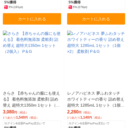
5%獲得
5%獲得
5%
(181pt)
5%
(276pt)
カートに入れる
カートに入れる
さらさ 【赤ちゃんの服にも使え
レノアハピネス 夢ふわタッチ
る】 着色料無添加 柔軟剤 詰め
ホワイトティーの香り 詰め替え
替え 超特大1350m 1セット（2
超特大 1285mL 1セット（1個×
個入） P＆G
2） 柔軟剤 P＆G
3,080
2,280
円
（税込）
円
（税込）
1,540
1,140
1つあたり
円
（税込）
1つあたり
円
（税込）
ログイン&全額PayPay支払いで
ログイン&全額PayPay支払いで
5%獲得
5%獲得