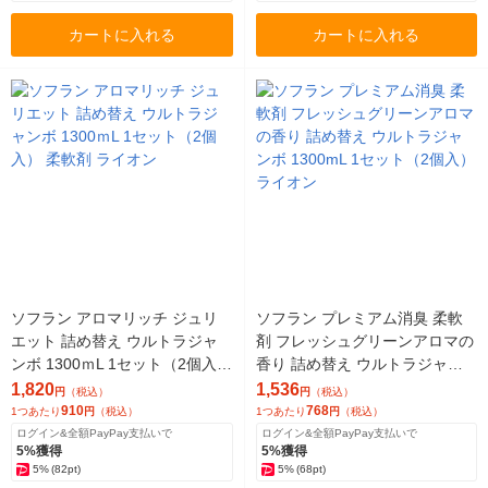
カートに入れる
カートに入れる
ソフラン アロマリッチ ジュリ
ソフラン プレミアム消臭 柔軟
エット 詰め替え ウルトラジャ
剤 フレッシュグリーンアロマの
ンボ 1300ｍL 1セット（2個入）
香り 詰め替え ウルトラジャン
柔軟剤 ライオン
ボ 1300mL 1セット（2個入）ラ
1,820
1,536
円
（税込）
円
（税込）
イオン
910
768
1つあたり
円
（税込）
1つあたり
円
（税込）
ログイン&全額PayPay支払いで
ログイン&全額PayPay支払いで
5%獲得
5%獲得
5%
(82pt)
5%
(68pt)