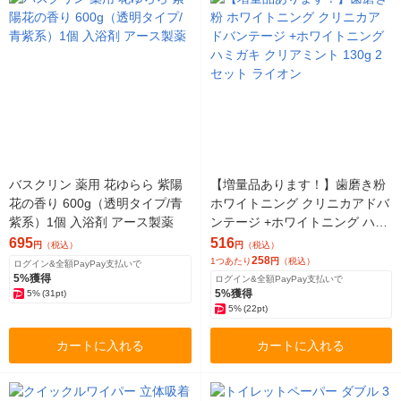
バスクリン 薬用 花ゆらら 紫陽
【増量品あります！】歯磨き粉
花の香り 600g（透明タイプ/青
ホワイトニング クリニカアドバ
紫系）1個 入浴剤 アース製薬
ンテージ +ホワイトニング ハミ
ガキ クリアミント 130g 2セッ
695
516
円
（税込）
円
（税込）
ト ライオン
258
1つあたり
円
（税込）
ログイン&全額PayPay支払いで
5%獲得
ログイン&全額PayPay支払いで
5%獲得
5%
(31pt)
5%
(22pt)
カートに入れる
カートに入れる