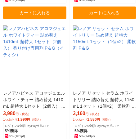
カートに入れる
カートに入れる
レノアハピネス アロマジュエル
レノア リセット セラム ホワイ
ホワイトティー 詰め替え 1410
トリリー 詰め替え 超特大 1150
mL 超特大 1セット（2個入） 香
mL 1セット（1個×2） 柔軟剤 P
り付け専用剤 P＆G（イチオ
＆G
3,980
3,160
円
（税込）
円
（税込）
シ）
1,990
1,580
1つあたり
円
（税込）
1つあたり
円
（税込）
ログイン&全額PayPay支払いで
ログイン&全額PayPay支払いで
5%獲得
5%獲得
5%
(181pt)
5%
(143pt)