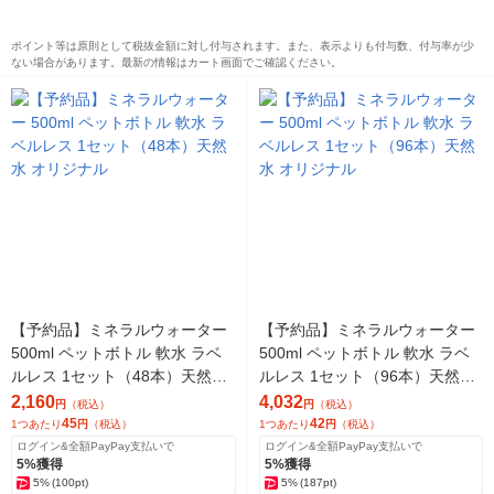
ポイント等は原則として税抜金額に対し付与されます。また、表示よりも付与数、付与率が少
ない場合があります。最新の情報はカート画面でご確認ください。
【予約品】ミネラルウォーター
【予約品】ミネラルウォーター
500ml ペットボトル 軟水 ラベ
500ml ペットボトル 軟水 ラベ
ルレス 1セット（48本）天然水
ルレス 1セット（96本）天然水
オリジナル
オリジナル
2,160
4,032
円
（税込）
円
（税込）
45
42
1つあたり
円
（税込）
1つあたり
円
（税込）
ログイン&全額PayPay支払いで
ログイン&全額PayPay支払いで
5%獲得
5%獲得
5%
(100pt)
5%
(187pt)