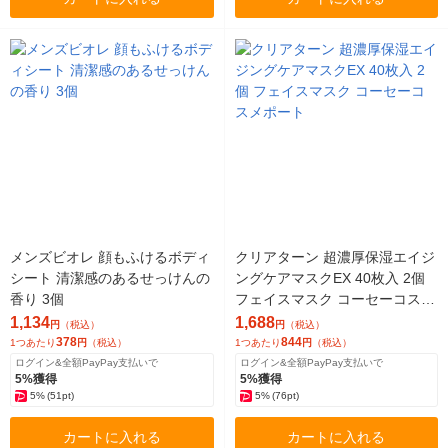
メンズビオレ 顔もふけるボディ
クリアターン 超濃厚保湿エイジ
シート 清潔感のあるせっけんの
ングケアマスクEX 40枚入 2個
香り 3個
フェイスマスク コーセーコスメ
ポート
1,134
1,688
円
（税込）
円
（税込）
378
844
1つあたり
円
（税込）
1つあたり
円
（税込）
ログイン&全額PayPay支払いで
ログイン&全額PayPay支払いで
5%獲得
5%獲得
5%
(51pt)
5%
(76pt)
カートに入れる
カートに入れる