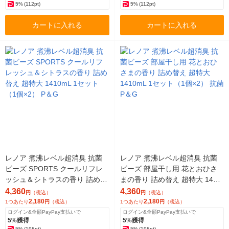
5%
(112pt)
5%
(112pt)
カートに入れる
カートに入れる
レノア 煮沸レベル超消臭 抗菌
レノア 煮沸レベル超消臭 抗菌
ビーズ SPORTS クールリフレ
ビーズ 部屋干し用 花とおひさ
ッシュ＆シトラスの香り 詰め替
まの香り 詰め替え 超特大 1410
え 超特大 1410mL 1セット（1
mL 1セット（1個×2） 抗菌 P＆
4,360
4,360
円
（税込）
円
（税込）
個×2） P＆G
G
2,180
2,180
1つあたり
円
（税込）
1つあたり
円
（税込）
ログイン&全額PayPay支払いで
ログイン&全額PayPay支払いで
5%獲得
5%獲得
5%
(198pt)
5%
(198pt)