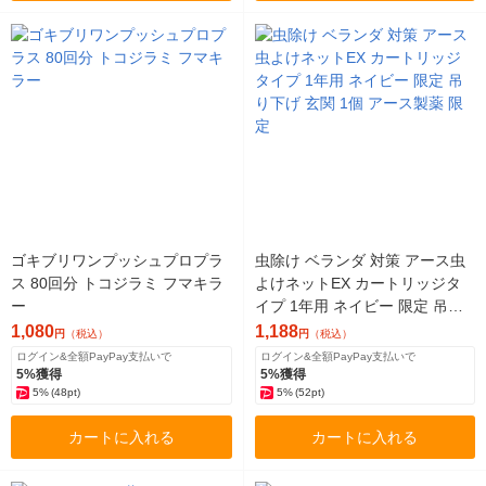
ゴキブリワンプッシュプロプラ
虫除け ベランダ 対策 アース虫
ス 80回分 トコジラミ フマキラ
よけネットEX カートリッジタ
ー
イプ 1年用 ネイビー 限定 吊り
下げ 玄関 1個 アース製薬 限定
1,080
1,188
円
（税込）
円
（税込）
ログイン&全額PayPay支払いで
ログイン&全額PayPay支払いで
5%獲得
5%獲得
5%
(48pt)
5%
(52pt)
カートに入れる
カートに入れる