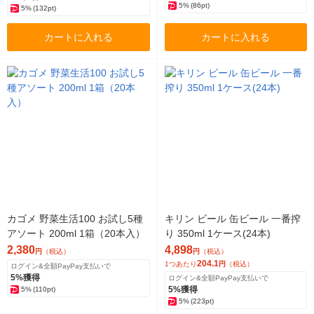
5%
(86pt)
5%
(132pt)
カートに入れる
カートに入れる
カゴメ 野菜生活100 お試し5種
キリン ビール 缶ビール 一番搾
アソート 200ml 1箱（20本入）
り 350ml 1ケース(24本)
2,380
4,898
円
（税込）
円
（税込）
204.1
1つあたり
円
（税込）
ログイン&全額PayPay支払いで
5%獲得
ログイン&全額PayPay支払いで
5%獲得
5%
(110pt)
5%
(223pt)