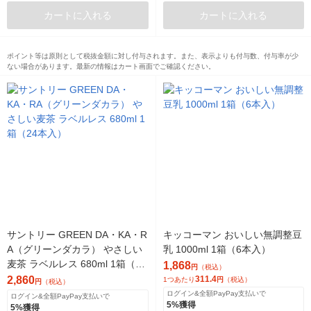
カートに入れる
カートに入れる
ポイント等は原則として税抜金額に対し付与されます。また、表示よりも付与数、付与率が少
ない場合があります。最新の情報はカート画面でご確認ください。
サントリー GREEN DA・KA・R
キッコーマン おいしい無調整豆
A（グリーンダカラ） やさしい
乳 1000ml 1箱（6本入）
麦茶 ラベルレス 680ml 1箱（24
1,868
円
（税込）
本入）
2,860
311.4
1つあたり
円
（税込）
円
（税込）
ログイン&全額PayPay支払いで
ログイン&全額PayPay支払いで
5%獲得
5%獲得