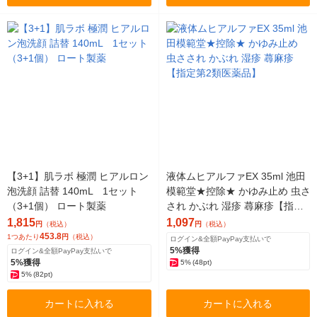
【3+1】肌ラボ 極潤 ヒアルロン
液体ムヒアルファEX 35ml 池田
泡洗顔 詰替 140mL 1セット
模範堂★控除★ かゆみ止め 虫さ
（3+1個） ロート製薬
され かぶれ 湿疹 蕁麻疹【指定
第2類医薬品】
1,815
1,097
円
（税込）
円
（税込）
453.8
1つあたり
円
（税込）
ログイン&全額PayPay支払いで
5%獲得
ログイン&全額PayPay支払いで
5%獲得
5%
(48pt)
5%
(82pt)
カートに入れる
カートに入れる