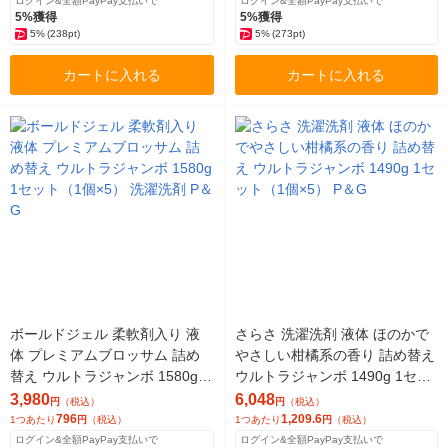
ログイン&全額PayPay支払いで
ログイン&全額PayPay支払いで
5%獲得
5%獲得
5%
(238pt)
5%
(273pt)
カートに入れる
カートに入れる
ボールドジェル 柔軟剤入り 液
さらさ 洗濯洗剤 液体 ほのかで
体 プレミアムブロッサム 詰め
やさしい柑橘系の香り 詰め替え
替え ウルトラジャンボ 1580g 1
ウルトラジャンボ 1490g 1セッ
セット（1個×5） 洗濯洗剤 P＆
ト（1個×5） P＆G
3,980
6,048
円
（税込）
円
（税込）
G
796
1,209.6
1つあたり
円
（税込）
1つあたり
円
（税込）
ログイン&全額PayPay支払いで
ログイン&全額PayPay支払いで