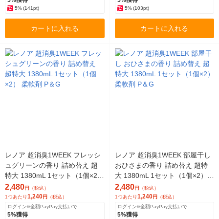
5%
(141pt)
5%
(103pt)
カートに入れる
カートに入れる
レノア 超消臭1WEEK フレッシ
レノア 超消臭1WEEK 部屋干し
ュグリーンの香り 詰め替え 超
おひさまの香り 詰め替え 超特
特大 1380mL 1セット（1個×2）
大 1380mL 1セット（1個×2）
柔軟剤 P＆G
柔軟剤 P＆G
2,480
2,480
円
（税込）
円
（税込）
1,240
1,240
1つあたり
円
（税込）
1つあたり
円
（税込）
ログイン&全額PayPay支払いで
ログイン&全額PayPay支払いで
5%獲得
5%獲得