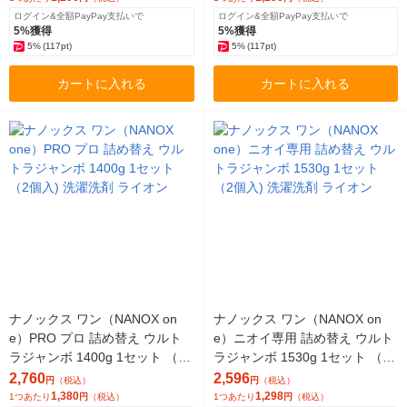
ログイン&全額PayPay支払いで
ログイン&全額PayPay支払いで
5%獲得
5%獲得
5%
(117pt)
5%
(117pt)
カートに入れる
カートに入れる
ナノックス ワン（NANOX on
ナノックス ワン（NANOX on
e）PRO プロ 詰め替え ウルト
e）ニオイ専用 詰め替え ウルト
ラジャンボ 1400g 1セット （2
ラジャンボ 1530g 1セット （2
個入) 洗濯洗剤 ライオン
個入) 洗濯洗剤 ライオン
2,760
2,596
円
（税込）
円
（税込）
1,380
1,298
1つあたり
円
（税込）
1つあたり
円
（税込）