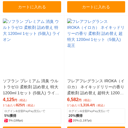
カートに入れる
カートに入れる
ソフラン プレミアム 消臭 ウル
フレアフレグランス IROKA（イ
トラゼロ 柔軟剤 詰め替え 特大
ロカ） ネイキッドリリーの香り
1200ml 1セット (5個入) ライオ
柔軟剤 詰め替え 超特大 1200ml
ン
1セット（5個入) 花王
4,125
6,582
円
（税込）
円
（税込）
825
1,316.4
1つあたり
円
（税込）
1つあたり
円
（税込）
ログイン&全額PayPay支払いで
ログイン&全額PayPay支払いで
5%獲得
20%獲得
5%
(188pt)
20%
(1,197pt)