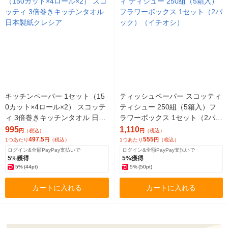
キッチンペーパー 1セット（15
ティッシュペーパー スコッティ
0カット×4ロール×2） スコッテ
ティシュー 250組（5箱入）フ
ィ 3倍巻きキッチンタオル 日本
ラワーボックス 1セット（2パッ
製紙クレシア
ク）（イチオシ）
995
1,110
円
（税込）
円
（税込）
497.5
555
1つあたり
円
（税込）
1つあたり
円
（税込）
ログイン&全額PayPay支払いで
ログイン&全額PayPay支払いで
5%獲得
5%獲得
5%
(44pt)
5%
(50pt)
カートに入れる
カートに入れる