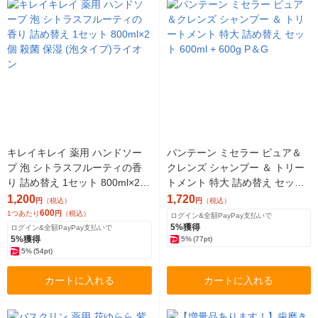
キレイキレイ 薬用 ハンドソー
パンテーン ミセラー ピュア＆
プ 泡 シトラスフルーティの香
クレンズ シャンプー ＆ トリー
り 詰め替え 1セット 800ml×2個
トメント 特大 詰め替え セット
殺菌 保湿 (泡タイプ)ライオン
600ml + 600g P＆G
1,200
1,720
円
（税込）
円
（税込）
600
1つあたり
円
（税込）
ログイン&全額PayPay支払いで
5%獲得
ログイン&全額PayPay支払いで
5%獲得
5%
(77pt)
5%
(54pt)
カートに入れる
カートに入れる