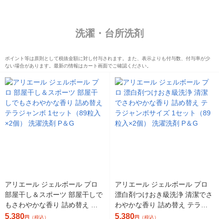
洗濯・台所洗剤
ポイント等は原則として税抜金額に対し付与されます。また、表示よりも付与数、付与率が少
ない場合があります。最新の情報はカート画面でご確認ください。
アリエール ジェルボール プロ
アリエール ジェルボール プロ
部屋干し＆スポーツ 部屋干しで
漂白剤つけおき級洗浄 清潔でさ
もさわやかな香り 詰め替え テ
わやかな香り 詰め替え テラジ
ラジャンボ 1セット（89粒入×2
ャンボサイズ 1セット（89粒入
5,380
5,380
円
（税込）
円
（税込）