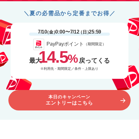
＼夏の必需品から定番までお得／
7/10
0:00〜7/12
25:59
（金）
（日）
PayPayポイント
（期間限定）
14.5
%
最大
戻ってくる
※利用先・期間限定／条件・上限あり
本日のキャンペーン
エントリーはこちら