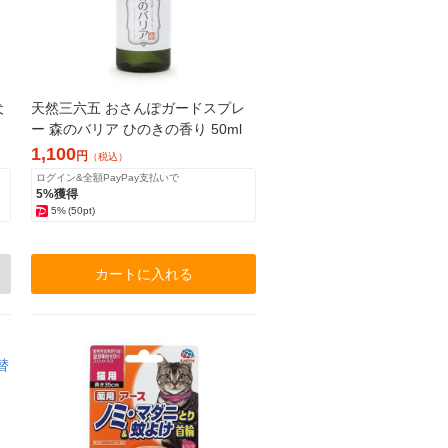
犬
天然三六五 おさんぽガードスプレ
ー 森のバリア ひのきの香り 50ml
1,100
円
（税込）
ログイン&全額PayPay支払いで
5%獲得
5%
(50pt)
カートに入れる