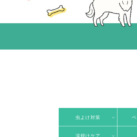
虫よけ対策
ペ
涙焼けケア