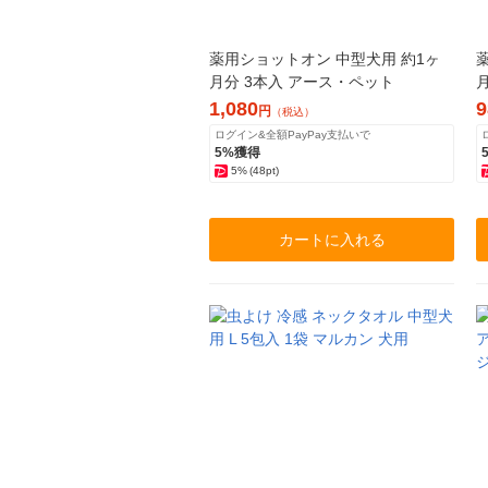
薬用ショットオン 中型犬用 約1ヶ
月分 3本入 アース・ペット
1,080
9
円
（税込）
ログイン&全額PayPay支払いで
5%獲得
5%
(48pt)
カートに入れる