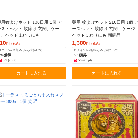
薬用蚊よけネット 130日用 1個 ア
薬用 蚊よけネット 210日用 1個 
ース・ペット 蚊除け 玄関、ケー
ースペット 蚊除け 玄関、ケージ
ジ、ベッドまわりにも
ベッドまわりにも 新商品
10
1,380
円
円
（税込）
（税込）
ログイン&全額PayPay支払いで
ログイン&全額PayPay支払いで
5%獲得
5%獲得
5%
(40pt)
5%
(61pt)
カートに入れる
カートに入れる