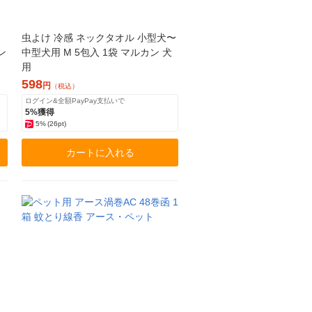
虫よけ 冷感 ネックタオル 小型犬〜
ン
中型犬用 M 5包入 1袋 マルカン 犬
用
598
円
（税込）
ログイン&全額PayPay支払いで
5%獲得
5%
(26pt)
カートに入れる