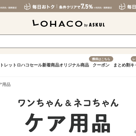
獲得はこちら
レ
トレット
ロハコセール
新着商品
オリジナル商品
クーポン
まとめ割
キ
ア用品