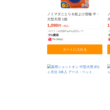
ノミマダニとり＆蚊よけ首輪 中・
大型犬用 1個
1,090
1
円
（税込）
ログイン&全額PayPay支払いで
5%獲得
5%
(48pt)
カートに入れる