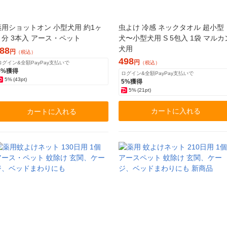
薬用ショットオン 小型犬用 約1ヶ
虫よけ 冷感 ネックタオル 超小型
月分 3本入 アース・ペット
犬〜小型犬用 S 5包入 1袋 マルカ
犬用
88
円
（税込）
498
円
ログイン&全額PayPay支払いで
（税込）
5%獲得
ログイン&全額PayPay支払いで
5%
(43pt)
5%獲得
5%
(21pt)
カートに入れる
カートに入れる