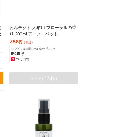
物
わんテクト 犬猫用 フローラルの香
カ
り 200ml アース・ペット
768
円
（税込）
ログイン&全額PayPay支払いで
5%獲得
5%
(33pt)
カートに入れる