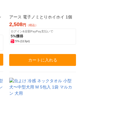
シ
アース 電子ノミとりホイホイ 1個
2,508
円
（税込）
ログイン&全額PayPay支払いで
5%獲得
5%
(113pt)
カートに入れる