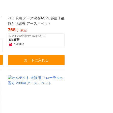
ア
ペット用 アース渦巻AC 48巻函 1箱
、
蚊とり線香 アース・ペット
768
円
（税込）
ログイン&全額PayPay支払いで
5%獲得
5%
(33pt)
カートに入れる