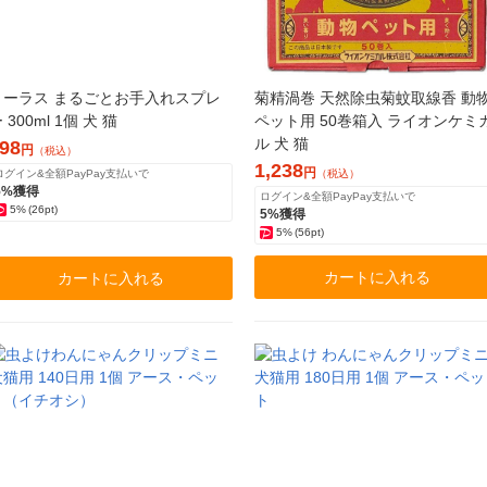
トーラス まるごとお手入れスプレ
菊精渦巻 天然除虫菊蚊取線香 動
 300ml 1個 犬 猫
ペット用 50巻箱入 ライオンケミ
ル 犬 猫
98
円
（税込）
1,238
円
ログイン&全額PayPay支払いで
（税込）
5%獲得
ログイン&全額PayPay支払いで
5%
(26pt)
5%獲得
5%
(56pt)
カートに入れる
カートに入れる