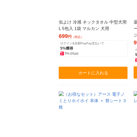
虫よけ 冷感 ネックタオル 中型犬用
L 5包入 1袋 マルカン 犬用
699
円
（税込）
9
ログイン&全額PayPay支払いで
5%獲得
5%
(31pt)
カートに入れる