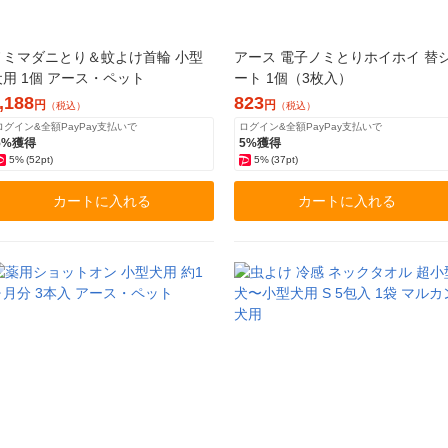
ノミマダニとり＆蚊よけ首輪 小型
アース 電子ノミとりホイホイ 替
犬用 1個 アース・ペット
ート 1個（3枚入）
,188
823
円
円
（税込）
（税込）
ログイン&全額PayPay支払いで
ログイン&全額PayPay支払いで
5%獲得
5%獲得
5%
(52pt)
5%
(37pt)
カートに入れる
カートに入れる