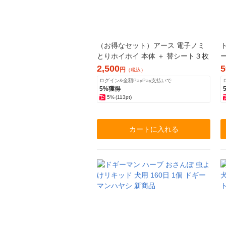
（お得なセット）アース 電子ノミ
とりホイホイ 本体 ＋ 替シート３枚
ー
2,500
5
円
（税込）
ログイン&全額PayPay支払いで
5%獲得
5%
(113pt)
カートに入れる