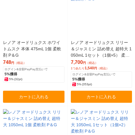
レノア オードリュクス ホワイ
レノア オードリュクス リリー
トムスク 本体 475mL 1個 柔軟
＆ジャスミン 詰め替え 超特大 1
剤 P＆G
050mL 1セット（1個×5） 柔軟
剤 P＆G
748
7,700
円
（税込）
円
（税込）
1,540
1つあたり
円
（税込）
ログイン&全額PayPay支払いで
5%獲得
ログイン&全額PayPay支払いで
5%獲得
5%
(32pt)
5%
(353pt)
カートに入れる
カートに入れる