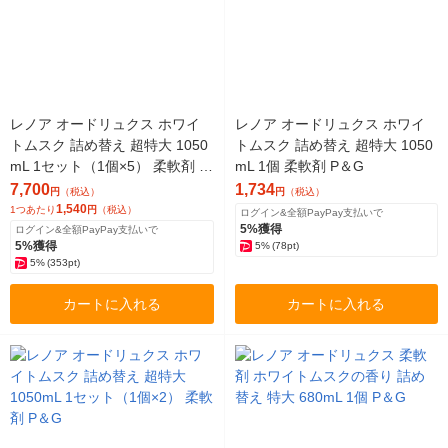
レノア オードリュクス ホワイ
レノア オードリュクス ホワイ
トムスク 詰め替え 超特大 1050
トムスク 詰め替え 超特大 1050
mL 1セット（1個×5） 柔軟剤 P
mL 1個 柔軟剤 P＆G
＆G
7,700
1,734
円
（税込）
円
（税込）
1,540
1つあたり
円
（税込）
ログイン&全額PayPay支払いで
5%獲得
ログイン&全額PayPay支払いで
5%獲得
5%
(78pt)
5%
(353pt)
カートに入れる
カートに入れる