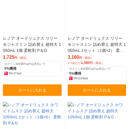
レノア オードリュクス リリー
レノア オードリュクス リリー
＆ジャスミン 詰め替え 超特大 1
＆ジャスミン 詰め替え 超特大 1
050mL 1個 柔軟剤 P＆G
050mL 1セット（1個×2） 柔軟
剤 P＆G
1,725
3,160
円
（税込）
円
（税込）
1,580
1つあたり
円
（税込）
ログイン&全額PayPay支払いで
5%獲得
ログイン&全額PayPay支払いで
5%獲得
5%
(77pt)
5%
(143pt)
カートに入れる
カートに入れる