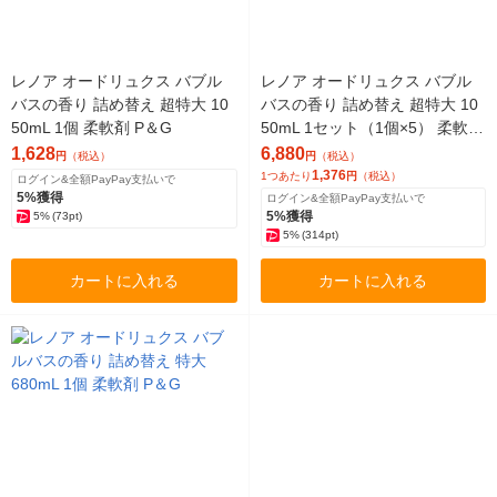
レノア オードリュクス バブル
レノア オードリュクス バブル
バスの香り 詰め替え 超特大 10
バスの香り 詰め替え 超特大 10
50mL 1個 柔軟剤 P＆G
50mL 1セット（1個×5） 柔軟剤
P＆G
1,628
6,880
円
（税込）
円
（税込）
1,376
1つあたり
円
（税込）
ログイン&全額PayPay支払いで
5%獲得
ログイン&全額PayPay支払いで
5%獲得
5%
(73pt)
5%
(314pt)
カートに入れる
カートに入れる