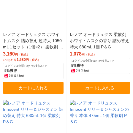
レノア オードリュクス ホワイ
レノア オードリュクス 柔軟剤
トムスク 詰め替え 超特大 1050
ホワイトムスクの香り 詰め替え
mL 1セット（1個×2） 柔軟剤 P
特大 680mL 1個 P＆G
＆G
3,160
1,078
円
（税込）
円
（税込）
1,580
1つあたり
円
（税込）
ログイン&全額PayPay支払いで
5%獲得
ログイン&全額PayPay支払いで
5%獲得
5%
(48pt)
5%
(143pt)
カートに入れる
カートに入れる