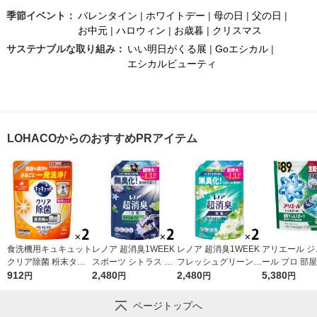
季節イベント：
バレンタイン
|
ホワイトデー
|
母の日
|
父の日
|
お中元
|
ハロウィン
|
お歳暮
|
クリスマス
サステナブルな取り組み：
いい明日がくる展
|
Goエシカル
|
エシカルビューティ
LOHACOからのおすすめPRアイテム
食洗機用キュキュット
レノア 超消臭1WEEK
レノア 超消臭1WEEK
アリエール ジ
クリア除菌 粉末タイ
スポーツ シトラス 詰
フレッシュグリーンの
ール プロ 部
プ オレンジ 詰め替え
912
め替え 超特大 1380m
2,480
香り 詰め替え 超特大
2,480
スポーツ 部屋
5,380
円
円
円
円
500g 1セット（2個
L 1セット（1個×2）
1380mL 1セット（1
もさわやかな香
入） 食洗機用洗剤 花
柔軟剤 P＆G
個×2） 柔軟剤 P＆G
め替え テラジ
ページトップへ
王
1セット（89粒