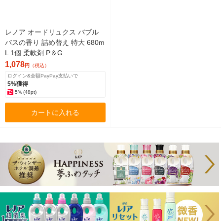
レノア オードリュクス バブル
バスの香り 詰め替え 特大 680m
L 1個 柔軟剤 P＆G
1,078
円
（税込）
ログイン&全額PayPay支払いで
5%獲得
5%
(48pt)
カートに入れる