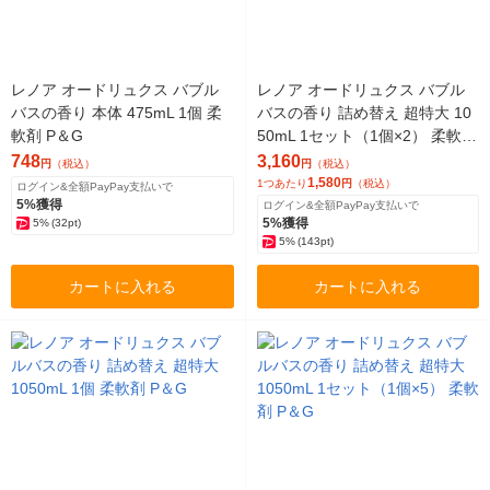
レノア オードリュクス バブル
レノア オードリュクス バブル
バスの香り 本体 475mL 1個 柔
バスの香り 詰め替え 超特大 10
軟剤 P＆G
50mL 1セット（1個×2） 柔軟剤
P＆G
748
3,160
円
（税込）
円
（税込）
1,580
1つあたり
円
（税込）
ログイン&全額PayPay支払いで
5%獲得
ログイン&全額PayPay支払いで
5%獲得
5%
(32pt)
5%
(143pt)
カートに入れる
カートに入れる