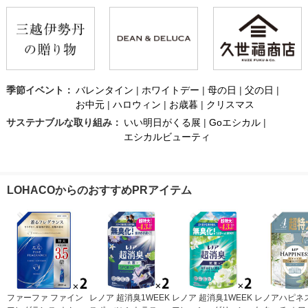
季節イベント：
バレンタイン
|
ホワイトデー
|
母の日
|
父の日
|
お中元
|
ハロウィン
|
お歳暮
|
クリスマス
サステナブルな取り組み：
いい明日がくる展
|
Goエシカル
|
エシカルビューティ
LOHACOからのおすすめPRアイテム
ファーファ ファイン
レノア 超消臭1WEEK
レノア 超消臭1WEEK
レノアハピネス