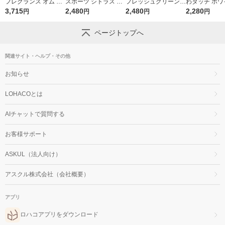
フレグランス オム 詰
スポーツ シトラス 詰
フレッシュグリーンの
わタッチ ホワ
め替え 特大 2000mL
3,715
め替え 超特大 1380m
2,480
香り 詰め替え 超特大
2,480
ィーの香り 詰
2,280
円
円
円
円
1セット(1個×2) 柔軟
L 1セット（1個×2）
1380mL 1セット（1
超特大 1285m
剤 NSファーファ
柔軟剤 P＆G
個×2） 柔軟剤 P＆G
ト（1個×2） 
ページトップへ
＆G
関連サイト・ヘルプ・その他
お知らせ
LOHACOとは
AIチャットで質問する
お客様サポート
ASKUL（法人向け）
アスクル株式会社（会社概要）
アプリ
ロハコアプリをダウンロード