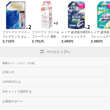
ファーファ ファイン
ファーファ フリー＆
レノア 超消臭1WEEK
レノア 超消臭1
フレグランス オム 詰
フリーアンド 柔軟剤
スポーツ シトラス 詰
フレッシュグ
め替え 特大 2000mL
3,715
無香料 詰め替え 1500
2,791
め替え 超特大 1380m
2,480
香り 詰め替え
2,480
円
円
円
円
1セット(1個×2) 柔軟
ml 1セット（2個入）
L 1セット（1個×2）
1380mL 1セ
剤 NSファーファ
柔軟剤 NSファーフ
柔軟剤 P＆G
個×2） 柔軟剤
ページトップへ
ァ・ジャパン
関連サイト・ヘルプ・その他
お知らせ
LOHACOとは
AIチャットで質問する
お客様サポート