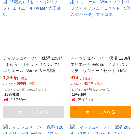
ティッシュペーパー 保湿 180組
ティッシュペーパー 保湿 120組
（5箱入） 1セット（2パック）
エリエール +Water ソフトパッ
エリエール+Water 大王製紙
クティッシュー 1セット（5個入
×2パック）大王製紙
1,380
914
円
（税込）
円
（税込）
690
457
1つあたり
円
（税込）
1つあたり
円
（税込）
ログイン&全額PayPay支払いで
ログイン&全額PayPay支払いで
15%獲得
15%獲得
15%
(186pt)
15%
(124pt)
カートに入れる
カートに入れる