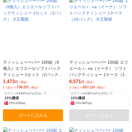
ティッシュペーパー 160組（8
ティッシュペーパー 150組 エリ
個入）エリエールソフトパック
エール i：na（イーナ） ソフト
ティシュー 1セット（2パック）
パックティシュー 1ケース（10
大王製紙
パック） 大王製紙
1,473
6,571
円
（税込）
円
（税込）
736.5
657.1
1つあたり
円
（税込）
1つあたり
円
（税込）
ログイン&全額PayPay支払いで
ログイン&全額PayPay支払いで
15%獲得
15%獲得
15%
(200pt)
15%
(897pt)
カートに入れる
カートに入れる