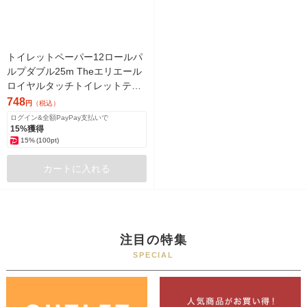
トイレットペーパー12ロールパ
ルプダブル25m Theエリエール
ロイヤルタッチトイレットティ
シュー 1パック（12個入）大王
748
円
（税込）
製紙
ログイン&全額PayPay支払いで
15%獲得
15%
(100pt)
カートに入れる
注目の特集
SPECIAL