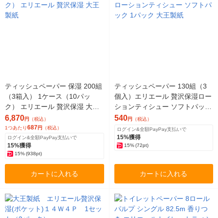
ティッシュペーパー 保湿 200組
ティッシュペーパー 130組（3
（3箱入） 1ケース（10パッ
個入）エリエール 贅沢保湿ロー
ク） エリエール 贅沢保湿 大王
ションティシュー ソフトパック
製紙
1パック 大王製紙
6,870
540
円
（税込）
円
（税込）
687
1つあたり
円
（税込）
ログイン&全額PayPay支払いで
15%獲得
ログイン&全額PayPay支払いで
15%獲得
15%
(72pt)
15%
(938pt)
カートに入れる
カートに入れる