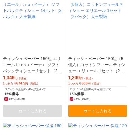
ティッシュペーパー 150組 エリ
ティッシュペーパー 150組（5
エール i：na（イーナ） ソフト
個入）コットンフィールティシ
パックティシュー 1セット（2パ
ュー エリエール 1セット（2パ
ック）大王製紙
ック）大王製紙
1,349
1,200
円
（税込）
円
（税込）
674.5
600
1つあたり
円
（税込）
1つあたり
円
（税込）
ログイン&全額PayPay支払いで
ログイン&全額PayPay支払いで
15%獲得
15%獲得
15%
(182pt)
15%
(163pt)
カートに入れる
カートに入れる