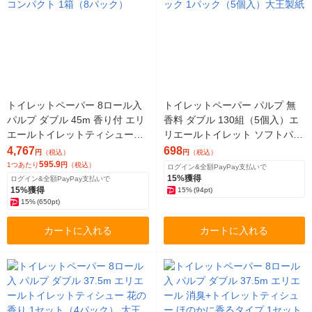
トイレットペーパー 8ロール入
トイレットペーパー パルプ 無
パルプ ダブル 45m 香り付 エリ
香料 ダブル 130組（5個入）エ
エールトイレットティシューコ
リエールトイレット ソフトパッ
ンパクト 1箱（8パック）
ク 1パック（5個入）大王製紙
4,767
698
円
（税込）
円
（税込）
595.9
1つあたり
円
（税込）
ログイン&全額PayPay支払いで
15%獲得
ログイン&全額PayPay支払いで
15%獲得
15%
(94pt)
15%
(650pt)
カートに入れる
カートに入れる