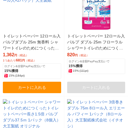
トイレットペーパー 12ロール入
トイレットペーパー 12ロール入
パルプダブル 25m 無香料 シャ
パルプ ダブル 25m フローラル
ワートイレのためにつくった吸
シャワートイレのためにつくっ
水力が2倍 1セット（12ロール
た吸水力が2倍 1パック（12ロ
1,362
820
円
（税込）
円
（税込）
入×2パック）大王製紙
ール入） 大王製紙
681
1つあたり
円
（税込）
ログイン&全額PayPay支払いで
15%獲得
ログイン&全額PayPay支払いで
15%獲得
15%
(111pt)
15%
(184pt)
カートに入れる
カートに入れる