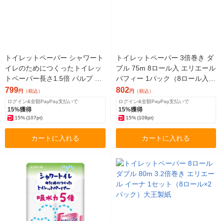
トイレットペーパー シャワート
トイレットペーパー 3倍巻き ダ
イレのためにつくったトイレッ
ブル 75m 8ロール入 エリエール
トペーパー長さ1.5倍 パルプ ダ
パフィー 1パック（8ロール入）
ブル37.5ｍ 1パック（8個入）大
大王製紙株式会社（イチオシ）
799
802
円
（税込）
円
（税込）
王製紙 オリジナル
ログイン&全額PayPay支払いで
ログイン&全額PayPay支払いで
15%獲得
15%獲得
15%
(107pt)
15%
(109pt)
カートに入れる
カートに入れる