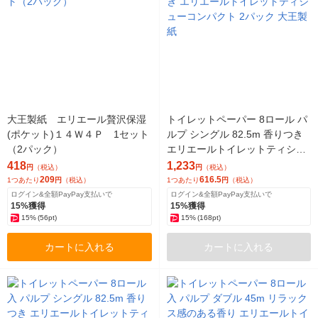
大王製紙 エリエール贅沢保湿
トイレットペーパー 8ロール パ
(ポケット)１４Ｗ４Ｐ 1セット
ルプ シングル 82.5m 香りつき
（2パック）
エリエールトイレットティシュ
ーコンパクト 2パック 大王製紙
418
1,233
円
（税込）
円
（税込）
209
616.5
1つあたり
円
（税込）
1つあたり
円
（税込）
ログイン&全額PayPay支払いで
ログイン&全額PayPay支払いで
15%獲得
15%獲得
15%
(56pt)
15%
(168pt)
カートに入れる
カートに入れる