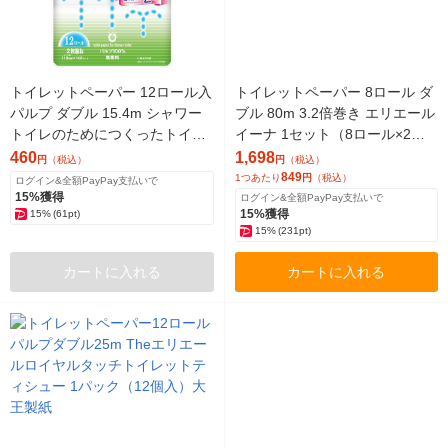
トイレットペーパー 12ロール入
トイレットペーパー 8ロール ダ
パルプ ダブル 15.4m シャワー
ブル 80m 3.2倍巻き エリエール
トイレのためにつくったトイレ
イーナ 1セット（8ロール×2パ
ットペーパー吸水力5倍 1パック
ック）大王製紙
460
1,698
円
（税込）
円
（税込）
大王製紙
849
1つあたり
円
（税込）
ログイン&全額PayPay支払いで
15%獲得
ログイン&全額PayPay支払いで
15%獲得
15%
(61pt)
15%
(231pt)
カートに入れる
カートに入れる