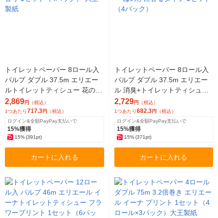
トイレットペーパー 8ロール入
トイレットペーパー 8ロール入
パルプ ダブル 37.5m エリエー
パルプ ダブル 37.5m エリエー
ルトイレットティシュー 花の香
ル 消臭+トイレットティシュー
り 1セット（4パック） 大王製
ほのかに香るタイプ 1セット（4
2,869
2,729
円
（税込）
円
（税込）
紙
パック）
717.3
682.3
1つあたり
円
（税込）
1つあたり
円
（税込）
ログイン&全額PayPay支払いで
ログイン&全額PayPay支払いで
15%獲得
15%獲得
15%
(391pt)
15%
(371pt)
カートに入れる
カートに入れる