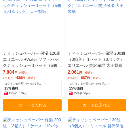
ティッシュペーパー 保湿 120組
ティッシュペーパー 保湿 200組
エリエール +Water ソフトパッ
（3箱入） 1セット（3パック）
クティッシュー 1セット（5個入
エリエール 贅沢保湿 大王製紙
×18パック）大王製紙
7,884
2,061
円
（税込）
円
（税込）
438
687
1つあたり
円
（税込）
1つあたり
円
（税込）
ログイン&全額PayPay支払いで
ログイン&全額PayPay支払いで
15%獲得
15%獲得
15%
(1,076pt)
15%
(280pt)
カートに入れる
カートに入れる