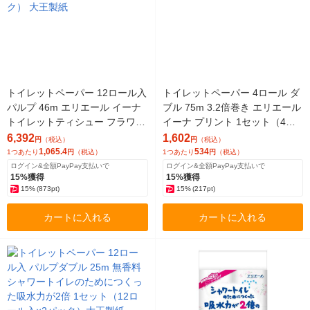
トイレットペーパー 12ロール入
トイレットペーパー 4ロール ダ
パルプ 46m エリエール イーナ
ブル 75m 3.2倍巻き エリエール
トイレットティシュー フラワー
イーナ プリント 1セット（4ロ
プリント 1セット（6パック）
ール×3パック）大王製紙
6,392
1,602
円
（税込）
円
（税込）
大王製紙
1,065.4
534
1つあたり
円
（税込）
1つあたり
円
（税込）
ログイン&全額PayPay支払いで
ログイン&全額PayPay支払いで
15%獲得
15%獲得
15%
(873pt)
15%
(217pt)
カートに入れる
カートに入れる