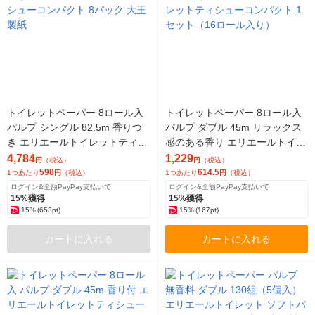
トイレットペーパー 8ロール入
トイレットペーパー 8ロール入
パルプ シングル 82.5m 香りつ
パルプ ダブル 45m リラックス
き エリエールトイレットティシ
感のある香り エリエールトイレ
ューコンパクト 8パック 大王製
ットティシューコンパクト 1セ
4,784
1,229
円
（税込）
円
（税込）
紙
ット（16ロール入り）
598
614.5
1つあたり
円
（税込）
1つあたり
円
（税込）
ログイン&全額PayPay支払いで
ログイン&全額PayPay支払いで
15%獲得
15%獲得
15%
(653pt)
15%
(167pt)
カートに入れる
カートに入れる