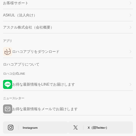
ロール 150m スコッ
5,280
ブル スコッティ フラ
780
め替え 特大 2000mL
3,715
無香料 詰め替え
2,791
円
円
円
円
ティフラワー 1箱（8
ワーパック 北欧 1パ
1セット(1個×2) 柔軟
ml 1セット（
パック48ロール入）
ック（6ロール）アス
剤 NSファーファ
柔軟剤 NSフ
ページトップへ
（イチオシ）
クル・ロハコ限定
ァ・ジャパン
関連サイト・ヘルプ・その他
お知らせ
LOHACOとは
AIチャットで質問する
お客様サポート
ASKUL（法人向け）
アスクル株式会社（会社概要）
アプリ
ロハコアプリをダウンロード