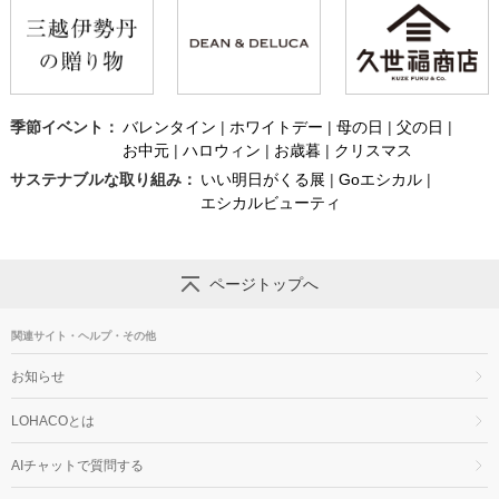
季節イベント：
バレンタイン
|
ホワイトデー
|
母の日
|
父の日
|
お中元
|
ハロウィン
|
お歳暮
|
クリスマス
サステナブルな取り組み：
いい明日がくる展
|
Goエシカル
|
エシカルビューティ
LOHACOからのおすすめPRアイテム
トイレットペーパー
トイレットペーパー 6
ファーファ ファイン
ファーファ フ
シングル 3倍長持ち 6
ロール 3倍長持ち ダ
フレグランス オム 詰
フリーアンド 