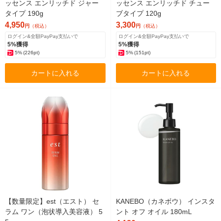
ッセンス エンリッチド ジャー
ッセンス エンリッチド チュー
タイプ 190g
ブタイプ 120g
4,950
3,300
円
（税込）
円
（税込）
ログイン&全額PayPay支払いで
ログイン&全額PayPay支払いで
5%獲得
5%獲得
5%
(226pt)
5%
(151pt)
カートに入れる
カートに入れる
【数量限定】est（エスト） セ
KANEBO（カネボウ） インスタ
ラム ワン（泡状導入美容液） 5
ント オフ オイル 180mL