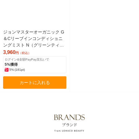
ジョンマスターオーガニック G
＆Cリーブインコンディショニ
ングミスト N（グリーンティー
＆カレンデュラ） 125mL
3,960
円
（税込）
ログイン&全額PayPay支払いで
5%獲得
5%
(181pt)
カートに入れる