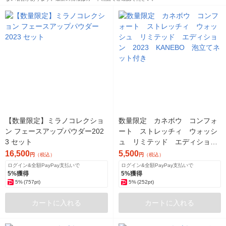
【数量限定】ミラノコレクショ
数量限定 カネボウ コンフォ
ン フェースアップパウダー202
ート ストレッチィ ウォッシ
3 セット
ュ リミテッド エディショ
ン 2023 KANEBO 泡立てネ
16,500
5,500
円
（税込）
円
（税込）
ット付き
ログイン&全額PayPay支払いで
ログイン&全額PayPay支払いで
5%獲得
5%獲得
5%
(757pt)
5%
(252pt)
カートに入れる
カートに入れる