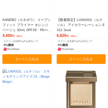
KANEBO（カネボウ） イーブン
【数量限定】LUNASOL（ルナ
フィット プライマー オレンジ
ソル） アイカラーレーション E
ベージュ 30mL SPF28・PA+++
X11 Souk
化粧下地
4,400
6,820
円
（税込）
円
（税込）
ログイン&全額PayPay支払いで
ログイン&全額PayPay支払いで
5%獲得
5%獲得
5%
(202pt)
5%
(313pt)
カートに入れる
カートに入れる