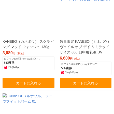
KANEBO（カネボウ） スクラビ
数量限定 KANEBO（カネボウ）
ング マッド ウォッシュ 130g
ヴェイル オブ デイ リミテッド
サイズ 60g 日中用乳液 UV
3,080
円
（税込）
6,600
ログイン&全額PayPay支払いで
円
（税込）
5%獲得
ログイン&全額PayPay支払いで
5%
(141pt)
5%獲得
5%
(303pt)
カートに入れる
カートに入れる