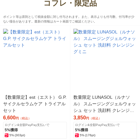
コフレ・限定品
ポイント等は原則として税抜金額に対し付与されます。また、表示よりも付与数、付与率が少
ない場合があります。最新の情報はカート画面でご確認ください。
【数量限定】est（エスト） G.P.
数量限定 LUNASOL（ルナソ
サイクルセラムケア トライアル
ル） スムージングジェルウォッ
セット
シュ セット 洗顔料 クレンジン
グミニ
6,600
3,850
円
（税込）
円
（税込）
ログイン&全額PayPay支払いで
ログイン&全額PayPay支払いで
5%獲得
5%獲得
5%
(303pt)
5%
(176pt)