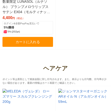
数量限定 LUNASOL（ルナソ
ル） プランプメロウリップス
サテン EX04（モルティナッ
ツ）
4,400
円
（税込）
ログイン&全額PayPay支払いで
5%獲得
5%
(202pt)
カートに入れる
ヘアケア
ポイント等は原則として税抜金額に対し付与されます。また、表示よりも付与数、付与率が少
ない場合があります。最新の情報はカート画面でご確認ください。