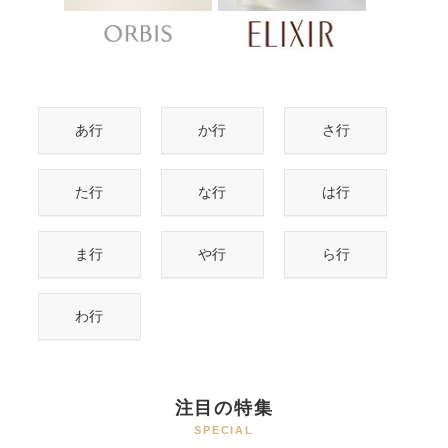
あ行
か行
さ行
た行
な行
は行
ま行
や行
ら行
わ行
注目の特集
SPECIAL