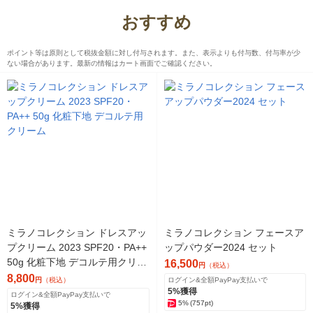
おすすめ
ポイント等は原則として税抜金額に対し付与されます。また、表示よりも付与数、付与率が少
ない場合があります。最新の情報はカート画面でご確認ください。
ミラノコレクション ドレスアッ
ミラノコレクション フェースア
プクリーム 2023 SPF20・PA++
ップパウダー2024 セット
50g 化粧下地 デコルテ用クリー
16,500
円
（税込）
ム
8,800
円
（税込）
ログイン&全額PayPay支払いで
5%獲得
ログイン&全額PayPay支払いで
5%
(757pt)
5%獲得