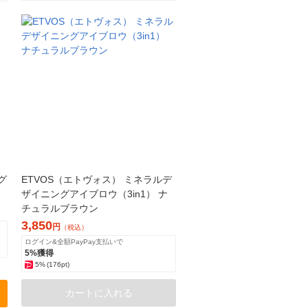
グ
ETVOS（エトヴォス） ミネラルデ
ザイニングアイブロウ（3in1） ナ
チュラルブラウン
3,850
円
（税込）
ログイン&全額PayPay支払いで
5%獲得
5%
(176pt)
カートに入れる