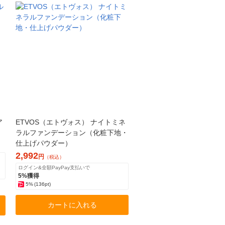
ア
ETVOS（エトヴォス） ナイトミネ
ラルファンデーション（化粧下地・
仕上げパウダー）
2,992
円
（税込）
ログイン&全額PayPay支払いで
5%獲得
5%
(136pt)
カートに入れる