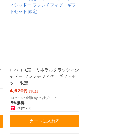
ク
ロハコ限定 ミネラルクラッシィシ
ャドー フレンチフィグ ギフトセ
ット 限定
4,620
円
（税込）
ログイン&全額PayPay支払いで
5%獲得
5%
(212pt)
カートに入れる