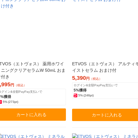
ETVOS（エトヴォス） 薬用ホワイ
ETVOS（エトヴォス） アルティ
トニングクリアセラムW 50mL おま
イストセラム おまけ付
け付き
5,390
円
（税込）
,995
円
（税込）
ログイン&全額PayPay支払いで
5%獲得
ログイン&全額PayPay支払いで
5%
(246pt)
5%獲得
5%
(273pt)
カートに入れる
カートに入れる