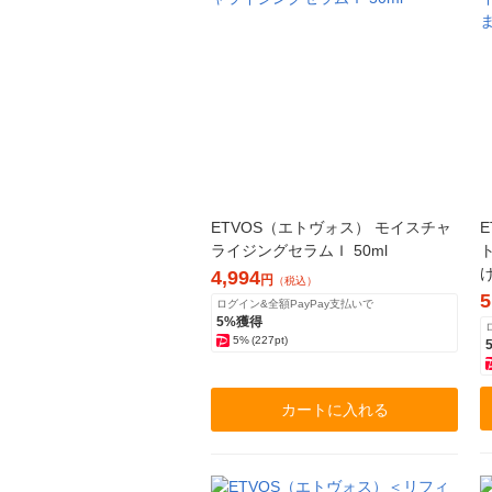
ETVOS（エトヴォス） モイスチャ
ライジングセラムＩ 50ml
4,994
円
（税込）
5
ログイン&全額PayPay支払いで
5%獲得
5%
(227pt)
カートに入れる