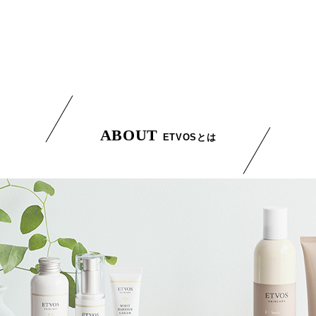
ABOUT
ETVOSとは