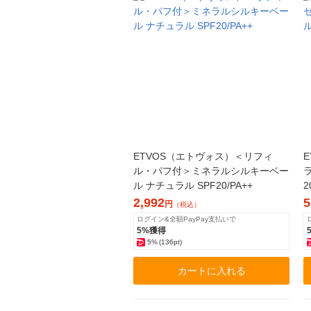
ETVOS（エトヴォス）＜リフィ
ル・パフ付＞ミネラルシルキーベー
ル ナチュラル SPF20/PA++
2
2,992
5
円
（税込）
ログイン&全額PayPay支払いで
5%獲得
5%
(136pt)
カートに入れる