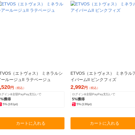
ETVOS（エトヴォス） ミネラルシ
ETVOS（エトヴォス） ミネラル
アールージュII ラテベージュ
イバームII ピンクフィズ
,520
2,992
円
円
（税込）
（税込）
ログイン&全額PayPay支払いで
ログイン&全額PayPay支払いで
5%獲得
5%獲得
5%
(161pt)
5%
(136pt)
カートに入れる
カートに入れる