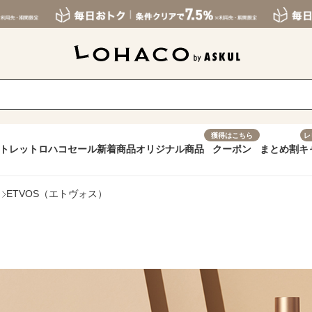
獲得はこちら
レ
トレット
ロハコセール
新着商品
オリジナル商品
クーポン
まとめ割
キ
ETVOS（エトヴォス）