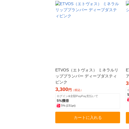
ETVOS（エトヴォス） ミネラルリ
ッププランパー ディープダスティ
ピンク
3
3,300
円
（税込）
ログイン&全額PayPay支払いで
5%獲得
5%
(151pt)
カートに入れる