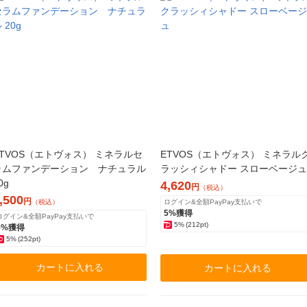
ETVOS（エトヴォス） ミネラルセ
ETVOS（エトヴォス） ミネラル
ラムファンデーション ナチュラル
ラッシィシャドー スローベージュ
0g
4,620
円
（税込）
,500
円
（税込）
ログイン&全額PayPay支払いで
5%獲得
ログイン&全額PayPay支払いで
5%
(212pt)
5%獲得
5%
(252pt)
カートに入れる
カートに入れる