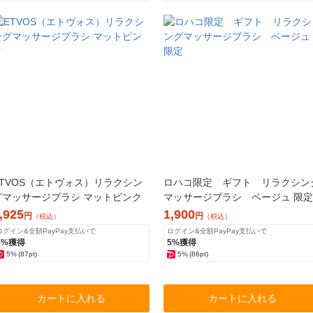
ETVOS（エトヴォス）リラクシン
ロハコ限定 ギフト リラクシン
グマッサージブラシ マットピンク
マッサージブラシ ベージュ 限定
,925
1,900
円
円
（税込）
（税込）
ログイン&全額PayPay支払いで
ログイン&全額PayPay支払いで
5%獲得
5%獲得
5%
(87pt)
5%
(86pt)
カートに入れる
カートに入れる