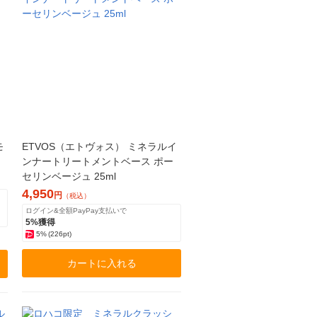
モ
ETVOS（エトヴォス） ミネラルイ
ンナートリートメントベース ポー
セリンベージュ 25ml
4,950
円
（税込）
ログイン&全額PayPay支払いで
5%獲得
5%
(226pt)
カートに入れる