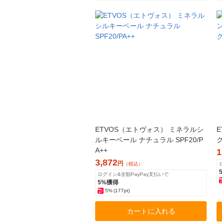
ETVOS（エトヴォス） ミネラルシ
ルキーベール ナチュラル SPF20/P
A++
1
3,872
円
（税込）
ログイン&全額PayPay支払いで
5%獲得
5%
(177pt)
カートに入れる