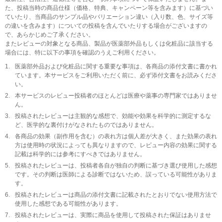
た、投稿当時の商品仕様（価格、特典、キャンペーン等を含みます）に基づい
ていたり、当商品のサンプル品やバリエーション違い（入り数、色、サイズ等
の違いを含みます）についての投稿を含んでいたりする場合がございますの
で、あらかじめご了承ください。
またレビューの対象となる商品、製品が医薬部外品もしくは化粧品に該当する
場合には、特に以下の事項を確認のうえご利用ください。
1.
医薬部外品および化粧品に関する重要な事項は、各商品の添付文書に書かれ
ています。本サービスをご利用いただく前に、必ず添付文書をお読みくださ
い。
2.
本サービスのレビュー投稿者のほとんどは医療や薬事の専門家ではありませ
ん。
3.
投稿されたレビューは主観的な感想で、効能や効果を科学的に測定するな
ど、医学的な裏付けがなされたものではありません。
4.
各商品の効果（副作用を含む）の表れ方は個人差が大きく、また効果の表れ
方は使用時の状況によっても異なりますので、レビュー内容の効果に関する
記載は科学的には参考にすべきではありません。
5.
投稿されたレビューは、投稿者各自が独自の判断に基づき選び使用した感想
です。その判断は医師による診断ではないため、誤っている可能性がありま
す。
6.
投稿されたレビューは商品の添付文書に記載されたとおりでない使用方法で
使用した感想である可能性があります。
7.
投稿されたレビューは、実際に商品を使用して投稿された保証はありませ