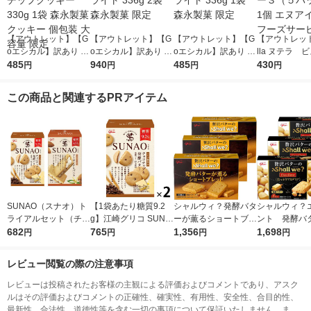
【アウトレット】【G
【アウトレット】【G
【アウトレット】【G
【アウトレット
oエシカル】訳あり チ
oエシカル】訳あり ム
oエシカル】訳あり ム
lla ヌテラ 
ョコチップクッキー 3
485
ーンライト 336g 2袋
940
ーンライト 336g 1袋
485
トＴー３（５
430
円
円
円
円
30g 1袋 森永製菓 ク
森永製菓 限定
森永製菓 限定
1個 エヌアイ
ッキー 個包装 大容量
ズサービス
この商品と関連するPRアイテム
限定
SUNAO（スナオ）ト
【1袋あたり糖質9.2
シャルウィ？発酵バタ
シャルウィ？
ライアルセット（チョ
g】江崎グリコ SUNA
ーが薫るショートブレ
ント 発酵バ
コチップ、アーモンド
682
O（スナオ）ビスケッ
765
ッド 3箱 江崎グリ
1,356
箱 江崎グリ
1,698
円
円
円
円
＆バニラ クリームサ
ト＜チョコチップ＆発
コ クッキー ビスケ
キー ビスケ
ンド2種×1箱）江崎グ
酵バター＞62g 2個 低
ット
レビュー閲覧の際の注意事項
リコ クッキー ロカ
糖質 糖質オフ
ボ
レビューは投稿されたお客様の主観による評価およびコメントであり、アスク
ルはその評価およびコメントの正確性、確実性、有用性、安全性、合目的性、
最新性、合法性、道徳性等を含む一切の事項について保証いたしません。ま