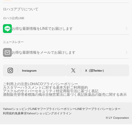
ロハコアプリについて
ロハコ公式LINE
お得な最新情報をLINEでお届けします
ニュースレター
お得な最新情報をメールでお届けします
Instagram
X（旧Twitter）
ご利用上の注意
LOHACOプライバシーポリシー
カスタマーハラスメントに対する基本方針
ご利用規約
アスクルのサイバーセキュリティ
特定商取引法に基づく表記
酒類販売管理者標識の掲示
古物営業法に基づく表記
医薬品の販売に関する表示
Yahoo!ショッピング
LINEヤフープライバシーポリシー
LINEヤフープライバシーセンター
利用規約
免責事項
Yahoo!ショッピングガイドライン
© LY Corporation