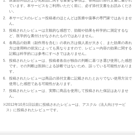
1.
医薬部外品および化粧品に関する重要な事項は、各商品の添付文書に書かれ
ています。本サービスをご利用いただく前に、必ず添付文書をお読みくださ
い。
2.
本サービスのレビュー投稿者のほとんどは医療や薬事の専門家ではありませ
ん。
3.
投稿されたレビューは主観的な感想で、効能や効果を科学的に測定するな
ど、医学的な裏付けがなされたものではありません。
4.
各商品の効果（副作用を含む）の表れ方は個人差が大きく、また効果の表れ
方は使用時の状況によっても異なりますので、レビュー内容の効果に関する
記載は科学的には参考にすべきではありません。
5.
投稿されたレビューは、投稿者各自が独自の判断に基づき選び使用した感想
です。その判断は医師による診断ではないため、誤っている可能性がありま
す。
6.
投稿されたレビューは商品の添付文書に記載されたとおりでない使用方法で
使用した感想である可能性があります。
7.
投稿されたレビューは、実際に商品を使用して投稿された保証はありませ
ん。
※
2012年10月1日以前に投稿されたレビューは、アスクル（法人向けサービ
ス）に投稿されたレビューです。