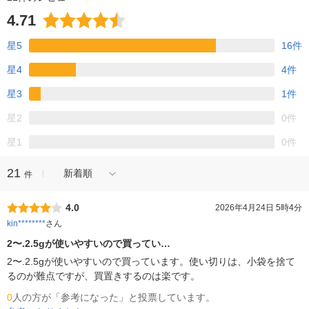
4.71
星5
16件
星4
4件
星3
1件
星2
0件
星1
0件
21
新着順
件
4.0
2026年4月24日 5時4分
kin********
さん
2〜.2.5gが使いやすいので買ってい…
2〜.2.5gが使いやすいので買っています。使い切りは、小袋を捨て
るのが難点ですが、買置きするのは楽です。
0
人の方が「参考になった」と投票しています。