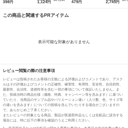
g×8袋 1セット（1個×
398
ク40p（1g×40袋入）
1,124
479
ク40p（1g×
2,745
円
円
円
円
2）かつお節 薄削り
2個 かつお節 削り
5個 かつお
節 けずりぶし お
節 けずりぶ
この商品と関連するPRアイテム
かか 鰹 カツオ 個
かか 鰹 カ
包装
包装
表示可能な対象がありません
レビュー閲覧の際の注意事項
レビューは投稿されたお客様の主観による評価およびコメントであり、アスク
ルはその評価およびコメントの正確性、確実性、有用性、安全性、合目的性、
最新性、合法性、道徳性等を含む一切の事項について保証いたしません。ま
た、投稿当時の商品仕様（価格、特典、キャンペーン等を含みます）に基づい
ていたり、当商品のサンプル品やバリエーション違い（入り数、色、サイズ等
の違いを含みます）についての投稿を含んでいたりする場合がございますの
で、あらかじめご了承ください。
またレビューの対象となる商品、製品が医薬部外品もしくは化粧品に該当する
場合には、特に以下の事項を確認のうえご利用ください。