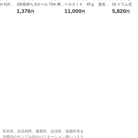
r 410ml
3倍長持ち 6ロール 75m 再生
ーカスＩＶ 45ｇ 資生
O) ドラム式専
ベルレス
紙配合 スコッティフラワー
堂 おまけ付き
ガジャンボ 230
1,376
11,000
5,820
円
円
円
リジナル
パック 1セット（2パック12
（2個入) 洗濯
ロール入）花の香り
、安全性、合目的性、最新性、合法性、道徳性等を
、当商品のサンプル品やバリエーション違い（入り