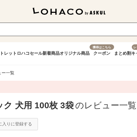
獲得はこちら
レ
トレット
ロハコセール
新着商品
オリジナル商品
クーポン
まとめ割
キ
ュー一覧
 犬用 100枚 3袋
のレビュー一覧
に入りに登録する