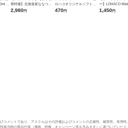
ml 1
替特価】北海道産ななつぼ
ロハコオリジナルソフトパ
ー】LOHACO Wate
し 無洗米 5kg 1袋 令和7年産
ックティッシュ フィオナ オ
1箱（20本入）ラ
2,980
470
1,450
円
円
円
米 木徳神糧 オリジナル
リジナル 1セット（10個：
（イチオシ） オ
5個入×2パック） オリジナ
ル
びコメントであり、アスクルはその評価およびコメントの正確性、確実性、有用性
投稿当時の商品仕様（価格、特典、キャンペーン等を含みます）に基づいていたり