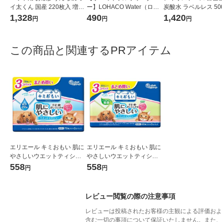
イ太くん 国産 220枚入 増量
ー】LOHACO Water（ロハ
炭酸水 ラベルレス 500
品 1袋 オリジナル 新商品 オ
コウォーター）2L ラベルレ
箱（24本入）
1,328
490
1,420
円
円
円
リジナル
ス 1箱（5本入）（イチオ
シ） オリジナル
この商品と関連するPRアイテム
エリエール キミおもい 肌に
エリエール キミおもい 肌に
やさしいウエットティシュ
やさしいウエットティシュ
ー 純水99％（70枚入×3個）
ー ノンアルコール除菌（60
558
558
円
円
1パック 大王製紙
枚入×3個）1パック 大王製
紙
レビュー閲覧の際の注意事項
レビューは投稿されたお客様の主観による評価およ
含む一切の事項について保証いたしません。また、