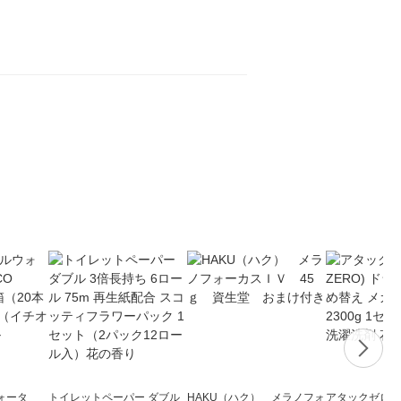
ォータ
トイレットペーパー ダブル
HAKU（ハク） メラノフォ
アタックゼロ（At