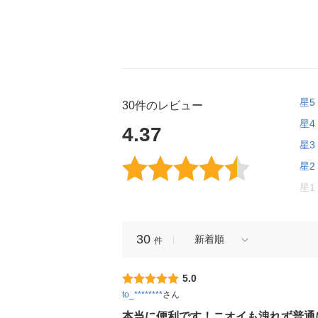
星5
30件のレビュー
星4
4.37
星3
星2
星1
30
新着順
件
5.0
to_********
さん
本当に便利です！ニオイも洩れず普通