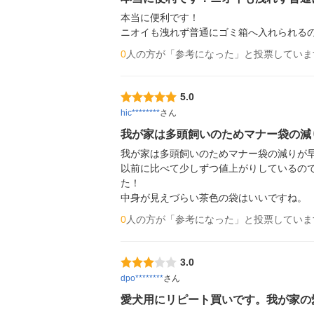
本当に便利です！

0
人の方が「参考になった」と投票していま
5.0
hic********
さん
我が家は多頭飼いのためマナー袋の減
我が家は多頭飼いのためマナー袋の減りが早
以前に比べて少しずつ値上がりしているの
た！

中身が見えづらい茶色の袋はいいですね。
0
人の方が「参考になった」と投票していま
3.0
dpo********
さん
愛犬用にリピート買いです。我が家の