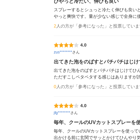
ひやっと冷たい、伸びも良い
スプレーするとシュっと冷たく伸びも良い
やっと爽快です。量が少ない感じで全身に
2
人の方が「参考になった」と投票していま
4.0
zus********
さん
出てきた泡をのばすとパチパチはじけ
出てきた泡をのばすとパチパチはじけてひん
ただすこしペタペタする感じはありますが
0
人の方が「参考になった」と投票していま
4.0
jfg********
さん
毎年、クールのUVカットスプレーを
毎年、クールのUVカットスプレーを使ってい
出かける前に玄関でサッとかけてひんやり気