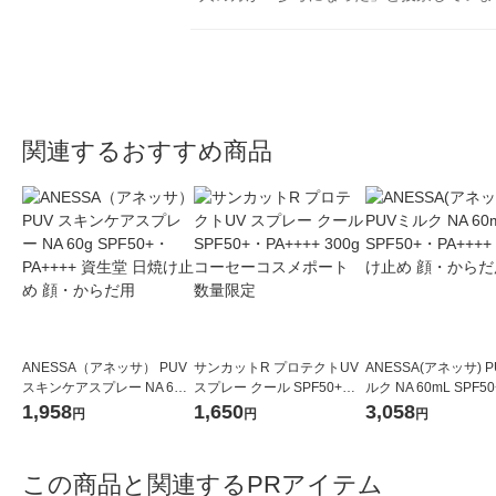
関連するおすすめ商品
ANESSA（アネッサ） PUV
サンカットR プロテクトUV
ANESSA(アネッサ) 
スキンケアスプレー NA 60g
スプレー クール SPF50+・P
ルク NA 60mL SPF5
SPF50+・PA++++ 資生堂 日
A++++ 300g コーセーコスメ
++++ 日焼け止め 顔
1,958
1,650
3,058
円
円
円
焼け止め 顔・からだ用
ポート 数量限定
用
この商品と関連するPRアイテム