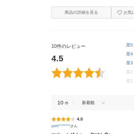
商品の詳細を見る
お気
星5
10件のレビュー
星4
4.5
星3
星2
星1
10
新着順
件
4.0
yum********
さん