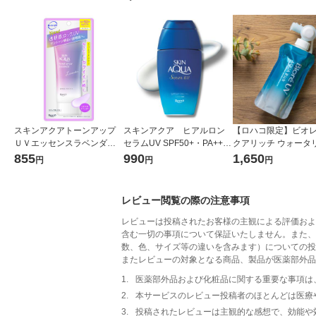
スキンアクアトーンアップ
スキンアクア ヒアルロン
【ロハコ限定】ビオレ
ＵＶエッセンスラベンダー7
セラムUV SPF50+・PA++++
クアリッチ ウォータ
0gロート製薬
70g ロート製薬
ッセンス フレッシュ
855
990
1,650
円
円
円
SPF50+・PA++++ 
用フック付き 日焼け止
定
レビュー閲覧の際の注意事項
レビューは投稿されたお客様の主観による評価およ
含む一切の事項について保証いたしません。また、
数、色、サイズ等の違いを含みます）についての投
またレビューの対象となる商品、製品が医薬部外品
1.
医薬部外品および化粧品に関する重要な事項は
2.
本サービスのレビュー投稿者のほとんどは医療
3.
投稿されたレビューは主観的な感想で、効能や