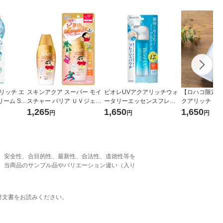
リッチ エ
スキンアクア スーパー モイ
ビオレUVアクアリッチウォ
【ロハコ限定】
ーム SP
スチャー バリア ＵＶジェル
ータリーエッセンスフレッ
クアリッチ ラ
0g 花王 日焼
クレヨンしんちゃん企画品
シュパウチ120gSPF50+・P
ッセンスフレッ
1,265
1,650
1,650
円
円
円
ロート製薬
A++++
PF50+・PA+
フック付 日焼
、安全性、合目的性、最新性、合法性、道徳性等を
、当商品のサンプル品やバリエーション違い（入り
。
付文書をお読みください。