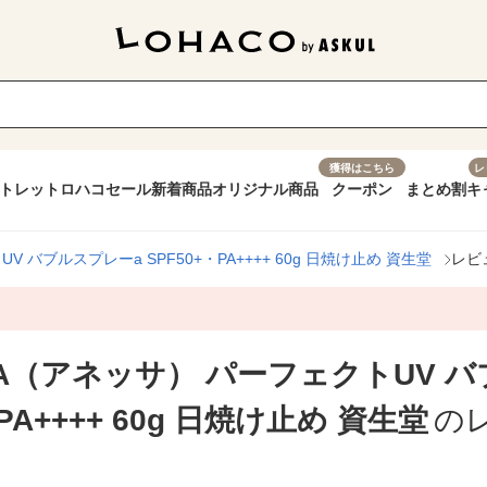
獲得はこちら
レ
トレット
ロハコセール
新着商品
オリジナル商品
クーポン
まとめ割
キ
バブルスプレーa SPF50+・PA++++ 60g 日焼け止め 資生堂
レビ
A（アネッサ） パーフェクトUV バ
PA++++ 60g 日焼け止め 資生堂
の