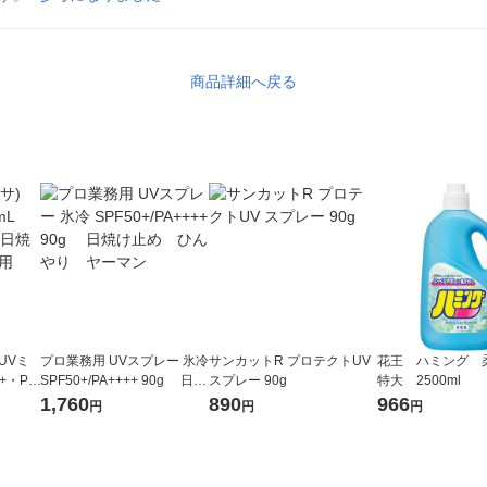
商品詳細へ戻る
PUVミ
プロ業務用 UVスプレー 氷冷
サンカットR プロテクトUV
花王 ハミング
0+・PA
SPF50+/PA++++ 90g 日焼
スプレー 90g
特大 2500ml
・からだ
け止め ひんやり ヤーマ
1,760
890
966
円
円
円
ン