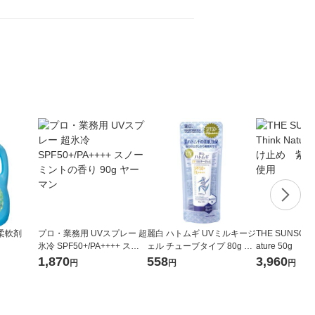
 柔軟剤
プロ・業務用 UVスプレー 超
麗白 ハトムギ UVミルキージ
THE SUNSCRE
氷冷 SPF50+/PA++++ スノ
ェル チューブタイプ 80g SP
ature 50g
ーミントの香り 90g ヤーマ
F50+・PA++++ 熊野油脂
外線吸収剤不使
1,870
558
3,960
円
円
円
ン