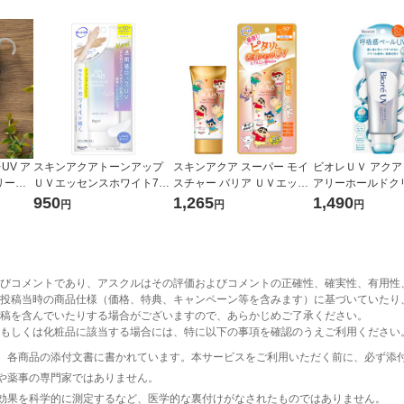
UV ア
スキンアクアトーンアップ
スキンアクア スーパー モイ
ビオレＵＶ アクア
リーエ
ＵＶエッセンスホワイト70g
スチャー バリア ＵＶエッセ
アリーホールドクリ
パウチ
ロート製薬
ンスクレヨンしんちゃん企
F50+ PA++++ 7
950
1,265
1,490
円
円
円
再生材使
画品 ロート製薬
け止め
め 限
びコメントであり、アスクルはその評価およびコメントの正確性、確実性、有用性
投稿当時の商品仕様（価格、特典、キャンペーン等を含みます）に基づいていたり
稿を含んでいたりする場合がございますので、あらかじめご了承ください。
もしくは化粧品に該当する場合には、特に以下の事項を確認のうえご利用ください
、各商品の添付文書に書かれています。本サービスをご利用いただく前に、必ず添
や薬事の専門家ではありません。
効果を科学的に測定するなど、医学的な裏付けがなされたものではありません。