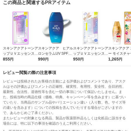
この商品と関連するPRアイテム
スキンアクアトーンア
スキンアクア ヒアル
スキンアクアトーンア
スキンアクア 
ップＵＶエッセンスラ
ロンセラムUV SPF50
ップＵＶエッセンスホ
ー モイスチャ
ベンダー70gロート製
855
+・PA++++ 70g ロー
990
ワイト70gロート製薬
950
ア ＵＶジェル
1,265
円
円
円
円
薬
ト製薬
ンしんちゃん
ロート製薬
レビュー閲覧の際の注意事項
レビューは投稿されたお客様の主観による評価およびコメントであり、アスク
ルはその評価およびコメントの正確性、確実性、有用性、安全性、合目的性、
最新性、合法性、道徳性等を含む一切の事項について保証いたしません。ま
た、投稿当時の商品仕様（価格、特典、キャンペーン等を含みます）に基づい
ていたり、当商品のサンプル品やバリエーション違い（入り数、色、サイズ等
の違いを含みます）についての投稿を含んでいたりする場合がございますの
で、あらかじめご了承ください。
またレビューの対象となる商品、製品が医薬部外品もしくは化粧品に該当する
場合には、特に以下の事項を確認のうえご利用ください。