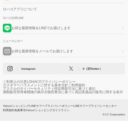
ロハコアプリについて
ロハコ公式LINE
お得な最新情報をLINEでお届けします
ニュースレター
お得な最新情報をメールでお届けします
Instagram
X（旧Twitter）
ご利用上の注意
LOHACOプライバシーポリシー
カスタマーハラスメントに対する基本方針
ご利用規約
アスクルのサイバーセキュリティ
特定商取引法に基づく表記
酒類販売管理者標識の掲示
古物営業法に基づく表記
医薬品の販売に関する表示
Yahoo!ショッピング
LINEヤフープライバシーポリシー
LINEヤフープライバシーセンター
利用規約
免責事項
Yahoo!ショッピングガイドライン
© LY Corporation