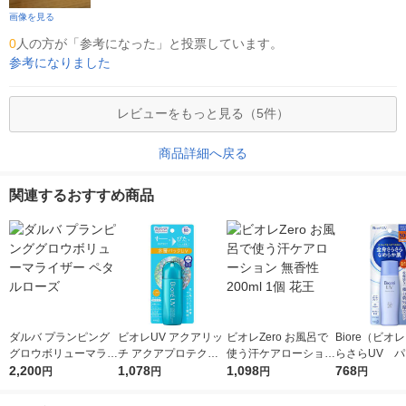
画像を見る
0
人の方が「参考になった」と投票しています。
参考になりました
レビューをもっと見る（5件）
商品詳細へ戻る
関連するおすすめ商品
ダルバ プランピング
ビオレUV アクアリッ
ビオレZero お風呂で
Biore（ビオ
グロウボリューマライ
チ アクアプロテクト
使う汗ケアローション
らさらUV 
ザー ペタルローズ
2,200
ローション SPF50+・
1,078
無香性 200ml 1個 花
1,098
クトミルク SP
768
円
円
円
円
PA++++ 70mL 花王
王
PA+++ 微香
l