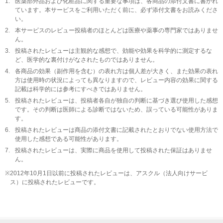
1.
医薬部外品および化粧品に関する重要な事項は、各商品の添付文書に書かれ
ています。本サービスをご利用いただく前に、必ず添付文書をお読みくださ
い。
2.
本サービスのレビュー投稿者のほとんどは医療や薬事の専門家ではありませ
ん。
3.
投稿されたレビューは主観的な感想で、効能や効果を科学的に測定するな
ど、医学的な裏付けがなされたものではありません。
4.
各商品の効果（副作用を含む）の表れ方は個人差が大きく、また効果の表れ
方は使用時の状況によっても異なりますので、レビュー内容の効果に関する
記載は科学的には参考にすべきではありません。
5.
投稿されたレビューは、投稿者各自が独自の判断に基づき選び使用した感想
です。その判断は医師による診断ではないため、誤っている可能性がありま
す。
6.
投稿されたレビューは商品の添付文書に記載されたとおりでない使用方法で
使用した感想である可能性があります。
7.
投稿されたレビューは、実際に商品を使用して投稿された保証はありませ
ん。
※
2012年10月1日以前に投稿されたレビューは、アスクル（法人向けサービ
ス）に投稿されたレビューです。